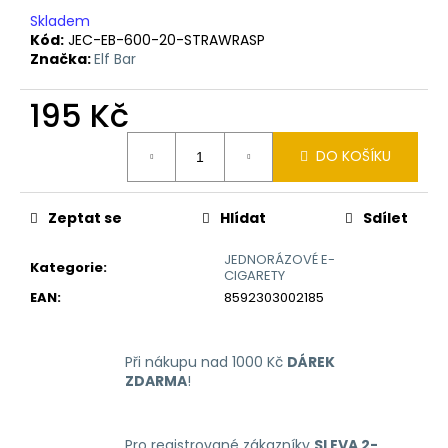
č
Skladem
u
Kód:
JEC-EB-600-20-STRAWRASP
j
Značka:
Elf Bar
e
m
195 Kč
e
Měrná
DO KOŠÍKU
cena:
LIQUID
LIQUA
4PACK
Zeptat se
Hlídat
Sdílet
BRIGHT
TOBACCO
4X10ML-
JEDNORÁZOVÉ E-
Kategorie
:
6MG
CIGARETY
(ČISTÁ
EAN
:
8592303002185
TABÁKOVÁ
PŘÍCHUŤ)
638
Při nákupu nad 1000 Kč
DÁREK
Kč
ZDARMA
!
Pro registrované zákazníky
SLEVA 2-