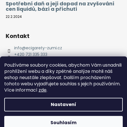
Spotřební daň a její dopad na zvyšování
cen liquidů, bází a příchutí
22.2.2024
Kontakt
info
@
ecigarety-zumi.cz
+420 721 335 333
Facebook eCigarety ZUMI
Používáme soubory cookies, abychom Vám usnadnili
prohlížení webu a díky zpětné analýze mohli náš
eshop neustále zlepšovat. Dalším procházením
tohoto webu vyjadřujete souhlas s jejich používáním.
Více informací
zde
.
Nastavení
Vytvořil Shoptet
Copyright 2026
eCigarety ZUMI
. Všechna práva
Doprava ZDARMA od 2000 Kč! Dárek k objednávce od 2500
Souhlasím
vyhrazena.
Kč!