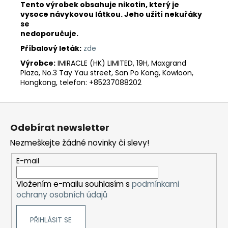
Tento výrobek obsahuje nikotin, který je
vysoce návykovou látkou. Jeho užití nekuřáky
se
nedoporučuje.
Příbalový leták:
zde
Výrobce:
IMIRACLE (HK) LIMITED, 19H, Maxgrand
Plaza, No.3 Tay Yau street, San Po Kong, Kowloon,
Hongkong, telefon: +85237088202
Z
á
Odebírat newsletter
p
Nezmeškejte žádné novinky či slevy!
a
t
E-mail
í
Vložením e-mailu souhlasím s
podmínkami
ochrany osobních údajů
PŘIHLÁSIT SE