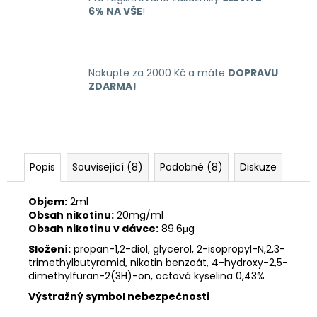
6% NA VŠE
!
Nakupte za 2000 Kč a máte
DOPRAVU
ZDARMA!
Popis
Související (8)
Podobné (8)
Diskuze
Objem:
2ml
Obsah nikotinu:
20mg/ml
Obsah nikotinu v dávce:
89.6μg
Složení:
propan-1,2-diol, glycerol, 2-isopropyl-N,2,3-
trimethylbutyramid, nikotin benzoát, 4-hydroxy-2,5-
dimethylfuran-2(3H)-on, octová kyselina 0,43%
Výstražný symbol nebezpečnosti