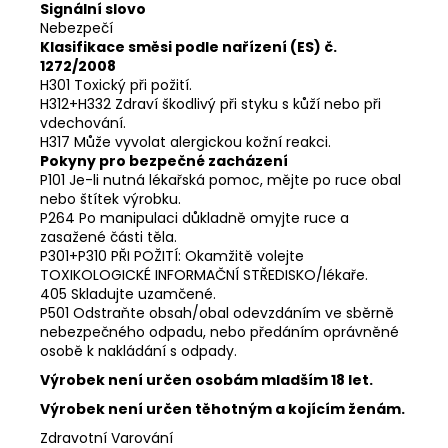
Signální slovo
Nebezpečí
Klasifikace směsi podle nařízení (ES) č.
1272/2008
H301 Toxický při požití.
H312+H332 Zdraví škodlivý při styku s kůží nebo při
vdechování.
H317 Může vyvolat alergickou kožní reakci.
Pokyny pro bezpečné zacházení
P101 Je-li nutná lékařská pomoc, mějte po ruce obal
nebo štítek výrobku.
P264 Po manipulaci důkladně omyjte ruce a
zasažené části těla.
P301+P310 PŘI POŽITÍ: Okamžitě volejte
TOXIKOLOGICKÉ INFORMAČNÍ STŘEDISKO/lékaře.
405 Skladujte uzamčené.
P501 Odstraňte obsah/obal odevzdáním ve sběrně
nebezpečného odpadu, nebo předáním oprávněné
osobě k nakládání s odpady.
Výrobek není určen osobám mladším 18 let.
Výrobek není určen těhotným a kojícím ženám.
Zdravotní Varování