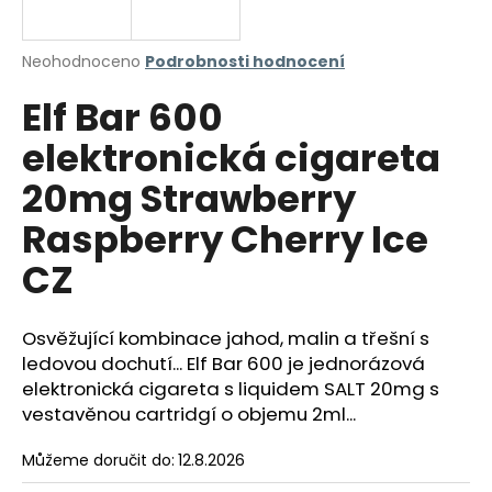
a
j
Průměrné
Neohodnoceno
Podrobnosti hodnocení
í
hodnocení
Elf Bar 600
produktu
t
je
?
elektronická cigareta
0,0
z
20mg Strawberry
5
hvězdiček.
Raspberry Cherry Ice
HLEDAT
CZ
Osvěžující kombinace jahod, malin a třešní s
D
ledovou dochutí... Elf Bar 600 je jednorázová
o
elektronická cigareta s liquidem SALT 20mg s
p
vestavěnou cartridgí o objemu 2ml...
o
r
Můžeme doručit do:
12.8.2026
u