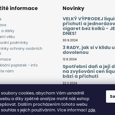
žité informace
Novinky
VELKÝ VÝPRODEJ liqui
s
příchutí a jednorázo
ava
cigaret bez kolků - J
 a dárky
DNES!
ení věku
30.9.2024
odní podmínky
3 RADY, jak si v klidu u
ínky ochrany osobních
dovolenou
ů
amace
12.6.2024
lační poplatek - info
Spotřební daň a její
na zvyšování cen liqu
šte nám
bází a příchutí
22.2.2024
soubory cookies, abychom Vám usnadnili
S
 webu a díky zpětné analýze mohli náš eshop
lepšovat. Dalším procházením tohoto webu
 souhlas s jejich používáním. Více informací
zde
.