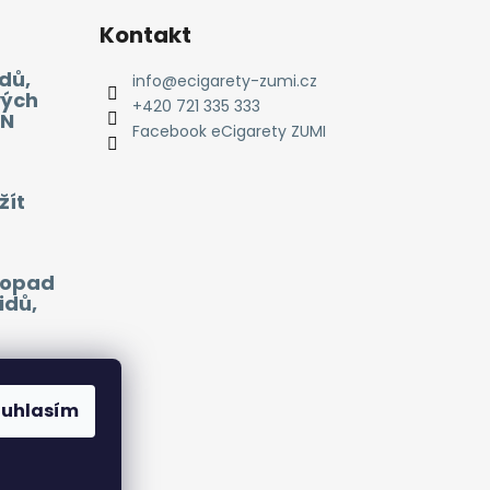
Kontakt
dů,
info
@
ecigarety-zumi.cz
vých
+420 721 335 333
EN
Facebook eCigarety ZUMI
žít
 dopad
idů,
ouhlasím