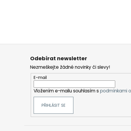
Z
á
Odebírat newsletter
p
Nezmeškejte žádné novinky či slevy!
a
t
E-mail
í
Vložením e-mailu souhlasím s
podmínkami o
PŘIHLÁSIT SE