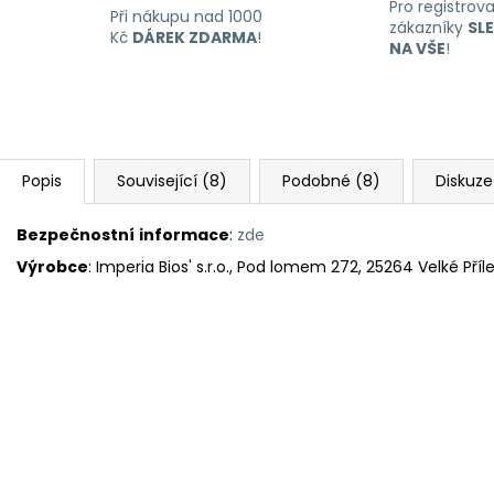
Pro registrov
Při nákupu nad 1000
zákazníky
SL
Kč
DÁREK ZDARMA
!
NA VŠE
!
Popis
Související (8)
Podobné (8)
Diskuze
Bezpečnostní
informace
:
zde
Výrobce
: Imperia Bios' s.r.o., Pod lomem 272, 25264 Velké Pří