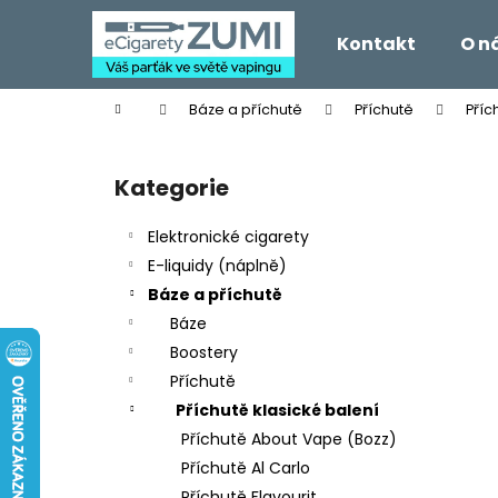
K
Přejít
na
o
Kontakt
O n
obsah
Zpět
Zpět
š
do
do
í
Domů
Báze a příchutě
Příchutě
Příc
k
obchodu
obchodu
P
o
Kategorie
Přeskočit
s
kategorie
t
Elektronické cigarety
r
E-liquidy (náplně)
a
Báze a příchutě
n
Báze
n
Boostery
í
Příchutě
p
Příchutě klasické balení
a
Příchutě About Vape (Bozz)
n
Příchutě Al Carlo
e
Příchutě Flavourit