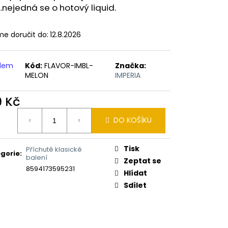
ERICAN BLEND 10ML-
...nejedná se o hotový liquid.
 MÍCHANÝ TABÁK)
e doručit do:
12.8.2026
adem
Kód:
FLAVOR-IMBL-
Značka:
MELON
IMPERIA
9 Kč
ná
DO KOŠÍKU
:
Tisk
Příchutě klasické
gorie
:
balení
Zeptat se
8594173595231
Hlídat
Sdílet