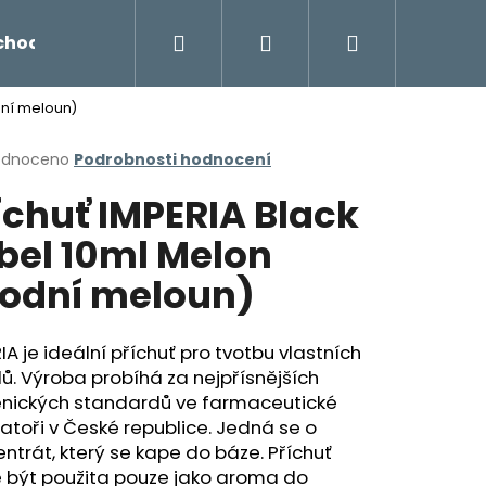
Hledat
Přihlášení
Nákupní
chodu
Novinky
Napište nám
Míchání liq
dní meloun)
košík
rné
odnoceno
Podrobnosti hodnocení
cení
íchuť IMPERIA Black
ktu
bel 10ml Melon
odní meloun)
ček.
IA je ideální příchuť pro tvotbu vlastních
dů. Výroba probíhá za nejpřísnějších
enických standardů ve farmaceutické
Následující
atoři v České republice. Jedná se o
ntrát, který se kape do báze. Příchuť
 být použita pouze jako aroma do