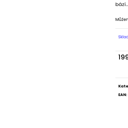
LIQUID DEKANG MENTHOL 10ML - 6MG
LIQUID LIQUA AM
bází.
(MENTOL)
6MG (AMERICKÝ
195 Kč
198 Kč
Můžem
Skl
19
Měr
cena
Kate
EAN
: