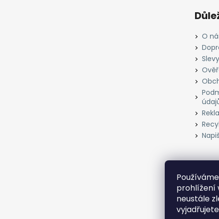
Důle
O ná
Dopr
Slevy
Ověř
Obch
Podm
údaj
Rekl
Recyk
Napi
Používáme 
prohlížení
neustále z
vyjadřujete