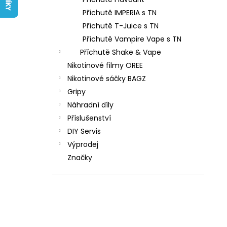
LIQUID ARAMAX 4PACK CIGAR
l
TOBACCO 4X10ML-18MG
Příchutě IMPERIA s TN
558 Kč
Příchutě T-Juice s TN
Příchutě Vampire Vape s TN
Příchutě Shake & Vape
Nikotinové filmy OREE
Nikotinové sáčky BAGZ
Gripy
Náhradní díly
Příslušenství
DIY Servis
Výprodej
Značky