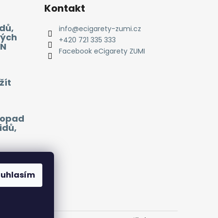
Kontakt
dů,
info
@
ecigarety-zumi.cz
vých
+420 721 335 333
EN
Facebook eCigarety ZUMI
žít
 dopad
idů,
ouhlasím