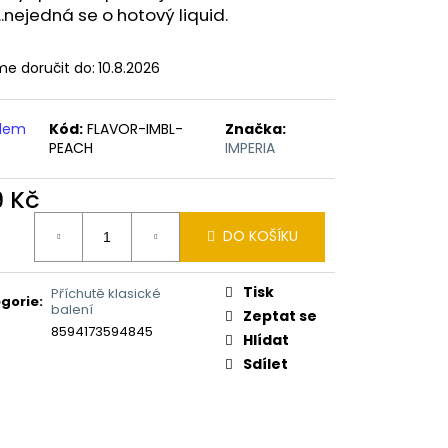
ERICAN BLEND 10ML-
...nejedná se o hotový liquid.
 MÍCHANÝ TABÁK)
e doručit do:
10.8.2026
adem
Kód:
FLAVOR-IMBL-
Značka:
PEACH
IMPERIA
9 Kč
ná
DO KOŠÍKU
:
Tisk
Příchutě klasické
gorie
:
balení
Zeptat se
8594173594845
Hlídat
Sdílet