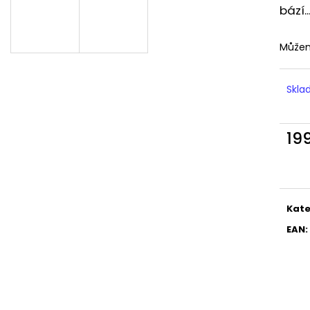
LIQUID DEKANG MENTHOL 10ML - 6MG
LIQUID LIQUA AM
bází.
(MENTOL)
6MG (AMERICKÝ
195 Kč
198 Kč
Můžem
Skl
19
Měr
cena
Kate
EAN
: