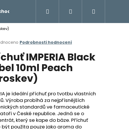
Hledat
Přihlášení
Nákupní
chodu
Novinky
Napište nám
Míchání liq
skev)
košík
rné
odnoceno
Podrobnosti hodnocení
cení
íchuť IMPERIA Black
ktu
bel 10ml Peach
roskev)
ček.
IA je ideální příchuť pro tvotbu vlastních
dů. Výroba probíhá za nejpřísnějších
enických standardů ve farmaceutické
Následující
atoři v České republice. Jedná se o
ntrát, který se kape do báze. Příchuť
 být použita pouze jako aroma do