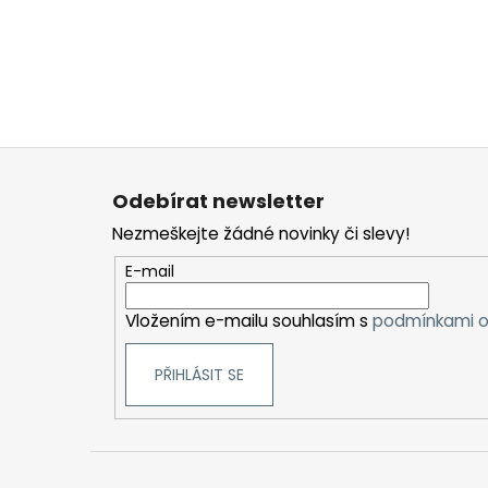
Z
á
Odebírat newsletter
p
Nezmeškejte žádné novinky či slevy!
a
t
E-mail
í
Vložením e-mailu souhlasím s
podmínkami o
PŘIHLÁSIT SE