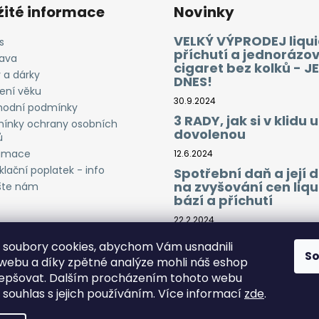
žité informace
Novinky
VELKÝ VÝPRODEJ liqui
s
příchutí a jednorázo
ava
cigaret bez kolků - J
 a dárky
DNES!
ení věku
30.9.2024
odní podmínky
3 RADY, jak si v klidu u
ínky ochrany osobních
dovolenou
ů
amace
12.6.2024
lační poplatek - info
Spotřební daň a její
na zvyšování cen liqu
šte nám
bází a příchutí
22.2.2024
soubory cookies, abychom Vám usnadnili
S
 webu a díky zpětné analýze mohli náš eshop
lepšovat. Dalším procházením tohoto webu
 souhlas s jejich používáním. Více informací
zde
.