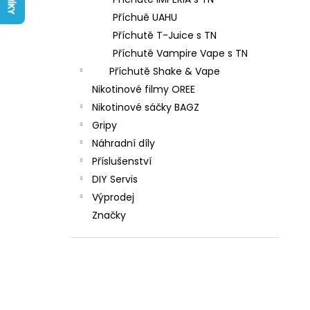
LIQUID ARAMAX 4PACK CIGAR
l
TOBACCO 4X10ML-18MG
Příchuě UAHU
558 Kč
Příchutě T-Juice s TN
Příchutě Vampire Vape s TN
Příchutě Shake & Vape
Nikotinové filmy OREE
Nikotinové sáčky BAGZ
Gripy
Náhradní díly
Příslušenství
DIY Servis
Výprodej
Značky