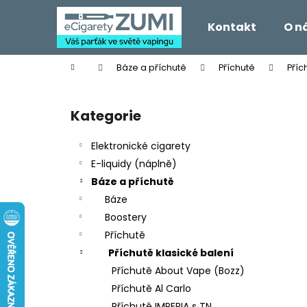
K
Přejít
na
o
Kontakt
O n
obsah
Zpět
Zpět
š
do
do
í
Domů
Báze a příchutě
Příchutě
Příc
k
obchodu
obchodu
P
o
Kategorie
Přeskočit
s
kategorie
t
Elektronické cigarety
r
E-liquidy (náplně)
a
Báze a příchutě
n
Báze
n
Boostery
í
Příchutě
p
Příchutě klasické balení
a
Příchutě About Vape (Bozz)
n
Příchutě Al Carlo
e
Příchutě IMPERIA s TN