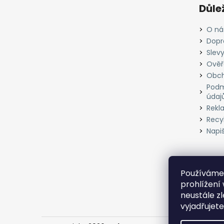
Důle
O ná
Dopr
Slevy
Ověř
Obch
Podm
údaj
Rekl
Recyk
Napi
Používáme 
prohlížení
neustále z
vyjadřujete