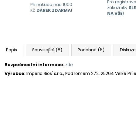
Pro registrov
Při nákupu nad 1000
zákazníky
SL
Kč
DÁREK ZDARMA
!
NA VŠE
!
Popis
Související (8)
Podobné (8)
Diskuze
Bezpečnostní
informace
:
zde
Výrobce
: Imperia Bios' s.r.o., Pod lomem 272, 25264 Velké Pří