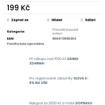
č
199 Kč
u
j
Měrná
e
cena:
Zeptat se
Hlídat
Sdílet
m
e
Příchutě klasické
Kategorie
:
balení
EAN
:
8594173595354
LIQUID
Položka byla vyprodána…
ARAMAX
4PACK
MAX
MENTHOL
Při nákupu nad 1000 Kč
DÁREK
4X10ML-
ZDARMA
!
12MG
558
Kč
Pro registrované zákazníky
SLEVA 2-
6% NA VŠE
!
Nakupte za 2000 Kč a máte
DOPRAVU