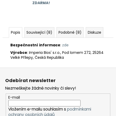
ZDARMA!
Popis
Související (8)
Podobné (8)
Diskuze
Bezpečnostní
informace
:
zde
Výrobce
: Imperia Bios' s.r.o., Pod lomem 272, 25264
Velké Přílepy, Česká Republika
Z
á
Odebírat newsletter
p
Nezmeškejte žádné novinky či slevy!
a
t
E-mail
í
Vložením e-mailu souhlasím s
podmínkami
ochrany osobních údajů