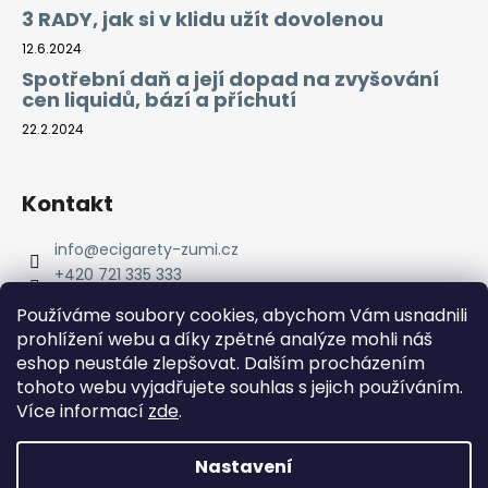
3 RADY, jak si v klidu užít dovolenou
12.6.2024
Spotřební daň a její dopad na zvyšování
cen liquidů, bází a příchutí
22.2.2024
Kontakt
info
@
ecigarety-zumi.cz
+420 721 335 333
Facebook eCigarety ZUMI
Používáme soubory cookies, abychom Vám usnadnili
prohlížení webu a díky zpětné analýze mohli náš
eshop neustále zlepšovat. Dalším procházením
tohoto webu vyjadřujete souhlas s jejich používáním.
Více informací
zde
.
Nastavení
Vytvořil Shoptet