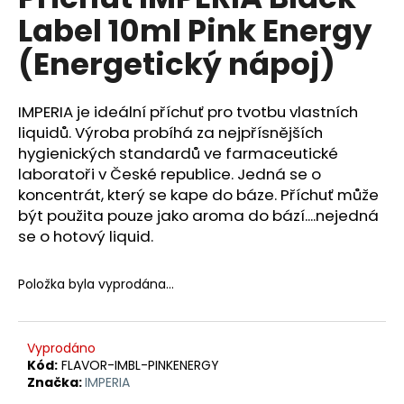
je
a
Label 10ml Pink Energy
0,0
z
j
(Energetický nápoj)
5
í
hvězdiček.
t
IMPERIA je ideální příchuť pro tvotbu vlastních
?
liquidů. Výroba probíhá za nejpřísnějších
hygienických standardů ve farmaceutické
laboratoři v České republice. Jedná se o
koncentrát, který se kape do báze. Příchuť může
HLEDAT
být použita pouze jako aroma do bází....nejedná
se o hotový liquid.
Položka byla vyprodána…
D
o
p
o
Vyprodáno
r
Kód:
FLAVOR-IMBL-PINKENERGY
Značka:
IMPERIA
u