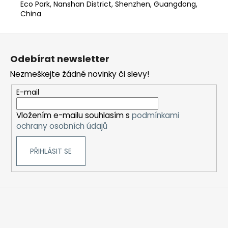
Eco Park, Nanshan District, Shenzhen, Guangdong,
China
Z
á
Odebírat newsletter
p
Nezmeškejte žádné novinky či slevy!
a
t
E-mail
í
Vložením e-mailu souhlasím s
podmínkami
ochrany osobních údajů
PŘIHLÁSIT SE