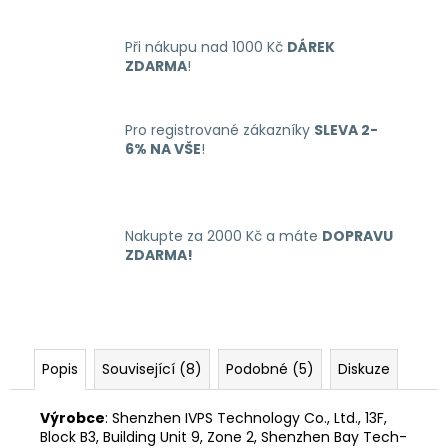
č
u
j
Při nákupu nad 1000 Kč
DÁREK
e
ZDARMA
!
m
e
Pro registrované zákazníky
SLEVA 2-
6% NA VŠE
!
LIQUID
ARAMAX
4PACK
MAX
Nakupte za 2000 Kč a máte
DOPRAVU
MENTHOL
ZDARMA!
4X10ML-
12MG
558
Kč
Popis
Související (8)
Podobné (5)
Diskuze
Výrobce
: Shenzhen IVPS Technology Co., Ltd., 13F,
Block B3, Building Unit 9, Zone 2, Shenzhen Bay Tech-