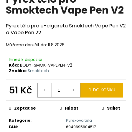
je
a
Smoktech Vape Pen V2
0,0
z
j
5
í
hvězdiček.
Pyrex tělo pro e-cigaretu Smoktech Vape Pen V2
t
a Vape Pen 22
?
Můžeme doručit do:
11.8.2026
Ihned k dispozici
Kód:
BODY-SMOK-VAPEPEN-V2
HLEDAT
Značka:
Smoktech
51 Kč
DO KOŠÍKU
D
Měrná
o
cena:
p
Zeptat se
Hlídat
Sdílet
o
r
Kategorie
:
Pyrexová těla
u
EAN
:
6940695604517