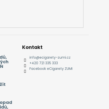
Kontakt
dů,
info
@
ecigarety-zumi.cz
vých
+420 721 335 333
EN
Facebook eCigarety ZUMI
žít
 dopad
idů,