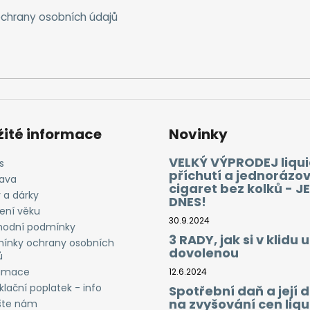
chrany osobních údajů
žité informace
Novinky
VELKÝ VÝPRODEJ liqui
s
příchutí a jednorázo
ava
cigaret bez kolků - J
 a dárky
DNES!
ení věku
30.9.2024
odní podmínky
3 RADY, jak si v klidu u
ínky ochrany osobních
dovolenou
ů
amace
12.6.2024
lační poplatek - info
Spotřební daň a její
na zvyšování cen liqu
šte nám