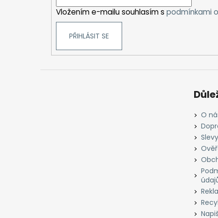
í
Vložením e-mailu souhlasím s
podmínkami o
PŘIHLÁSIT SE
Důle
O ná
Dopr
Slevy
Ověř
Obch
Podm
údaj
Rekl
Recyk
Napi