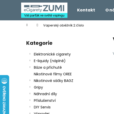
K
Přejít
na
o
Kontakt
O n
obsah
Zpět
Zpět
š
do
do
í
Domů
Vaperský oběžník 2.číslo
k
obchodu
obchodu
P
o
Kategorie
Přeskočit
s
kategorie
t
Elektronické cigarety
r
E-liquidy (náplně)
a
Báze a příchutě
n
Nikotinové filmy OREE
n
Nikotinové sáčky BAGZ
í
Gripy
p
Náhradní díly
a
Příslušenství
n
DIY Servis
e
Výprodej