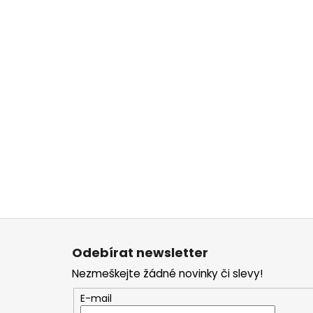
Z
á
Odebírat newsletter
p
Nezmeškejte žádné novinky či slevy!
a
t
E-mail