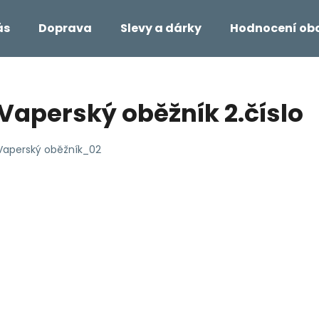
ás
Doprava
Slevy a dárky
Hodnocení ob
Co potřebujete najít?
Vaperský oběžník 2.číslo
HLEDAT
Vaperský oběžník_02
Doporučujeme