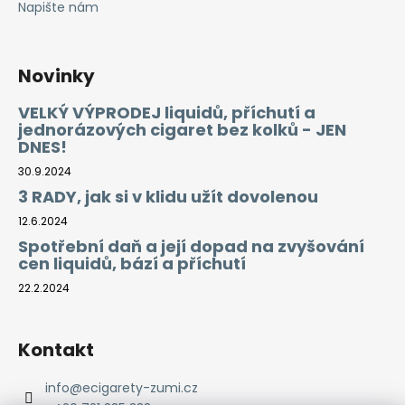
Napište nám
Novinky
VELKÝ VÝPRODEJ liquidů, příchutí a
jednorázových cigaret bez kolků - JEN
DNES!
30.9.2024
3 RADY, jak si v klidu užít dovolenou
12.6.2024
Spotřební daň a její dopad na zvyšování
cen liquidů, bází a příchutí
22.2.2024
Kontakt
info
@
ecigarety-zumi.cz