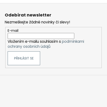
a
Z
j
á
Odebírat newsletter
í
p
Nezmeškejte žádné novinky či slevy!
t
a
?
t
E-mail
í
Vložením e-mailu souhlasím s
podmínkami
ochrany osobních údajů
HLEDAT
PŘIHLÁSIT SE
D
o
p
o
r
u