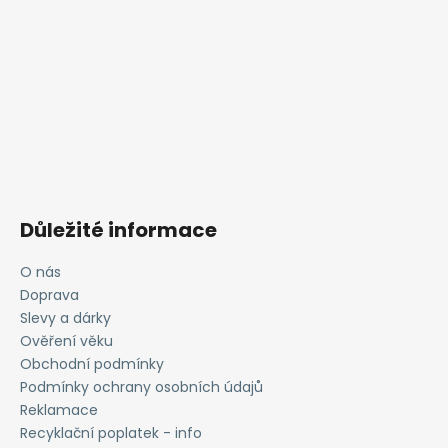
č
u
j
e
m
e
LIQUID
ARAMAX
4PACK
CIGAR
Důležité informace
TOBACCO
4X10ML-
O nás
18MG
Doprava
558
Kč
Slevy a dárky
Ověření věku
Obchodní podmínky
Podmínky ochrany osobních údajů
Reklamace
Recyklační poplatek - info