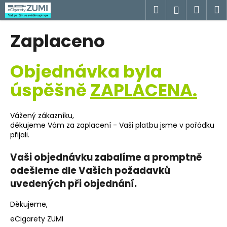
K
Přejít
Hledat
Náku
M
Přihlášen
na
o
obsah
Zpět
Zpět
košík
š
Zaplaceno
í
C
k
Objednávka byla
o
p
úspěšně
ZAPLACENA.
o
t
Vážený zákazníku,
ř
děkujeme Vám za zaplacení - Vaši platbu jsme v pořádku
e
přijali.
b
Vaši objednávku zabalíme a promptně
u
odešleme dle Vašich požadavků
j
uvedených při objednání.
e
t
Děkujeme,
e
eCigarety ZUMI
n