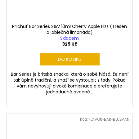
Příchuť Bar Series S&V 10ml Cherry Apple Fizz (Třešeň
a jablečná limonáda)
Skladem
329 Kč
DO KOŠÍKU
Bar Series je britská značka, která o sobě hlásá, že není
tak úplně tradiční, a snaží se vystoupit z řady. Pokud
vám nevyhovují divoké kombinace a preferujete
jednoduché ovocné...
Kód:
FLAVOR-BAR-BLUEMAN