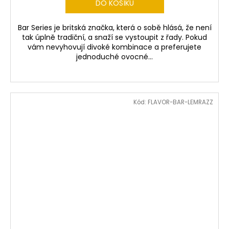
DO KOŠÍKU
Bar Series je britská značka, která o sobě hlásá, že není
tak úplně tradiční, a snaží se vystoupit z řady. Pokud
vám nevyhovují divoké kombinace a preferujete
jednoduché ovocné...
Kód:
FLAVOR-BAR-LEMRAZZ