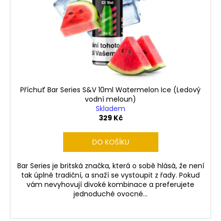
d
r
a
u
o
j
k
d
í
t
u
t
ů
k
?
t
ů
Příchuť Bar Series S&V 10ml Watermelon Ice (Ledový
vodní meloun)
Skladem
HLEDAT
329 Kč
DO KOŠÍKU
D
Bar Series je britská značka, která o sobě hlásá, že není
o
tak úplně tradiční, a snaží se vystoupit z řady. Pokud
p
vám nevyhovují divoké kombinace a preferujete
o
jednoduché ovocné...
r
u