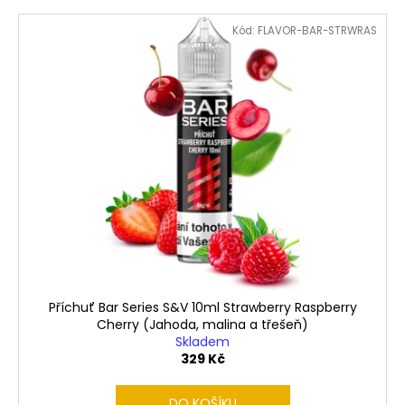
č
u
Kód:
FLAVOR-BAR-STRWRAS
j
e
m
e
LIQUID
LIQUA
4PACK
BRIGHT
TOBACCO
4X10ML-
6MG
(ČISTÁ
TABÁKOVÁ
PŘÍCHUŤ)
Příchuť Bar Series S&V 10ml Strawberry Raspberry
638
Cherry (Jahoda, malina a třešeň)
Kč
Skladem
329 Kč
DO KOŠÍKU