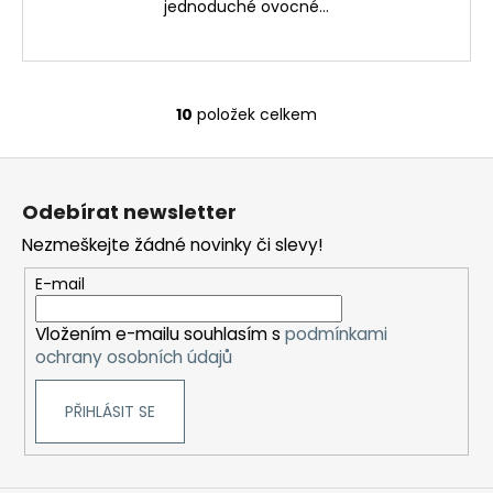
jednoduché ovocné...
10
položek celkem
O
v
Z
l
á
á
Odebírat newsletter
d
p
a
Nezmeškejte žádné novinky či slevy!
a
c
t
E-mail
í
í
p
Vložením e-mailu souhlasím s
podmínkami
r
ochrany osobních údajů
v
k
PŘIHLÁSIT SE
y
v
ý
p