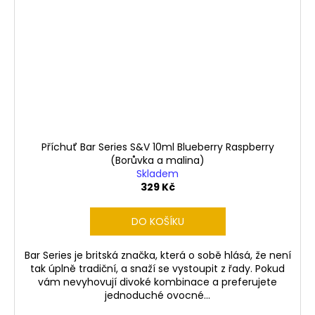
Příchuť Bar Series S&V 10ml Blueberry Raspberry
(Borůvka a malina)
Skladem
329 Kč
DO KOŠÍKU
Bar Series je britská značka, která o sobě hlásá, že není
tak úplně tradiční, a snaží se vystoupit z řady. Pokud
vám nevyhovují divoké kombinace a preferujete
jednoduché ovocné...