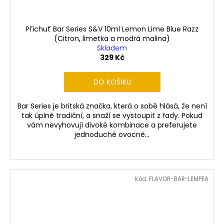
Příchuť Bar Series S&V 10ml Lemon Lime Blue Razz
(Citron, limetka a modrá malina)
Skladem
329 Kč
DO KOŠÍKU
Bar Series je britská značka, která o sobě hlásá, že není
tak úplně tradiční, a snaží se vystoupit z řady. Pokud
vám nevyhovují divoké kombinace a preferujete
jednoduché ovocné...
Kód:
FLAVOR-BAR-LEMPEA