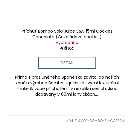
Příchuť Bombo Solo Juice S&V 15ml Cookies
Chocolate (Čokoládové cookies)
Vyprodáno
419 Kč
DETAIL
Přímo z prosluněného Španělska zavítal do našich
končin výrobce Bombo Liquids se svými luxusními
shake & vape příchutěmi v několika sériích. Jsou
dodávány v 60ml lahvičkách,...
Kód:
FLAVOR-BOMBO-SJ-CCREAM