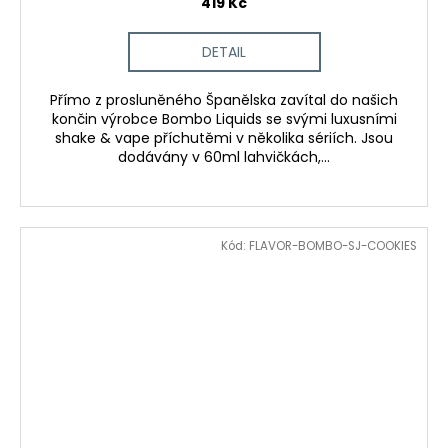
419 Kč
DETAIL
Přímo z prosluněného Španělska zavítal do našich
končin výrobce Bombo Liquids se svými luxusními
shake & vape příchutěmi v několika sériích. Jsou
dodávány v 60ml lahvičkách,...
Kód:
FLAVOR-BOMBO-SJ-COOKIES