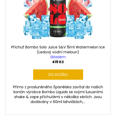
d
r
a
u
o
j
k
d
í
t
u
t
ů
k
?
t
ů
Příchuť Bombo Solo Juice S&V 15ml Watermelon Ice
(Ledový vodní meloun)
Skladem
HLEDAT
419 Kč
DO KOŠÍKU
D
Přímo z prosluněného Španělska zavítal do našich
o
končin výrobce Bombo Liquids se svými luxusními
p
shake & vape příchutěmi v několika sériích. Jsou
o
dodávány v 60ml lahvičkách,...
r
u