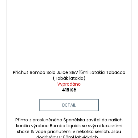
Příchuť Bombo Solo Juice S&V 15ml Latakia Tobacco
(Tabák latakia)
Vyprodáno
419 Kč
DETAIL
Přímo z prosluněného Španělska zavítal do našich
končin výrobce Bombo Liquids se svými luxusními
shake & vape příchutěmi v několika sériích. Jsou
dodávány v 60ml lahvičkách,...