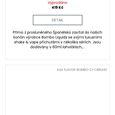
Vyprodáno
419 Kč
DETAIL
Přímo z prosluněného Španělska zavítal do našich
končin výrobce Bombo Liquids se svými luxusními
shake & vape příchutěmi v několika sériích. Jsou
dodávány v 60ml lahvičkách,...
Kód:
FLAVOR-BOMBO-SJ-CBRULEE