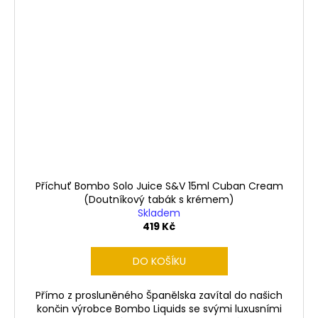
Příchuť Bombo Solo Juice S&V 15ml Cuban Cream
(Doutníkový tabák s krémem)
Skladem
419 Kč
DO KOŠÍKU
Přímo z prosluněného Španělska zavítal do našich
končin výrobce Bombo Liquids se svými luxusními