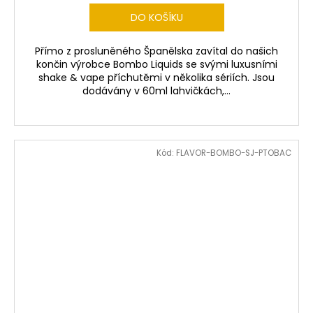
DO KOŠÍKU
Přímo z prosluněného Španělska zavítal do našich
končin výrobce Bombo Liquids se svými luxusními
shake & vape příchutěmi v několika sériích. Jsou
dodávány v 60ml lahvičkách,...
Kód:
FLAVOR-BOMBO-SJ-PTOBAC