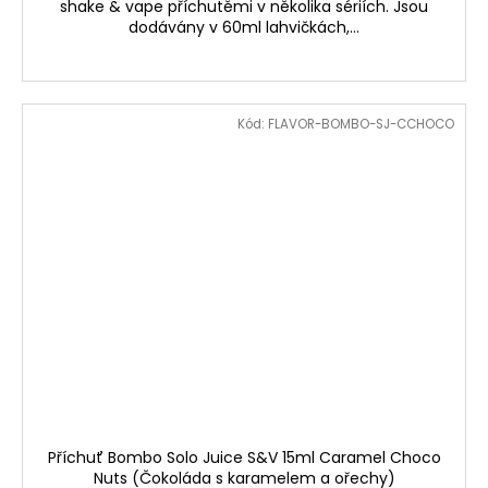
shake & vape příchutěmi v několika sériích. Jsou
dodávány v 60ml lahvičkách,...
Kód:
FLAVOR-BOMBO-SJ-CCHOCO
Příchuť Bombo Solo Juice S&V 15ml Caramel Choco
Nuts (Čokoláda s karamelem a ořechy)