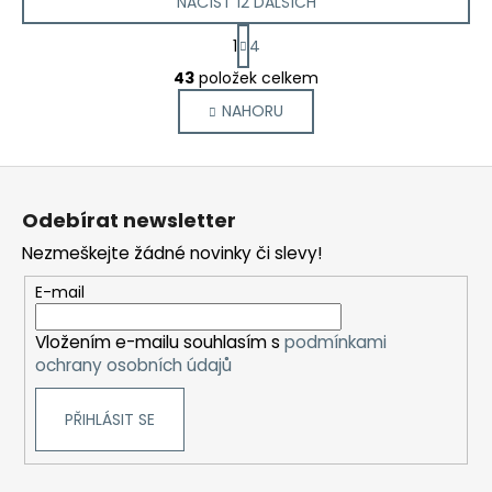
NAČÍST 12 DALŠÍCH
S
1
4
t
O
r
43
položek celkem
v
á
NAHORU
l
n
k
á
o
d
Z
v
a
á
á
c
Odebírat newsletter
n
p
í
í
Nezmeškejte žádné novinky či slevy!
p
a
r
t
E-mail
v
í
k
Vložením e-mailu souhlasím s
podmínkami
y
ochrany osobních údajů
v
ý
PŘIHLÁSIT SE
p
i
s