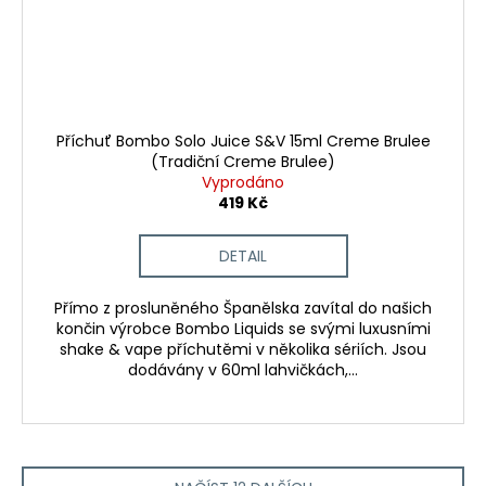
Příchuť Bombo Solo Juice S&V 15ml Creme Brulee
(Tradiční Creme Brulee)
Vyprodáno
419 Kč
DETAIL
Přímo z prosluněného Španělska zavítal do našich
končin výrobce Bombo Liquids se svými luxusními
shake & vape příchutěmi v několika sériích. Jsou
dodávány v 60ml lahvičkách,...