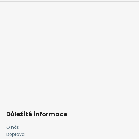
u
Důležité informace
O nás
Doprava