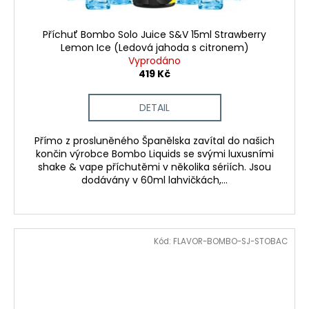
Příchuť Bombo Solo Juice S&V 15ml Strawberry
Lemon Ice (Ledová jahoda s citronem)
Vyprodáno
419 Kč
DETAIL
Přímo z prosluněného Španělska zavítal do našich
končin výrobce Bombo Liquids se svými luxusními
shake & vape příchutěmi v několika sériích. Jsou
dodávány v 60ml lahvičkách,...
Kód:
FLAVOR-BOMBO-SJ-STOBAC