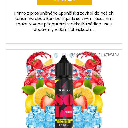
Přímo z prosluněného Španělska zavítal do našich
končin výrobce Bombo Liquids se svými luxusními
shake & vape příchutěmi v několika sériích. Jsou
dodávány v 60ml lahvičkách,...
Kód:
FLAVOR-BOMBO-SJ-STRWLEM