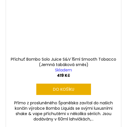
Příchuť Bombo Solo Juice S&V 15ml Smooth Tobacco
(Jemná tabáková směs)
Skladem
419 Kč
DO KOŠÍKU
Přímo z prosluněného Španělska zavítal do našich
končin výrobce Bombo Liquids se svými luxusními
shake & vape příchutěmi v několika sériích. Jsou
dodávány v 60ml lahvičkách,...