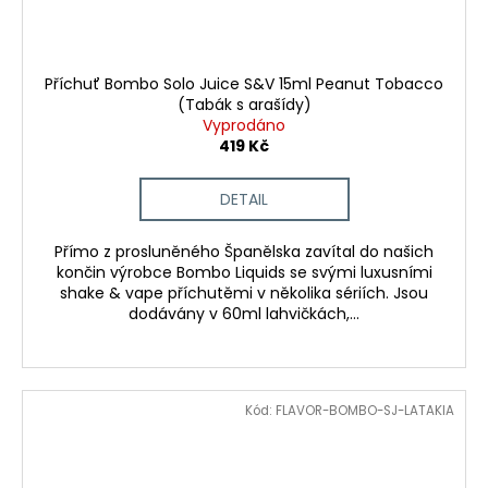
Příchuť Bombo Solo Juice S&V 15ml Peanut Tobacco
(Tabák s arašídy)
Vyprodáno
419 Kč
DETAIL
Přímo z prosluněného Španělska zavítal do našich
končin výrobce Bombo Liquids se svými luxusními
shake & vape příchutěmi v několika sériích. Jsou
dodávány v 60ml lahvičkách,...
Kód:
FLAVOR-BOMBO-SJ-LATAKIA