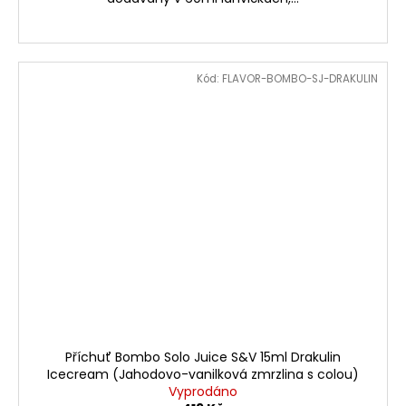
Kód:
FLAVOR-BOMBO-SJ-DRAKULIN
Příchuť Bombo Solo Juice S&V 15ml Drakulin
Icecream (Jahodovo-vanilková zmrzlina s colou)
Vyprodáno