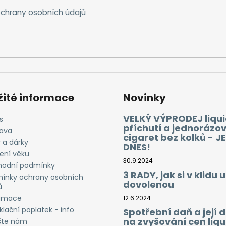
chrany osobních údajů
žité informace
Novinky
VELKÝ VÝPRODEJ liqui
s
příchutí a jednorázo
ava
cigaret bez kolků - J
 a dárky
DNES!
ení věku
30.9.2024
odní podmínky
3 RADY, jak si v klidu u
ínky ochrany osobních
dovolenou
ů
amace
12.6.2024
lační poplatek - info
Spotřební daň a její
na zvyšování cen liqu
šte nám