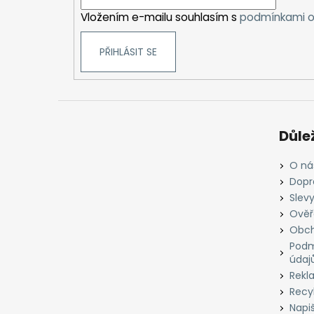
í
Vložením e-mailu souhlasím s
podmínkami o
PŘIHLÁSIT SE
Důle
O ná
Dopr
Slevy
Ověř
Obch
Podm
údaj
Rekl
Recyk
Napi