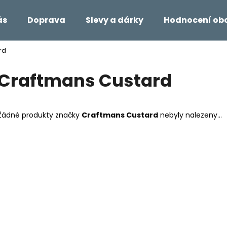
ás
Doprava
Slevy a dárky
Hodnocení ob
rd
Co potřebujete najít?
Craftmans Custard
HLEDAT
Žádné produkty značky
Craftmans Custard
nebyly nalezeny...
Doporučujeme