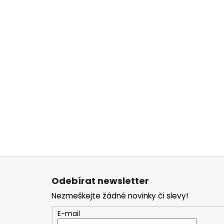
Z
á
Odebírat newsletter
p
Nezmeškejte žádné novinky či slevy!
a
t
E-mail