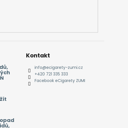
Kontakt
dů,
info
@
ecigarety-zumi.cz
vých
+420 721 335 333
EN
Facebook eCigarety ZUMI
žít
 dopad
idů,