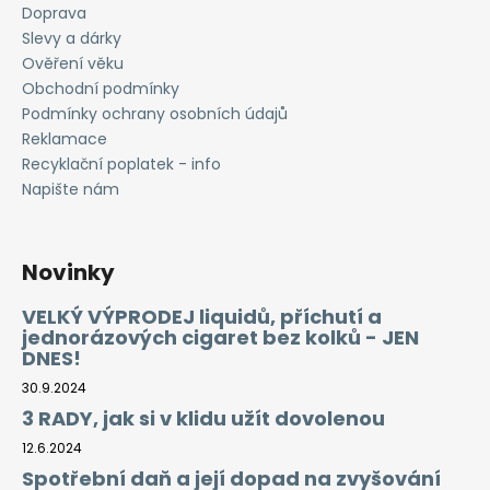
č
Doprava
u
Slevy a dárky
j
Ověření věku
e
Obchodní podmínky
m
Podmínky ochrany osobních údajů
e
Reklamace
Recyklační poplatek - info
RITCHY
Napište nám
DUO
POD
ELEKTRONICKÁ
CIGARETA
Novinky
1000MAH
BLUE
VELKÝ VÝPRODEJ liquidů, příchutí a
398
jednorázových cigaret bez kolků - JEN
Kč
DNES!
30.9.2024
3 RADY, jak si v klidu užít dovolenou
12.6.2024
Spotřební daň a její dopad na zvyšování