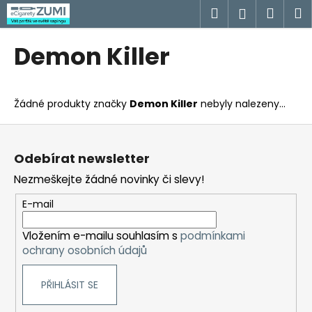
K
Přejít
Hledat
Náku
M
Přihlášen
na
o
obsah
Zpět
Zpět
košík
š
Demon Killer
í
C
k
o
Žádné produkty značky
Demon Killer
nebyly nalezeny...
p
o
Z
t
á
Odebírat newsletter
ř
p
Nezmeškejte žádné novinky či slevy!
e
a
b
t
E-mail
u
í
j
Vložením e-mailu souhlasím s
podmínkami
ochrany osobních údajů
e
t
PŘIHLÁSIT SE
e
n