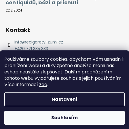
cen liquidů, bází a příchutí
22.2.2024
Kontakt
info
@
ecigarety-zumi.cz
+420 721 335 333
Facebook eCigarety ZUMI
Používáme soubory cookies, abychom Vám usnadnili
prohlížení webu a díky zpětné analýze mohli náš
eshop neustále zlepšovat. Dalším procházením
tohoto webu vyjadřujete souhlas s jejich používáním.
Více informací
zde
.
Nastavení
Vytvořil Shoptet
Copyright 2026
eCigarety ZUMI
. Všechna práva
Doprava ZDARMA od 2000 Kč! Dárek k objednávce od 2500
Souhlasím
vyhrazena.
Kč!