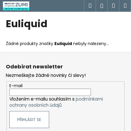
K
Přejít
Hledat
Náku
M
Přihlášen
na
o
obsah
Zpět
Zpět
košík
š
Euliquid
í
C
k
o
Žádné produkty značky
Euliquid
nebyly nalezeny...
p
o
Z
t
á
Odebírat newsletter
ř
p
Nezmeškejte žádné novinky či slevy!
e
a
b
t
E-mail
u
í
j
Vložením e-mailu souhlasím s
podmínkami
ochrany osobních údajů
e
t
PŘIHLÁSIT SE
e
n