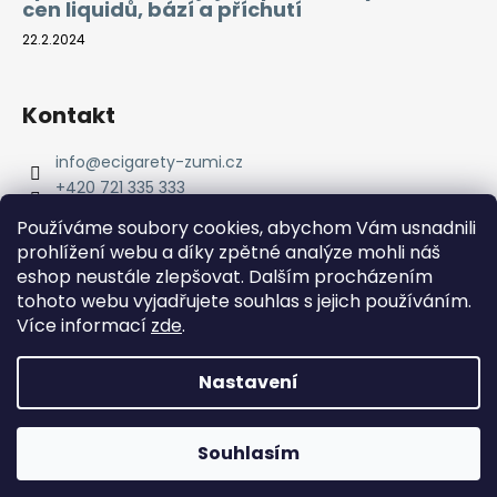
cen liquidů, bází a příchutí
22.2.2024
Kontakt
info
@
ecigarety-zumi.cz
+420 721 335 333
Facebook eCigarety ZUMI
Používáme soubory cookies, abychom Vám usnadnili
prohlížení webu a díky zpětné analýze mohli náš
eshop neustále zlepšovat. Dalším procházením
tohoto webu vyjadřujete souhlas s jejich používáním.
Více informací
zde
.
Nastavení
Vytvořil Shoptet
Copyright 2026
eCigarety ZUMI
. Všechna práva
Doprava ZDARMA od 2000 Kč! Dárek k objednávce od 2500
Souhlasím
vyhrazena.
Kč!