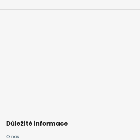
a
j
í
t
?
HLEDAT
D
o
p
o
Důležité informace
r
u
O nás