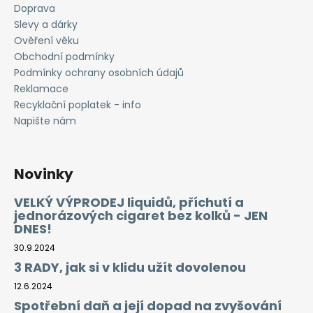
č
Doprava
u
Slevy a dárky
j
Ověření věku
e
Obchodní podmínky
m
Podmínky ochrany osobních údajů
e
Reklamace
Recyklační poplatek - info
LIO
Napište nám
NANO
PRO
ELEKTRONICKÁ
CIGARETA
Novinky
PASSION
FRUIT
VELKÝ VÝPRODEJ liquidů, příchutí a
16MG
jednorázových cigaret bez kolků - JEN
169
DNES!
Kč
30.9.2024
3 RADY, jak si v klidu užít dovolenou
12.6.2024
Spotřební daň a její dopad na zvyšování