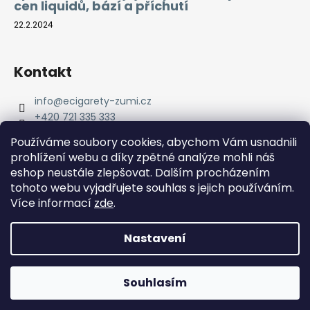
cen liquidů, bází a příchutí
22.2.2024
Kontakt
info
@
ecigarety-zumi.cz
+420 721 335 333
Facebook eCigarety ZUMI
Používáme soubory cookies, abychom Vám usnadnili
prohlížení webu a díky zpětné analýze mohli náš
eshop neustále zlepšovat. Dalším procházením
tohoto webu vyjadřujete souhlas s jejich používáním.
Více informací
zde
.
Nastavení
Vytvořil Shoptet
Copyright 2026
eCigarety ZUMI
. Všechna práva
Doprava ZDARMA od 2000 Kč! Dárek k objednávce od 2500
Souhlasím
vyhrazena.
Kč!