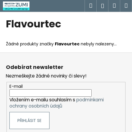
K
Přejít
Hledat
Náku
M
Přihlášen
na
o
obsah
Zpět
Zpět
košík
š
Flavourtec
í
C
k
o
Žádné produkty značky
Flavourtec
nebyly nalezeny...
p
o
Z
t
á
Odebírat newsletter
ř
p
Nezmeškejte žádné novinky či slevy!
e
a
b
t
E-mail
u
í
j
Vložením e-mailu souhlasím s
podmínkami
ochrany osobních údajů
e
t
PŘIHLÁSIT SE
e
n