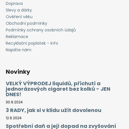
č
Doprava
u
Slevy a dárky
j
Ověření věku
e
Obchodní podmínky
m
Podmínky ochrany osobních údajů
e
Reklamace
Recyklační poplatek - info
LIQUID
Napište nám
DEKANG
MENTHOL
10ML
-
Novinky
6MG
(MENTOL)
VELKÝ VÝPRODEJ liquidů, příchutí a
195
jednorázových cigaret bez kolků - JEN
Kč
DNES!
30.9.2024
3 RADY, jak si v klidu užít dovolenou
12.6.2024
Spotřební daň a její dopad na zvyšování