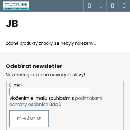
K
Přejít
Hledat
Náku
M
Přihlášen
na
o
obsah
Zpět
Zpět
košík
š
JB
í
C
k
o
Žádné produkty značky
JB
nebyly nalezeny...
p
o
Z
t
á
Odebírat newsletter
ř
p
Nezmeškejte žádné novinky či slevy!
e
a
b
t
E-mail
u
í
j
Vložením e-mailu souhlasím s
podmínkami
ochrany osobních údajů
e
t
PŘIHLÁSIT SE
e
n