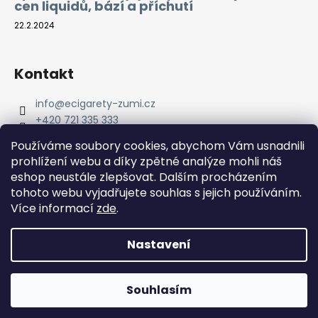
cen liquidů, bází a příchutí
22.2.2024
Kontakt
info
@
ecigarety-zumi.cz
+420 721 335 333
Facebook eCigarety ZUMI
Používáme soubory cookies, abychom Vám usnadnili
prohlížení webu a díky zpětné analýze mohli náš
eshop neustále zlepšovat. Dalším procházením
tohoto webu vyjadřujete souhlas s jejich používáním.
Více informací
zde
.
Nastavení
Vytvořil Shoptet
Copyright 2026
eCigarety ZUMI
. Všechna práva
Doprava ZDARMA od 2000 Kč! Dárek k objednávce od 2500
Souhlasím
vyhrazena.
Kč!