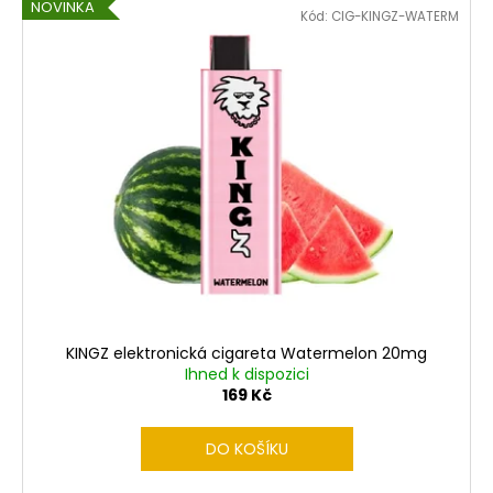
č
NOVINKA
Kód:
CIG-KINGZ-WATERM
u
j
e
m
e
LIQUID
ARAMAX
MAX
STRAWBERRY
10ML-
12MG
168
Kč
KINGZ elektronická cigareta Watermelon 20mg
Ihned k dispozici
169 Kč
DO KOŠÍKU