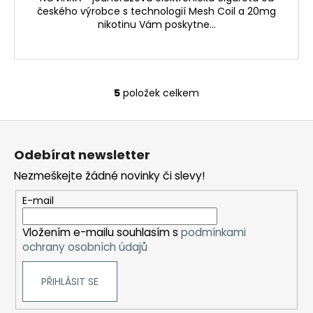
českého výrobce s technologií Mesh Coil a 20mg
nikotinu Vám poskytne...
5
položek celkem
O
v
Z
l
á
á
Odebírat newsletter
d
p
a
Nezmeškejte žádné novinky či slevy!
a
c
t
E-mail
í
í
p
Vložením e-mailu souhlasím s
podmínkami
r
ochrany osobních údajů
v
k
PŘIHLÁSIT SE
y
v