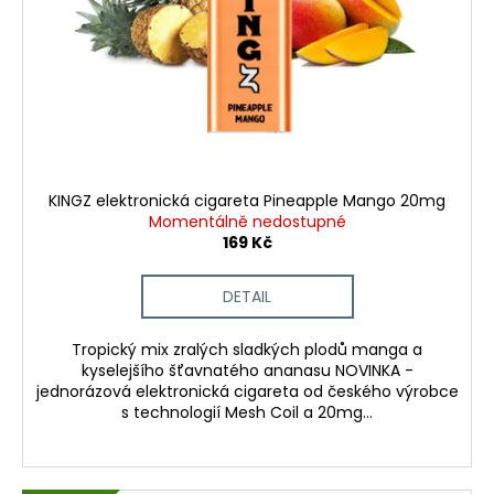
d
r
a
u
o
j
k
d
í
t
u
t
ů
k
?
t
ů
KINGZ elektronická cigareta Pineapple Mango 20mg
Momentálně nedostupné
169 Kč
HLEDAT
DETAIL
D
Tropický mix zralých sladkých plodů manga a
kyselejšího šťavnatého ananasu NOVINKA -
o
jednorázová elektronická cigareta od českého výrobce
p
s technologií Mesh Coil a 20mg...
o
r
u