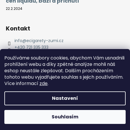
cen liquidů, bází a příchutí
22.2.2024
Kontakt
info
@
ecigarety-zumi.cz
+420 721 335 333
Facebook eCigarety ZUMI
Používáme soubory cookies, abychom Vám usnadnili
prohlížení webu a díky zpětné analýze mohli náš
eshop neustále zlepšovat. Dalším procházením
tohoto webu vyjadřujete souhlas s jejich používáním.
Více informací
zde
.
Nastavení
Vytvořil Shoptet
Copyright 2026
eCigarety ZUMI
. Všechna práva
Doprava ZDARMA od 2000 Kč! Dárek k objednávce od 2500
Souhlasím
vyhrazena.
Kč!