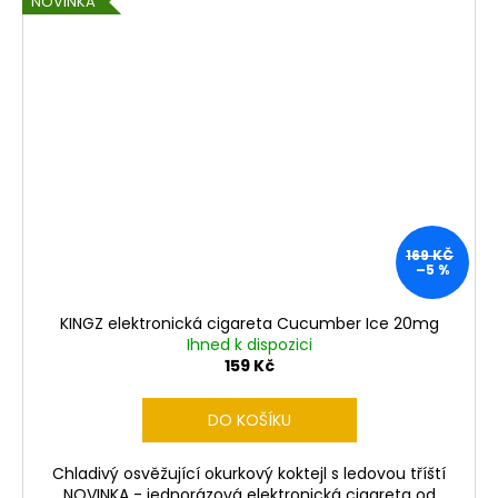
NOVINKA
169 KČ
–5 %
KINGZ elektronická cigareta Cucumber Ice 20mg
Ihned k dispozici
159 Kč
DO KOŠÍKU
Chladivý osvěžující okurkový koktejl s ledovou tříští
NOVINKA - jednorázová elektronická cigareta od