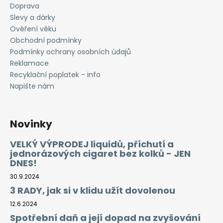
č
Doprava
u
Slevy a dárky
j
Ověření věku
e
Obchodní podmínky
m
Podmínky ochrany osobních údajů
e
Reklamace
Recyklační poplatek - info
RITCHY
Napište nám
DUO
POD
ELEKTRONICKÁ
CIGARETA
Novinky
1000MAH
BLUE
VELKÝ VÝPRODEJ liquidů, příchutí a
398
jednorázových cigaret bez kolků - JEN
Kč
DNES!
30.9.2024
3 RADY, jak si v klidu užít dovolenou
12.6.2024
Spotřební daň a její dopad na zvyšování