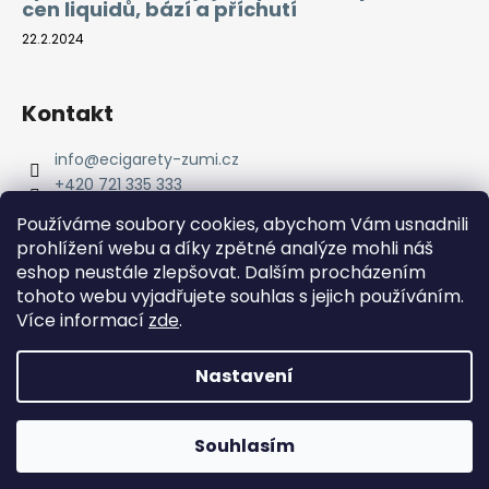
cen liquidů, bází a příchutí
22.2.2024
Kontakt
info
@
ecigarety-zumi.cz
+420 721 335 333
Facebook eCigarety ZUMI
Používáme soubory cookies, abychom Vám usnadnili
prohlížení webu a díky zpětné analýze mohli náš
eshop neustále zlepšovat. Dalším procházením
tohoto webu vyjadřujete souhlas s jejich používáním.
Více informací
zde
.
Nastavení
Vytvořil Shoptet
Copyright 2026
eCigarety ZUMI
. Všechna práva
Doprava ZDARMA od 2000 Kč! Dárek k objednávce od 2500
Souhlasím
vyhrazena.
Kč!