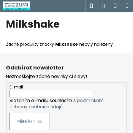
K
Přejít
Hledat
Náku
M
Přihlášen
na
o
obsah
Zpět
Zpět
košík
š
Milkshake
í
C
k
o
Žádné produkty značky
Milkshake
nebyly nalezeny...
p
o
Z
t
á
Odebírat newsletter
ř
p
Nezmeškejte žádné novinky či slevy!
e
a
b
t
E-mail
u
í
j
Vložením e-mailu souhlasím s
podmínkami
ochrany osobních údajů
e
t
PŘIHLÁSIT SE
e
n