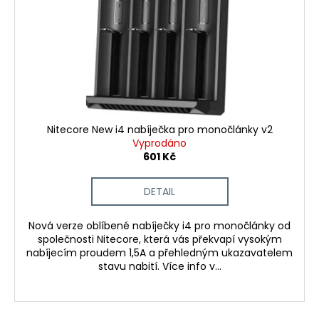
d
r
a
u
o
j
k
d
í
t
u
t
ů
k
?
t
ů
Nitecore New i4 nabíječka pro monočlánky v2
Vyprodáno
601 Kč
HLEDAT
DETAIL
D
Nová verze oblíbené nabíječky i4 pro monočlánky od
společnosti Nitecore, která vás překvapí vysokým
o
nabíjecím proudem 1,5A a přehledným ukazavatelem
p
stavu nabití. Více info v...
o
r
u