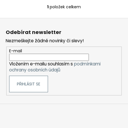
č
u
1
položek celkem
O
j
v
e
Z
l
m
á
á
e
Odebírat newsletter
d
p
a
Nezmeškejte žádné novinky či slevy!
a
c
LIO
t
E-mail
í
NANO
í
PRO
p
ELEKTRONICKÁ
Vložením e-mailu souhlasím s
podmínkami
r
CIGARETA
ochrany osobních údajů
v
PASSION
k
FRUIT
16MG
PŘIHLÁSIT SE
y
v
169
Kč
ý
p
i
s
u