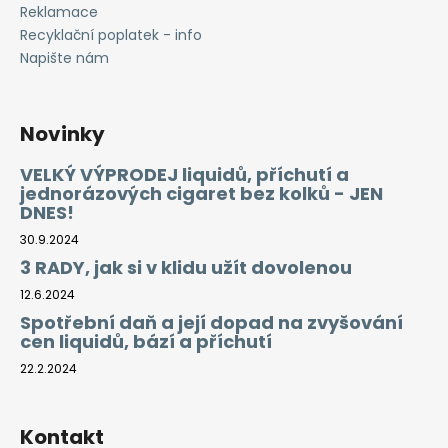
Reklamace
Recyklační poplatek - info
Napište nám
Novinky
VELKÝ VÝPRODEJ liquidů, příchutí a
jednorázových cigaret bez kolků - JEN
DNES!
30.9.2024
3 RADY, jak si v klidu užít dovolenou
12.6.2024
Spotřební daň a její dopad na zvyšování
cen liquidů, bází a příchutí
22.2.2024
Kontakt