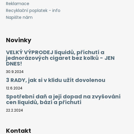
Reklamace
Recyklační poplatek - info
Napište nám
Novinky
VELKÝ VÝPRODEJ liquidů, příchutí a
jednorázových cigaret bez kolků - JEN
DNES!
30.9.2024
3 RADY, jak si v klidu užít dovolenou
12.6.2024
Spotřební daň a její dopad na zvyšování
cen liquidů, bází a příchutí
22.2.2024
Kontakt