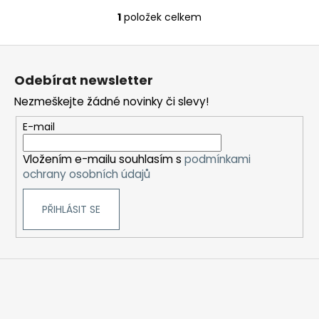
č
u
1
položek celkem
O
j
v
e
Z
l
m
á
á
e
Odebírat newsletter
d
p
a
Nezmeškejte žádné novinky či slevy!
a
c
LIQUID
t
E-mail
í
ARAMAX
í
4PACK
p
CIGAR
Vložením e-mailu souhlasím s
podmínkami
r
TOBACCO
ochrany osobních údajů
v
4X10ML-
k
18MG
PŘIHLÁSIT SE
y
558
v
Kč
ý
p
i
s
u