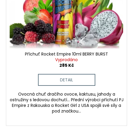
d
r
a
u
o
j
k
d
í
t
u
t
ů
k
?
t
ů
Příchuť Rocket Empire 10ml BERRY BURST
Vyprodáno
285 Kč
HLEDAT
DETAIL
D
Ovocná chuť dračího ovoce, kaktusu, jahody a
ostružiny s ledovou dochutí... Přední výrobci příchutí PJ
o
Empire z Rakouska a Rocket Girl z USA spojili své síly a
p
pod značkou...
o
r
u