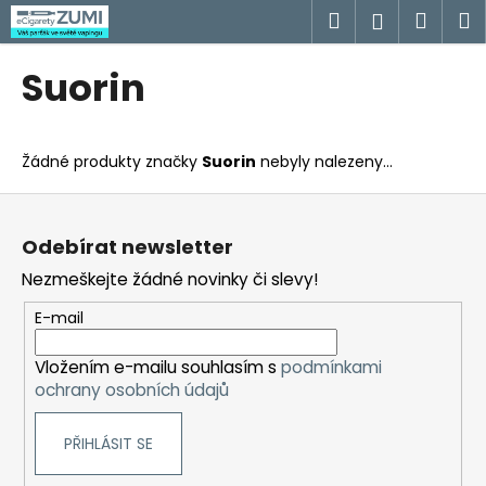
K
Přejít
Hledat
Náku
M
Přihlášen
na
o
obsah
Zpět
Zpět
košík
š
Suorin
í
C
k
o
Žádné produkty značky
Suorin
nebyly nalezeny...
p
o
Z
t
á
Odebírat newsletter
ř
p
Nezmeškejte žádné novinky či slevy!
e
a
b
t
E-mail
u
í
j
Vložením e-mailu souhlasím s
podmínkami
ochrany osobních údajů
e
t
PŘIHLÁSIT SE
e
n