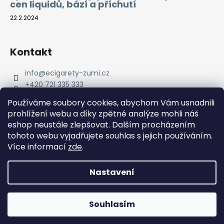
cen liquidů, bází a příchutí
22.2.2024
Kontakt
info
@
ecigarety-zumi.cz
+420 721 335 333
Facebook eCigarety ZUMI
Používáme soubory cookies, abychom Vám usnadnili
prohlížení webu a díky zpětné analýze mohli náš
eshop neustále zlepšovat. Dalším procházením
tohoto webu vyjadřujete souhlas s jejich používáním.
Více informací
zde
.
Nastavení
Vytvořil Shoptet
Copyright 2026
eCigarety ZUMI
. Všechna práva
Doprava ZDARMA od 2000 Kč! Dárek k objednávce od 2500
Souhlasím
vyhrazena.
Kč!