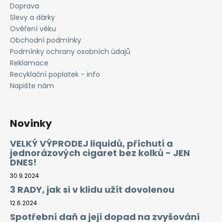
č
Doprava
u
Slevy a dárky
j
Ověření věku
e
Obchodní podmínky
m
Podmínky ochrany osobních údajů
e
Reklamace
Recyklační poplatek - info
LIQUID
Napište nám
LIQUA
AMERICAN
BLEND
10ML-
Novinky
6MG
(AMERICKÝ
VELKÝ VÝPRODEJ liquidů, příchutí a
MÍCHANÝ
jednorázových cigaret bez kolků - JEN
TABÁK)
DNES!
198
Kč
30.9.2024
3 RADY, jak si v klidu užít dovolenou
12.6.2024
Spotřební daň a její dopad na zvyšování