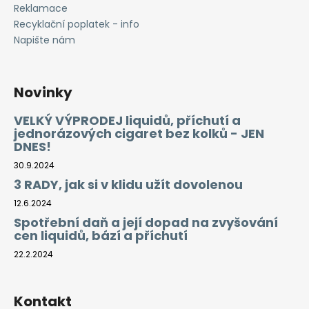
Reklamace
Recyklační poplatek - info
Napište nám
Novinky
VELKÝ VÝPRODEJ liquidů, příchutí a
jednorázových cigaret bez kolků - JEN
DNES!
30.9.2024
3 RADY, jak si v klidu užít dovolenou
12.6.2024
Spotřební daň a její dopad na zvyšování
cen liquidů, bází a příchutí
22.2.2024
Kontakt