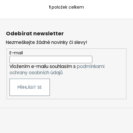
č
u
1
položek celkem
O
j
v
e
Z
l
m
á
á
e
Odebírat newsletter
d
p
a
Nezmeškejte žádné novinky či slevy!
a
c
RITCHY
t
E-mail
í
DUO
í
POD
p
ELEKTRONICKÁ
Vložením e-mailu souhlasím s
podmínkami
r
CIGARETA
ochrany osobních údajů
v
1000MAH
k
BLUE
PŘIHLÁSIT SE
y
398
v
Kč
ý
p
i
s
u