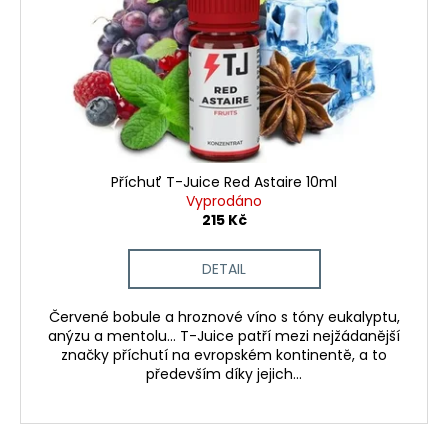
d
r
a
u
o
j
k
d
í
t
u
t
ů
k
?
t
ů
Příchuť T-Juice Red Astaire 10ml
Vyprodáno
215 Kč
HLEDAT
DETAIL
D
Červené bobule a hroznové víno s tóny eukalyptu,
anýzu a mentolu... T-Juice patří mezi nejžádanější
o
značky příchutí na evropském kontinentě, a to
p
především díky jejich...
o
r
u