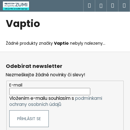
K
Přejít
Hledat
Náku
M
Přihlášen
na
o
obsah
Zpět
Zpět
košík
š
Vaptio
í
C
k
o
Žádné produkty značky
Vaptio
nebyly nalezeny...
p
o
Z
t
á
Odebírat newsletter
ř
p
Nezmeškejte žádné novinky či slevy!
e
a
b
t
E-mail
u
í
j
Vložením e-mailu souhlasím s
podmínkami
ochrany osobních údajů
e
t
PŘIHLÁSIT SE
e
n