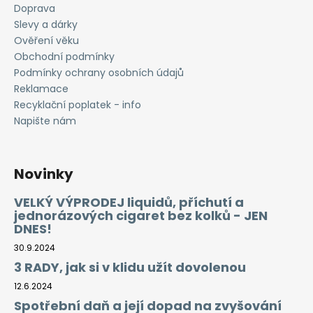
č
Doprava
u
Slevy a dárky
j
Ověření věku
e
Obchodní podmínky
m
Podmínky ochrany osobních údajů
e
Reklamace
Recyklační poplatek - info
LIQUID
Napište nám
LIQUA
AMERICAN
BLEND
10ML-
Novinky
6MG
(AMERICKÝ
VELKÝ VÝPRODEJ liquidů, příchutí a
MÍCHANÝ
jednorázových cigaret bez kolků - JEN
TABÁK)
DNES!
198
Kč
30.9.2024
3 RADY, jak si v klidu užít dovolenou
12.6.2024
Spotřební daň a její dopad na zvyšování