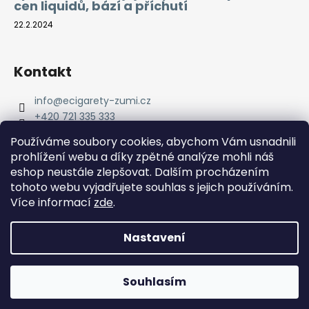
cen liquidů, bází a příchutí
22.2.2024
Kontakt
info
@
ecigarety-zumi.cz
+420 721 335 333
Facebook eCigarety ZUMI
Používáme soubory cookies, abychom Vám usnadnili
prohlížení webu a díky zpětné analýze mohli náš
eshop neustále zlepšovat. Dalším procházením
tohoto webu vyjadřujete souhlas s jejich používáním.
Více informací
zde
.
Nastavení
Vytvořil Shoptet
Copyright 2026
eCigarety ZUMI
. Všechna práva
Doprava ZDARMA od 2000 Kč! Dárek k objednávce od 2500
Souhlasím
vyhrazena.
Kč!