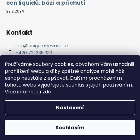
cen liquidů, bází a příchutí
22.2.2024
Kontakt
info
@
ecigarety-zumi.cz
+420 721 335 333
Facebook eCigarety ZUMI
Používáme soubory cookies, abychom Vám usnadnili
prohlížení webu a díky zpětné analýze mohli náš
eshop neustále zlepšovat. Dalším procházením
tohoto webu vyjadřujete souhlas s jejich používáním.
Více informací
zde
.
Nastavení
Vytvořil Shoptet
Copyright 2026
eCigarety ZUMI
. Všechna práva
Doprava ZDARMA od 2000 Kč! Dárek k objednávce od 2500
Souhlasím
vyhrazena.
Kč!