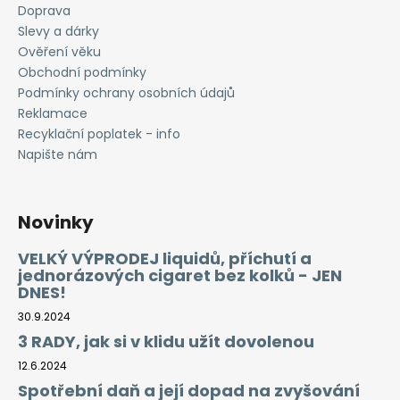
č
Doprava
u
Slevy a dárky
j
Ověření věku
e
Obchodní podmínky
m
Podmínky ochrany osobních údajů
e
Reklamace
Recyklační poplatek - info
LIQUID
Napište nám
LIQUA
AMERICAN
BLEND
10ML-
Novinky
6MG
(AMERICKÝ
VELKÝ VÝPRODEJ liquidů, příchutí a
MÍCHANÝ
jednorázových cigaret bez kolků - JEN
TABÁK)
DNES!
198
Kč
30.9.2024
3 RADY, jak si v klidu užít dovolenou
12.6.2024
Spotřební daň a její dopad na zvyšování