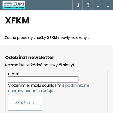
K
Přejít
Hledat
Náku
M
Přihlášen
na
o
obsah
Zpět
Zpět
košík
š
XFKM
í
C
k
o
Žádné produkty značky
XFKM
nebyly nalezeny...
p
o
Z
t
á
Odebírat newsletter
ř
p
Nezmeškejte žádné novinky či slevy!
e
a
b
t
E-mail
u
í
j
Vložením e-mailu souhlasím s
podmínkami
ochrany osobních údajů
e
t
PŘIHLÁSIT SE
e
n