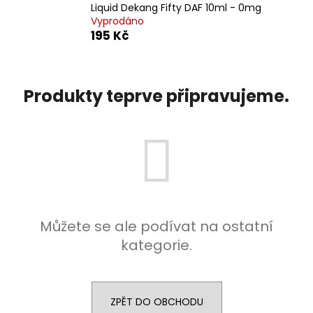
Liquid Dekang Fifty DAF 10ml - 0mg
a
Vyprodáno
j
195 Kč
í
t
?
Produkty teprve připravujeme.
HLEDAT
D
Můžete se ale podívat na ostatní
o
kategorie.
p
o
r
u
ZPĚT DO OBCHODU