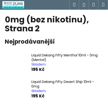
K
Přejít
Hledat
Náku
M
Přihlášen
na
o
obsah
Zpět
Zpět
košík
š
0mg (bez nikotinu)
,
í
C
Strana 2
k
o
p
Nejprodávanější
o
t
Liquid Dekang Fifty Menthol 10ml - 0mg
ř
(Mentol)
e
Skladem
b
195 Kč
u
j
Liquid Dekang Fifty Desert Ship 10ml -
0mg
e
Skladem
t
195 Kč
e
n