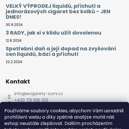
VELKÝ VÝPRODEJ liquidů, příchutí a
jednorázových cigaret bez kolků - JEN
DNES!
30.9.2024
3 RADY, jak si v klidu užít dovolenou
12.6.2024
Spotřební daň a její dopad na zvyšování
cen liquidů, bází a příchutí
22.2.2024
Kontakt
info
@
ecigarety-zumi.cz
+420 721 335 333
Facebook eCigarety ZUMI
Používáme soubory cookies, abychom Vám usnadnili
prohlížení webu a díky zpětné analýze mohli náš
eshop neustále zlepšovat. Dalším procházením