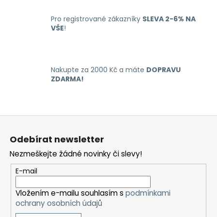
a
c
Pro registrované zákazníky
SLEVA 2-6% NA
í
VŠE
!
p
r
v
k
Nakupte za 2000 Kč a máte
DOPRAVU
y
ZDARMA!
v
ý
p
Z
i
á
s
Odebírat newsletter
u
p
Nezmeškejte žádné novinky či slevy!
a
t
E-mail
í
Vložením e-mailu souhlasím s
podmínkami
ochrany osobních údajů