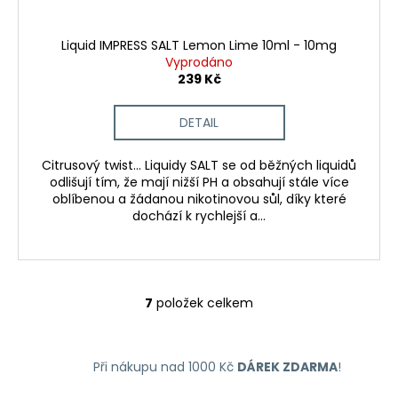
Liquid IMPRESS SALT Lemon Lime 10ml - 10mg
Vyprodáno
239 Kč
DETAIL
Citrusový twist... Liquidy SALT se od běžných liquidů
odlišují tím, že mají nižší PH a obsahují stále více
oblíbenou a žádanou nikotinovou sůl, díky které
dochází k rychlejší a...
7
položek celkem
O
v
l
Při nákupu nad 1000 Kč
DÁREK ZDARMA
!
á
d