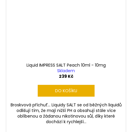
Liquid IMPRESS SALT Peach 10ml - 10mg
Skladem
239 Kč
DO KOŠÍKU
Broskvová příchuť... Liquidy SALT se od běžných liquidů
odlišují tím, že mají nižší PH a obsahují stále více
oblíbenou a žádanou nikotinovou sůl, díky které
dochází k rychlejší...