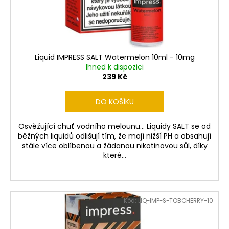
č
d
u
u
j
k
e
t
m
ů
e
Liquid IMPRESS SALT Watermelon 10ml - 10mg
Ihned k dispozici
239 Kč
LIO
NANO
DO KOŠÍKU
PRO
ELEKTRONICKÁ
CIGARETA
Osvěžující chuť vodního melounu... Liquidy SALT se od
PASSION
běžných liquidů odlišují tím, že mají nižší PH a obsahují
FRUIT
stále více oblíbenou a žádanou nikotinovou sůl, díky
16MG
které...
169
Kč
Kód:
LIQ-IMP-S-TOBCHERRY-10