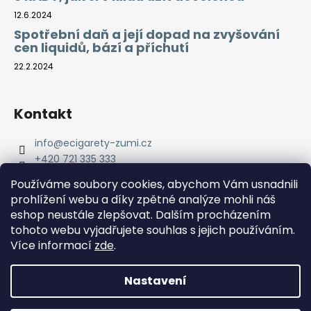
12.6.2024
Spotřební daň a její dopad na zvyšování
cen liquidů, bází a příchutí
22.2.2024
Kontakt
info
@
ecigarety-zumi.cz
+420 721 335 333
Facebook eCigarety ZUMI
Používáme soubory cookies, abychom Vám usnadnili
prohlížení webu a díky zpětné analýze mohli náš
eshop neustále zlepšovat. Dalším procházením
tohoto webu vyjadřujete souhlas s jejich používáním.
Více informací
zde
.
Nastavení
Vytvořil Shoptet