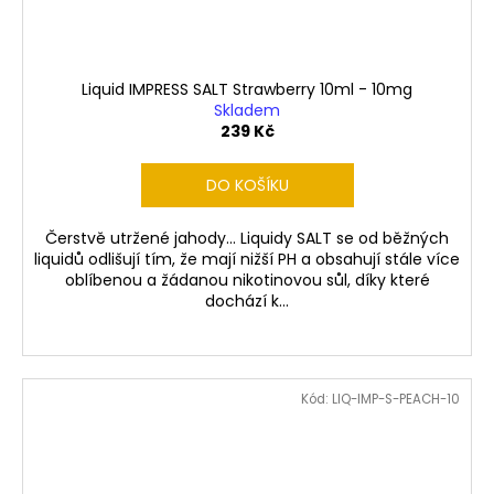
Liquid IMPRESS SALT Strawberry 10ml - 10mg
Skladem
239 Kč
DO KOŠÍKU
Čerstvě utržené jahody... Liquidy SALT se od běžných
liquidů odlišují tím, že mají nižší PH a obsahují stále více
oblíbenou a žádanou nikotinovou sůl, díky které
dochází k...
Kód:
LIQ-IMP-S-PEACH-10