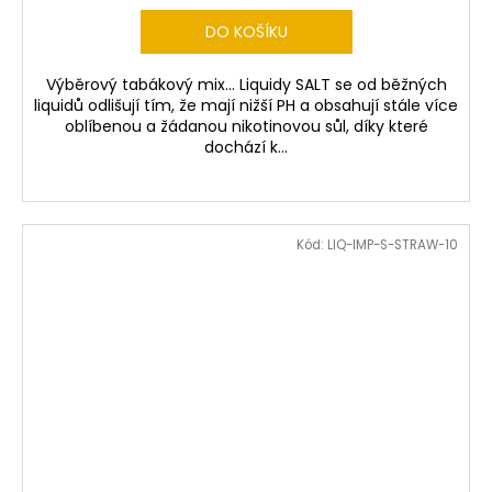
DO KOŠÍKU
Výběrový tabákový mix... Liquidy SALT se od běžných
liquidů odlišují tím, že mají nižší PH a obsahují stále více
oblíbenou a žádanou nikotinovou sůl, díky které
dochází k...
Kód:
LIQ-IMP-S-STRAW-10