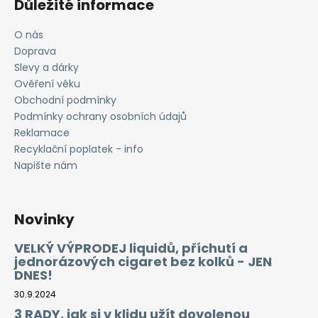
Důležité informace
O nás
Doprava
Slevy a dárky
Ověření věku
Obchodní podmínky
Podmínky ochrany osobních údajů
Reklamace
Recyklační poplatek - info
Napište nám
Novinky
VELKÝ VÝPRODEJ liquidů, příchutí a
jednorázových cigaret bez kolků - JEN
DNES!
30.9.2024
3 RADY, jak si v klidu užít dovolenou