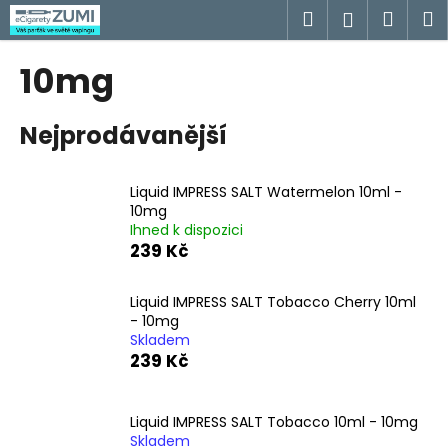
K
Přejít
Hledat
Náku
M
Přihlášen
na
o
obsah
Zpět
Zpět
košík
š
10mg
í
C
k
Nejprodávanější
o
p
o
Liquid IMPRESS SALT Watermelon 10ml -
t
10mg
Ihned k dispozici
ř
239 Kč
e
b
Liquid IMPRESS SALT Tobacco Cherry 10ml
u
- 10mg
j
Skladem
239 Kč
e
t
e
Liquid IMPRESS SALT Tobacco 10ml - 10mg
n
Skladem