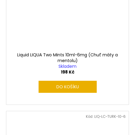
Liquid LIQUA Two Mints 10ml-6mg (Chuť máty a
mentolu)
Skladem
198 Kč
DO KOŠÍKU
Kód:
LIQ-LC-TURK-10-6