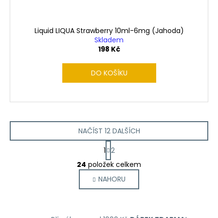
Liquid LIQUA Strawberry 10ml-6mg (Jahoda)
Skladem
198 Kč
DO KOŠÍKU
NAČÍST 12 DALŠÍCH
S
1
2
t
O
r
24
položek celkem
v
á
NAHORU
l
n
k
á
o
d
v
a