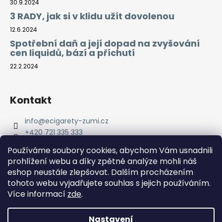
30.9.2024
3 RADY, jak si v klidu užít dovolenou
12.6.2024
Spotřební daň a její dopad na zvyšování
cen liquidů, bází a příchutí
22.2.2024
Kontakt
info
@
ecigarety-zumi.cz
+420 721 335 333
Facebook eCigarety ZUMI
Používáme soubory cookies, abychom Vám usnadnili
prohlížení webu a díky zpětné analýze mohli náš
eshop neustále zlepšovat. Dalším procházením
tohoto webu vyjadřujete souhlas s jejich používáním.
Více informací
zde
.
Nastavení