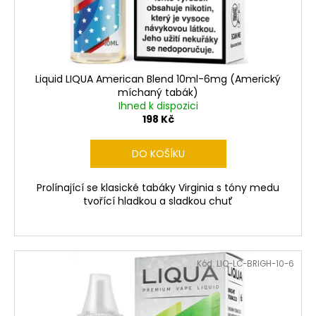
č
d
u
u
j
k
e
t
m
ů
e
Liquid LIQUA American Blend 10ml-6mg (Americký
míchaný tabák)
Ihned k dispozici
198 Kč
LIQUID
DEKANG
MENTHOL
DO KOŠÍKU
10ML
-
6MG
Prolínající se klasické tabáky Virginia s tóny medu
(MENTOL)
tvořící hladkou a sladkou chuť
195
Kč
Kód:
LIQ-LC-BRIGH-10-6