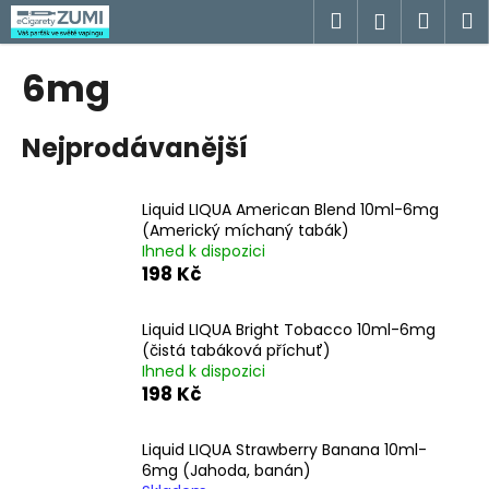
K
Přejít
Hledat
Náku
M
Přihlášen
na
o
obsah
Zpět
Zpět
košík
š
6mg
í
C
k
Nejprodávanější
o
p
o
Liquid LIQUA American Blend 10ml-6mg
t
(Americký míchaný tabák)
Ihned k dispozici
ř
198 Kč
e
b
Liquid LIQUA Bright Tobacco 10ml-6mg
u
(čistá tabáková příchuť)
j
Ihned k dispozici
198 Kč
e
t
Liquid LIQUA Strawberry Banana 10ml-
e
6mg (Jahoda, banán)
n