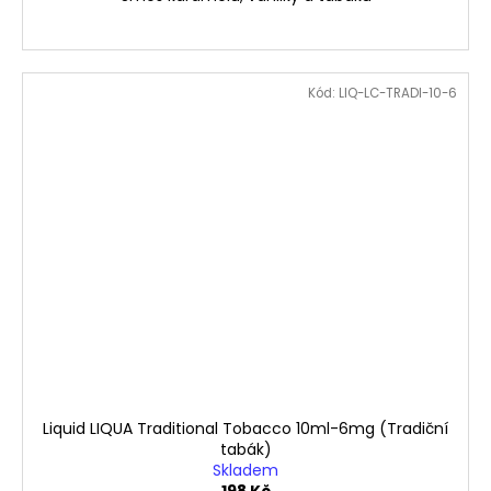
Kód:
LIQ-LC-TRADI-10-6
Liquid LIQUA Traditional Tobacco 10ml-6mg (Tradiční
tabák)
Skladem
198 Kč