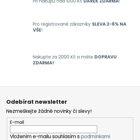
á
Při nákupu nad 1000 Kč
DÁREK ZDARMA
!
c
n
í
í
p
r
Pro registrované zákazníky
SLEVA 2-6% NA
VŠE
!
v
k
y
v
Nakupte za 2000 Kč a máte
DOPRAVU
ý
ZDARMA!
p
i
s
u
Z
á
Odebírat newsletter
p
Nezmeškejte žádné novinky či slevy!
a
t
E-mail
í
Vložením e-mailu souhlasím s
podmínkami