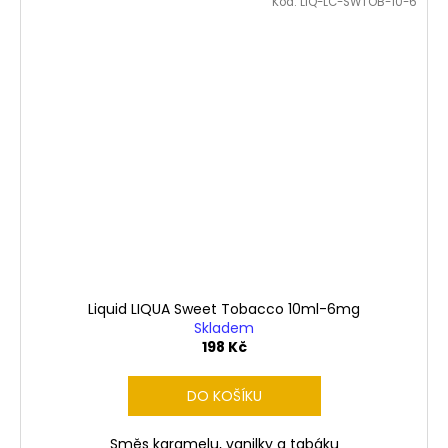
Kód:
LIQ-LC-SWTOB-10-6
Liquid LIQUA Sweet Tobacco 10ml-6mg
Skladem
198 Kč
DO KOŠÍKU
Směs karamelu, vanilky a tabáku