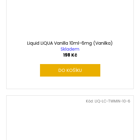
Liquid LIQUA Vanilla 10ml-6mg (Vanilka)
Skladem
198 Kč
DO KOŠÍKU
Kód:
LIQ-LC-TWMIN-10-6