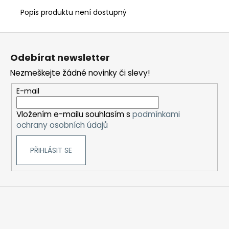
Popis produktu není dostupný
Z
á
Odebírat newsletter
p
Nezmeškejte žádné novinky či slevy!
a
t
E-mail
í
Vložením e-mailu souhlasím s
podmínkami
ochrany osobních údajů
PŘIHLÁSIT SE