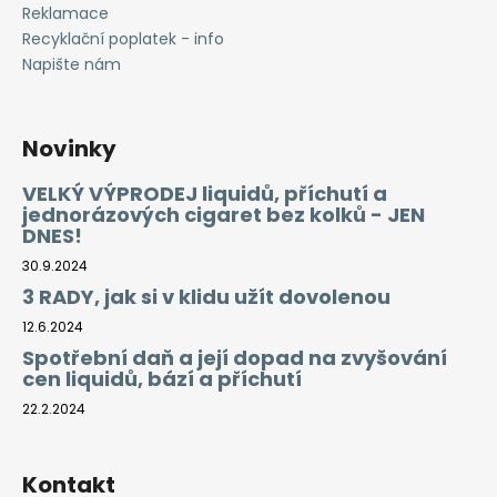
Reklamace
Recyklační poplatek - info
Napište nám
Novinky
VELKÝ VÝPRODEJ liquidů, příchutí a
jednorázových cigaret bez kolků - JEN
DNES!
30.9.2024
3 RADY, jak si v klidu užít dovolenou
12.6.2024
Spotřební daň a její dopad na zvyšování
cen liquidů, bází a příchutí
22.2.2024
Kontakt