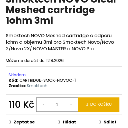
je
a
Meshed cartridge
0,0
z
j
1ohm 3ml
5
í
hvězdiček.
t
Smoktech NOVO Meshed cartridge o odporu
?
1ohm a objemu 3ml pro Smoktech Novo/Novo
2/Novo 2X/ NOVO MASTER a NOVO Pro.
Můžeme doručit do:
12.8.2026
HLEDAT
Skladem
Kód:
CARTRIDGE-SMOK-NOVOC-1
Značka:
Smoktech
D
o
110 Kč
p
DO KOŠÍKU
o
Měrná
r
cena:
u
Zeptat se
Hlídat
Sdílet