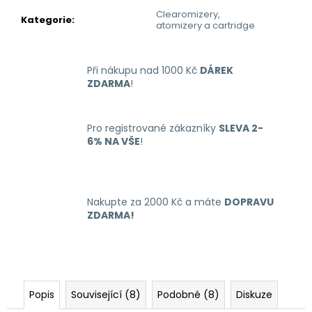
č
Clearomizery,
u
Kategorie
:
atomizery a cartridge
j
e
m
Při nákupu nad 1000 Kč
DÁREK
e
ZDARMA
!
RITCHY
Pro registrované zákazníky
SLEVA 2-
DUO
6% NA VŠE
!
POD
ELEKTRONICKÁ
CIGARETA
1000MAH
BLUE
Nakupte za 2000 Kč a máte
DOPRAVU
398
ZDARMA!
Kč
Popis
Související (8)
Podobné (8)
Diskuze