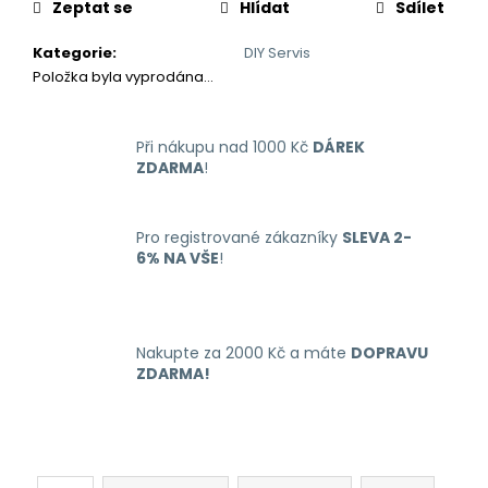
č
Zeptat se
Hlídat
Sdílet
u
j
Kategorie
:
DIY Servis
e
Položka byla vyprodána…
m
e
Při nákupu nad 1000 Kč
DÁREK
ZDARMA
!
LIQUID
ARAMAX
MAX
Pro registrované zákazníky
SLEVA 2-
STRAWBERRY
6% NA VŠE
!
10ML-
12MG
168
Kč
Nakupte za 2000 Kč a máte
DOPRAVU
ZDARMA!