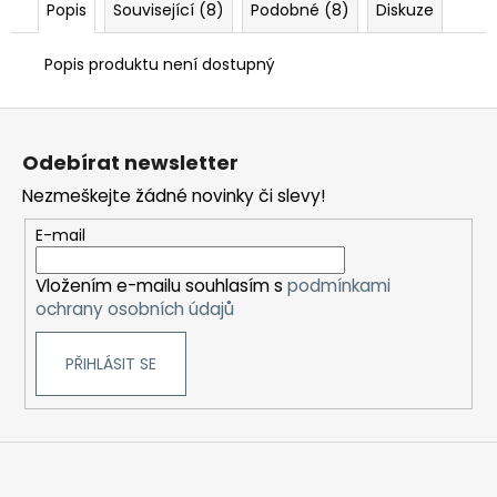
Popis
Související (8)
Podobné (8)
Diskuze
Popis produktu není dostupný
Z
á
Odebírat newsletter
p
Nezmeškejte žádné novinky či slevy!
a
t
E-mail
í
Vložením e-mailu souhlasím s
podmínkami
ochrany osobních údajů
PŘIHLÁSIT SE