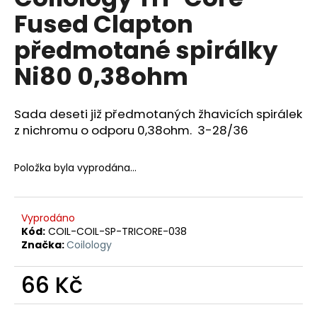
je
a
Fused Clapton
0,0
z
j
předmotané spirálky
5
í
hvězdiček.
Ni80 0,38ohm
t
?
Sada deseti již předmotaných žhavicích spirálek
z nichromu o odporu 0,38ohm. 3-28/36
HLEDAT
Položka byla vyprodána…
Vyprodáno
D
Kód:
COIL-COIL-SP-TRICORE-038
o
Značka:
Coilology
p
o
66 Kč
r
u
Měrná
cena: