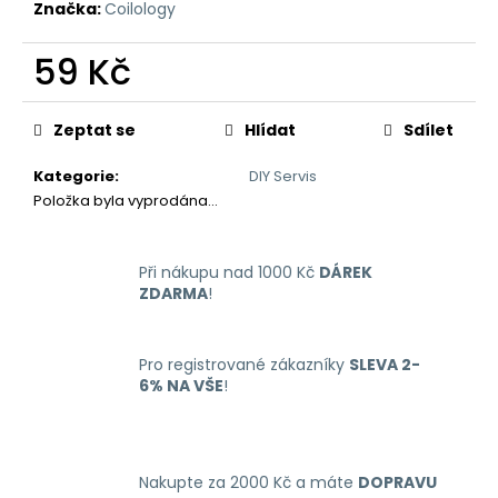
č
Značka:
Coilology
u
j
59 Kč
e
m
Měrná
cena:
e
Zeptat se
Hlídat
Sdílet
Kategorie
:
DIY Servis
OXVA
Položka byla vyprodána…
XLIM
GO
ELEKTRONICKÁ
CIGARETA
Při nákupu nad 1000 Kč
DÁREK
1000MAH
ZDARMA
!
BLACK
235
Kč
Pro registrované zákazníky
SLEVA 2-
Původně:
6% NA VŠE
!
399
Kč
Nakupte za 2000 Kč a máte
DOPRAVU