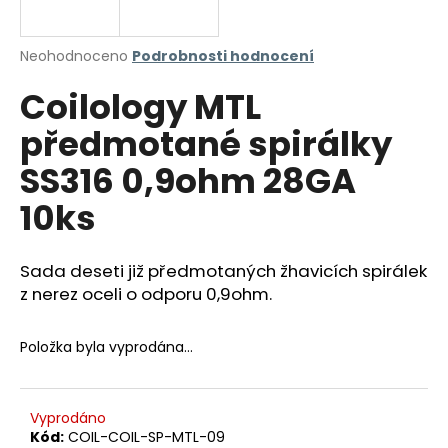
a
j
Průměrné
Neohodnoceno
Podrobnosti hodnocení
í
hodnocení
Coilology MTL
produktu
t
je
?
předmotané spirálky
0,0
z
SS316 0,9ohm 28GA
5
hvězdiček.
10ks
HLEDAT
Sada deseti již předmotaných žhavicích spirálek
z nerez oceli o odporu 0,9ohm.
D
o
Položka byla vyprodána…
p
o
r
Vyprodáno
u
Kód:
COIL-COIL-SP-MTL-09