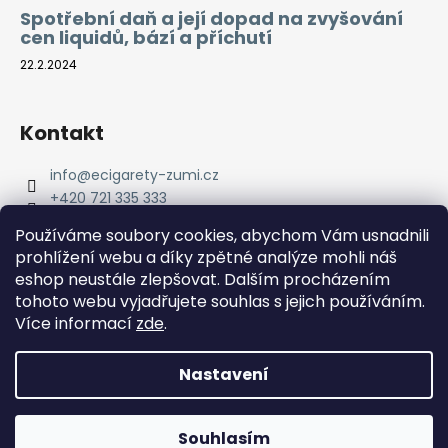
Spotřební daň a její dopad na zvyšování
cen liquidů, bází a příchutí
22.2.2024
Kontakt
info
@
ecigarety-zumi.cz
+420 721 335 333
Facebook eCigarety ZUMI
Používáme soubory cookies, abychom Vám usnadnili
prohlížení webu a díky zpětné analýze mohli náš
eshop neustále zlepšovat. Dalším procházením
tohoto webu vyjadřujete souhlas s jejich používáním.
Více informací
zde
.
Nastavení
Vytvořil Shoptet
Copyright 2026
eCigarety ZUMI
. Všechna práva
Doprava ZDARMA od 2000 Kč! Dárek k objednávce od 2500
Souhlasím
vyhrazena.