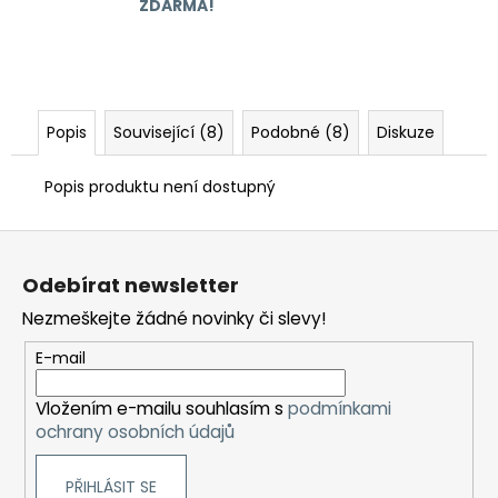
ZDARMA!
Popis
Související (8)
Podobné (8)
Diskuze
Popis produktu není dostupný
Z
á
Odebírat newsletter
p
Nezmeškejte žádné novinky či slevy!
a
t
E-mail
í
Vložením e-mailu souhlasím s
podmínkami
ochrany osobních údajů
PŘIHLÁSIT SE