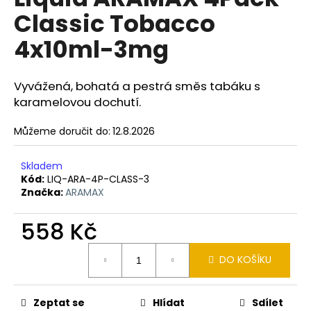
je
a
Classic Tobacco
0,0
z
j
4x10ml-3mg
5
í
hvězdiček.
t
Vyvážená, bohatá a pestrá směs tabáku s
?
karamelovou dochutí.
Můžeme doručit do:
12.8.2026
HLEDAT
Skladem
Kód:
LIQ-ARA-4P-CLASS-3
Značka:
ARAMAX
D
558 Kč
o
Měrná
p
DO KOŠÍKU
cena:
o
r
u
Zeptat se
Hlídat
Sdílet