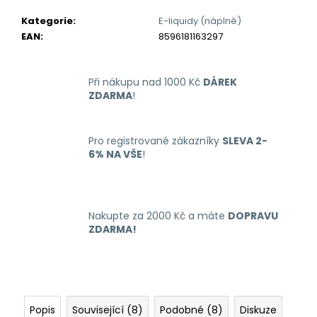
č
u
Kategorie
:
E-liquidy (náplně)
j
EAN
:
8596181163297
e
m
e
Při nákupu nad 1000 Kč
DÁREK
ZDARMA
!
LIO
NANO
Pro registrované zákazníky
SLEVA 2-
PRO
6% NA VŠE
!
ELEKTRONICKÁ
CIGARETA
PASSION
FRUIT
16MG
Nakupte za 2000 Kč a máte
DOPRAVU
169
ZDARMA!
Kč
Popis
Související (8)
Podobné (8)
Diskuze