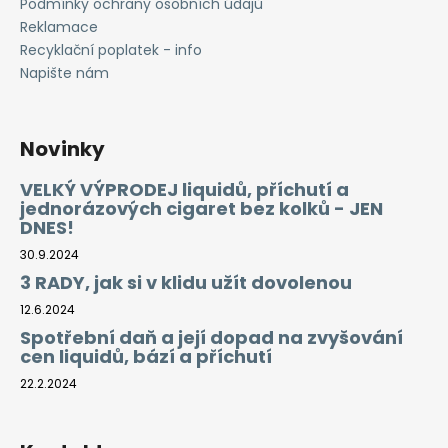
Podmínky ochrany osobních údajů
Reklamace
Recyklační poplatek - info
Napište nám
Novinky
VELKÝ VÝPRODEJ liquidů, příchutí a
jednorázových cigaret bez kolků - JEN
DNES!
30.9.2024
3 RADY, jak si v klidu užít dovolenou
12.6.2024
Spotřební daň a její dopad na zvyšování
cen liquidů, bází a příchutí
22.2.2024