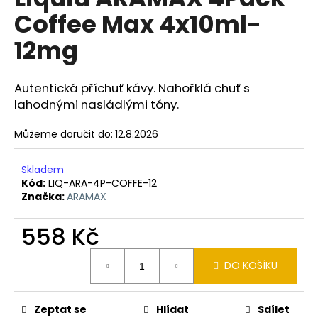
je
a
Coffee Max 4x10ml-
0,0
z
j
12mg
5
í
hvězdiček.
t
Autentická příchuť kávy. Nahořklá chuť s
?
lahodnými nasládlými tóny.
Můžeme doručit do:
12.8.2026
HLEDAT
Skladem
Kód:
LIQ-ARA-4P-COFFE-12
Značka:
ARAMAX
D
558 Kč
o
Měrná
p
DO KOŠÍKU
cena:
o
r
u
Zeptat se
Hlídat
Sdílet