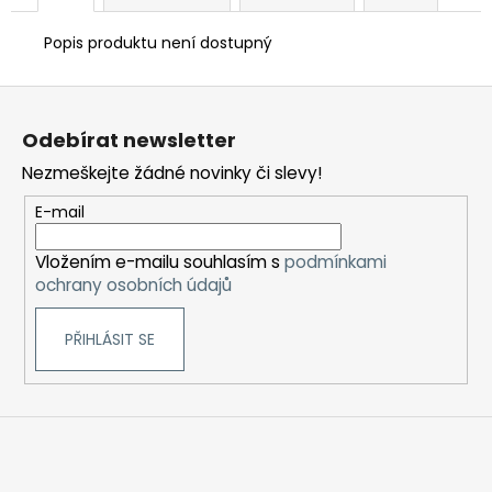
Popis produktu není dostupný
Z
á
Odebírat newsletter
p
Nezmeškejte žádné novinky či slevy!
a
t
E-mail
í
Vložením e-mailu souhlasím s
podmínkami
ochrany osobních údajů
PŘIHLÁSIT SE