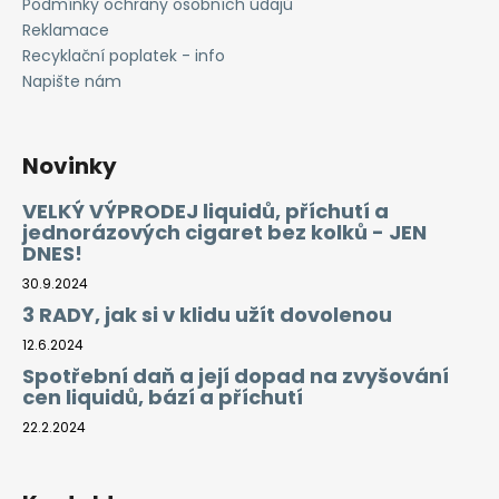
Podmínky ochrany osobních údajů
Reklamace
Recyklační poplatek - info
Napište nám
Novinky
VELKÝ VÝPRODEJ liquidů, příchutí a
jednorázových cigaret bez kolků - JEN
DNES!
30.9.2024
3 RADY, jak si v klidu užít dovolenou
12.6.2024
Spotřební daň a její dopad na zvyšování
cen liquidů, bází a příchutí
22.2.2024