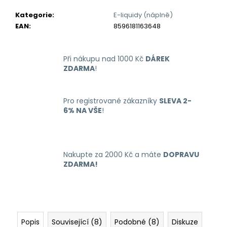
č
u
Kategorie
:
E-liquidy (náplně)
j
EAN
:
8596181163648
e
m
e
Při nákupu nad 1000 Kč
DÁREK
ZDARMA
!
OXVA
XLIM
Pro registrované zákazníky
SLEVA 2-
GO
6% NA VŠE
!
ELEKTRONICKÁ
CIGARETA
1000MAH
BLACK
235
Nakupte za 2000 Kč a máte
DOPRAVU
Kč
ZDARMA!
Původně:
399
Kč
Popis
Související (8)
Podobné (8)
Diskuze