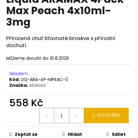
je
a
Max Peach 4x10ml-
0,0
z
j
3mg
5
í
hvězdiček.
t
Přirozená chuť šťavnaté broskve s přírodní
?
dochutí.
Můžeme doručit do:
10.8.2026
HLEDAT
Skladem
Kód:
LIQ-ARA-4P-MPEAC-3
Značka:
ARAMAX
D
558 Kč
o
Měrná
p
DO KOŠÍKU
cena:
o
r
u
Zeptat se
Hlídat
Sdílet