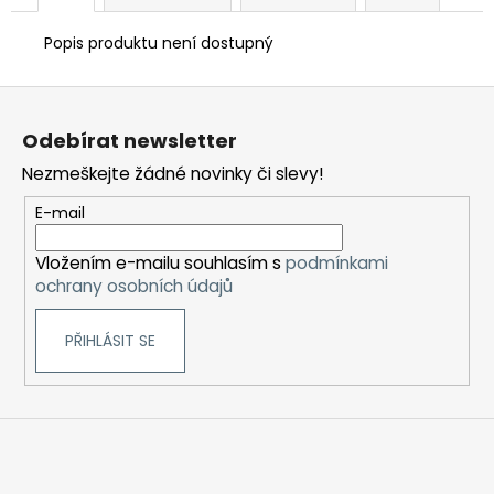
Popis produktu není dostupný
Z
á
Odebírat newsletter
p
Nezmeškejte žádné novinky či slevy!
a
t
E-mail
í
Vložením e-mailu souhlasím s
podmínkami
ochrany osobních údajů
PŘIHLÁSIT SE