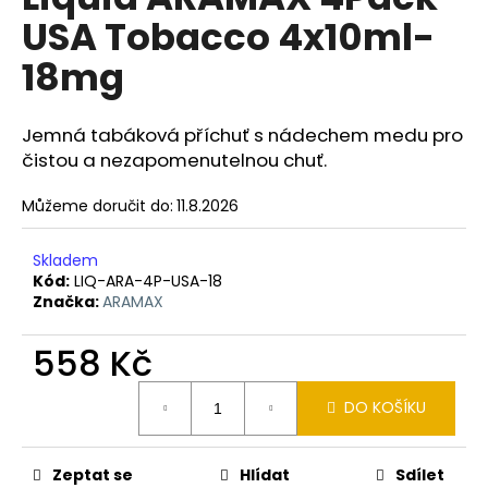
je
a
USA Tobacco 4x10ml-
0,0
z
j
18mg
5
í
hvězdiček.
t
Jemná tabáková příchuť s nádechem medu pro
?
čistou a nezapomenutelnou chuť.
Můžeme doručit do:
11.8.2026
HLEDAT
Skladem
Kód:
LIQ-ARA-4P-USA-18
Značka:
ARAMAX
D
558 Kč
o
Měrná
p
DO KOŠÍKU
cena:
o
r
u
Zeptat se
Hlídat
Sdílet