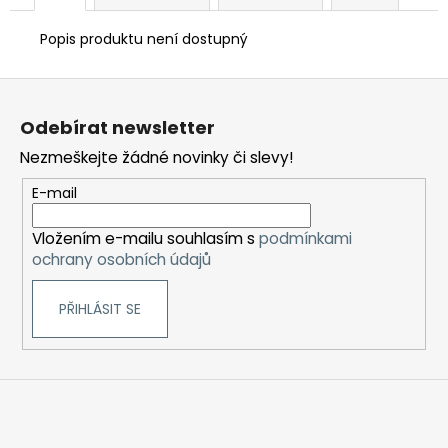
Popis produktu není dostupný
Z
á
Odebírat newsletter
p
Nezmeškejte žádné novinky či slevy!
a
t
E-mail
í
Vložením e-mailu souhlasím s
podmínkami
ochrany osobních údajů
PŘIHLÁSIT SE