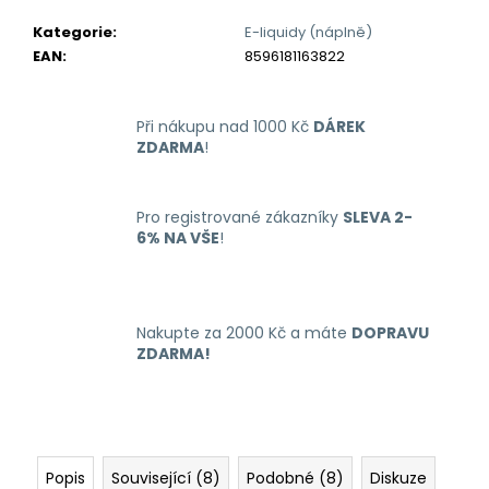
č
u
Kategorie
:
E-liquidy (náplně)
j
EAN
:
8596181163822
e
m
e
Při nákupu nad 1000 Kč
DÁREK
ZDARMA
!
LIQUID
ARAMAX
Pro registrované zákazníky
SLEVA 2-
4PACK
6% NA VŠE
!
CIGAR
TOBACCO
4X10ML-
18MG
558
Nakupte za 2000 Kč a máte
DOPRAVU
Kč
ZDARMA!
Popis
Související (8)
Podobné (8)
Diskuze