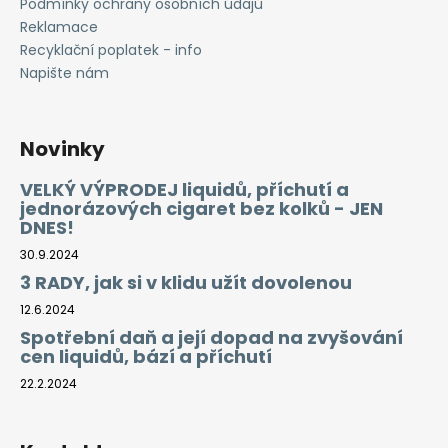
Podmínky ochrany osobních údajů
Reklamace
Recyklační poplatek - info
Napište nám
Novinky
VELKÝ VÝPRODEJ liquidů, příchutí a
jednorázových cigaret bez kolků - JEN
DNES!
30.9.2024
3 RADY, jak si v klidu užít dovolenou
12.6.2024
Spotřební daň a její dopad na zvyšování
cen liquidů, bází a příchutí
22.2.2024