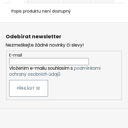
Popis produktu není dostupný
Z
á
Odebírat newsletter
p
Nezmeškejte žádné novinky či slevy!
a
t
E-mail
í
Vložením e-mailu souhlasím s
podmínkami
ochrany osobních údajů
PŘIHLÁSIT SE