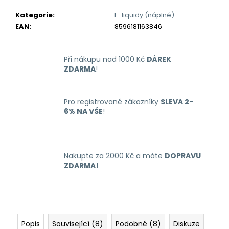
č
u
Kategorie
:
E-liquidy (náplně)
j
EAN
:
8596181163846
e
m
e
Při nákupu nad 1000 Kč
DÁREK
ZDARMA
!
LIQUID
LIQUA
Pro registrované zákazníky
SLEVA 2-
AMERICAN
6% NA VŠE
!
BLEND
10ML-
6MG
(AMERICKÝ
MÍCHANÝ
Nakupte za 2000 Kč a máte
DOPRAVU
TABÁK)
ZDARMA!
198
Kč
Popis
Související (8)
Podobné (8)
Diskuze