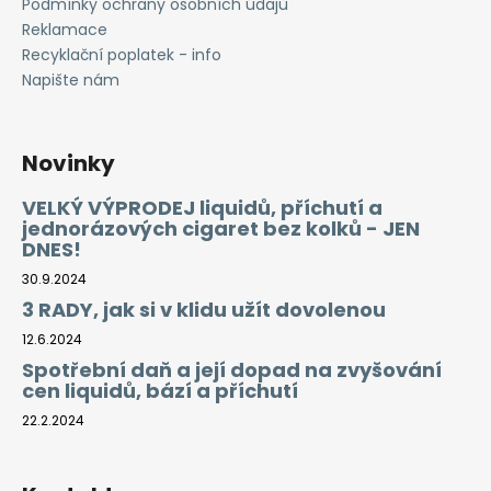
Podmínky ochrany osobních údajů
Reklamace
Recyklační poplatek - info
Napište nám
Novinky
VELKÝ VÝPRODEJ liquidů, příchutí a
jednorázových cigaret bez kolků - JEN
DNES!
30.9.2024
3 RADY, jak si v klidu užít dovolenou
12.6.2024
Spotřební daň a její dopad na zvyšování
cen liquidů, bází a příchutí
22.2.2024