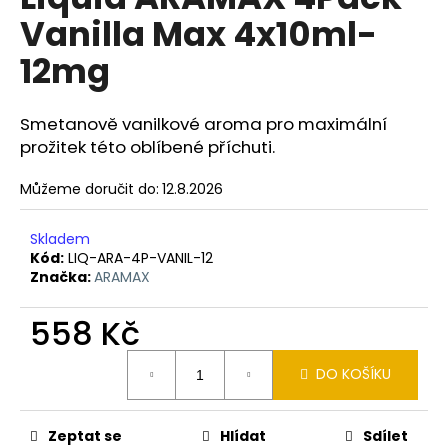
je
a
Vanilla Max 4x10ml-
0,0
z
j
12mg
5
í
hvězdiček.
t
Smetanově vanilkové aroma pro maximální
?
prožitek této oblíbené příchuti.
Můžeme doručit do:
12.8.2026
HLEDAT
Skladem
Kód:
LIQ-ARA-4P-VANIL-12
Značka:
ARAMAX
D
558 Kč
o
Měrná
p
DO KOŠÍKU
cena:
o
r
u
Zeptat se
Hlídat
Sdílet