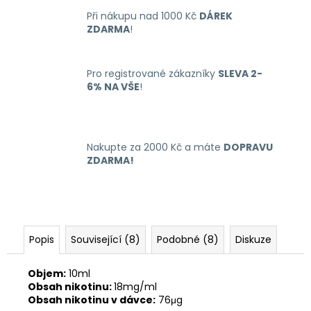
č
u
Při nákupu nad 1000 Kč
DÁREK
ZDARMA
!
j
e
m
Pro registrované zákazníky
SLEVA 2-
e
6% NA VŠE
!
LIQUID
ARAMAX
4PACK
Nakupte za 2000 Kč a máte
DOPRAVU
MAX
ZDARMA!
MENTHOL
4X10ML-
12MG
558
Kč
Popis
Související (8)
Podobné (8)
Diskuze
Objem:
10ml
Obsah nikotinu:
18mg/ml
Obsah nikotinu v dávce:
76μg