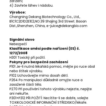
zařízení;
4) Zavřete láhev i nádobu.
Výrobce:
Changning Dekang Biotechnology Co., Ltd.,
B1C1C2D1D2E1E2,NO.39 Shajing 3rd Street. Baoan
Dist.,Shenzhen, China, e-juice@dekangbio.com
Signální slovo
Nebezpečí
Klasifikace směsi podle nařízení (ES) č.
1272/2008
H301 Toxický při požití.
Pokyny pro bezpečné zacházení
P101 Je-li nutná lékařská pomoc, mějte po ruce obal
nebo štítek výrobku.
P102 Uchovávejte mimo dosah dětí.
P264 Po manipulaci důkladně omyjte ruce a
zasažené části těla.
P270 Při používání tohoto výrobku nejezte, nepijte
ani nekuřte.
P301+P312 PŘI POŽITÍ: Necítíte-li se dobře, volejte
TOXIKOLOGICKÉ INFORMAČNÍ STŘEDISKO/lékaře.