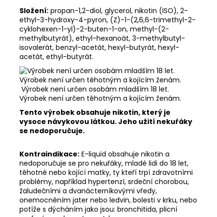
Složení:
propan-1,2-diol, glycerol, nikotin (ISO), 2-
ethyl-3-hydroxy-4-pyron, (Z)-1-(2,6,6-trimethyl-2-
cyklohexen-1-yl)-2-buten-1-on, methyl-(2-
methylbutyrát), ethyl-hexanoát, 3-methylbutyl-
isovalerát, benzyl-acetát, hexyl-butyrát, hexyl-
acetát, ethyl-butyrát.
Výrobek není určen osobám mladším 18 let.
Výrobek není určen těhotným a kojícím ženám.
Tento výrobek obsahuje nikotin, který je
vysoce návykovou látkou. Jeho užití nekuřáky
se nedoporučuje.
Kontraindikace:
E-liquid obsahuje nikotin a
nedoporučuje se pro nekuřáky, mladé lidi do 18 let,
těhotné nebo kojící matky, ty kteří trpí zdravotními
problémy, například hypertenzí, srdeční chorobou,
žaludečními a dvanácterníkovými vředy,
onemocněním jater nebo ledvin, bolesti v krku, nebo
potíže s dýcháním jako jsou: bronchitida, plicní