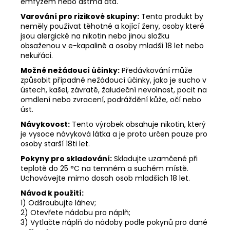
emfyzém nebo astma atd.
Varování pro rizikové skupiny:
Tento produkt by
neměly používat těhotné a kojící ženy, osoby které
jsou alergické na nikotin nebo jinou složku
obsaženou v e-kapalině a osoby mladší 18 let nebo
nekuřáci.
Možné nežádoucí účinky:
Předávkování může
způsobit případné nežádoucí účinky, jako je sucho v
ústech, kašel, závratě, žaludeční nevolnost, pocit na
omdlení nebo zvracení, podráždění kůže, očí nebo
úst.
Návykovost:
Tento výrobek obsahuje nikotin, který
je vysoce návyková látka a je proto určen pouze pro
osoby starší 18ti let.
Pokyny pro skladování:
Skladujte uzamčené při
teplotě do 25 °C na temném a suchém místě.
Uchovávejte mimo dosah osob mladších 18 let.
Návod k použití:
1) Odšroubujte láhev;
2) Otevřete nádobu pro náplň;
3) Vytlačte náplň do nádoby podle pokynů pro dané