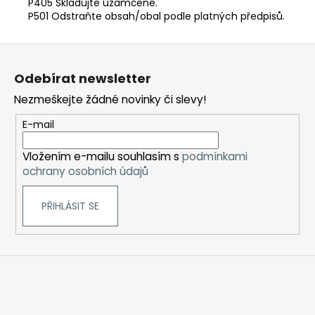
P405 Skladujte uzamčené.
P501 Odstraňte obsah/obal podle platných předpisů.
Z
á
Odebírat newsletter
p
Nezmeškejte žádné novinky či slevy!
a
t
E-mail
í
Vložením e-mailu souhlasím s
podmínkami
ochrany osobních údajů
PŘIHLÁSIT SE