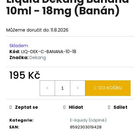
je
a
10ml - 18mg (Banán)
0,0
z
j
5
í
hvězdiček.
Můžeme doručit do:
11.8.2026
t
?
Skladem
Kód:
LIQ-DEK-C-BANANA-10-18
Značka:
Dekang
195 Kč
HLEDAT
Měrná
DO KOŠÍKU
cena:
D
o
Zeptat se
Hlídat
Sdílet
p
o
Kategorie
:
E-liquidy (náplně)
r
EAN
:
8592303019428
u