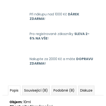
č
u
j
Při nákupu nad 1000 Kč
DÁREK
e
ZDARMA
!
m
e
Pro registrované zákazníky
SLEVA 2-
6% NA VŠE
!
OXVA
XLIM
GO
ELEKTRONICKÁ
CIGARETA
Nakupte za 2000 Kč a máte
DOPRAVU
1000MAH
ZDARMA!
BLACK
235
Kč
Původně:
399
Kč
Popis
Související (8)
Podobné (8)
Diskuze
Objem:
10ml