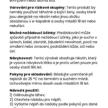
emfyzém nebo astma atd.
Varování pro rizikové skupiny:
Tento produkt by
neměly používat těhotné a kojící ženy, osoby které
jsou alergické na nikotin nebo jinou složku
obsaženou v e-kapalině a osoby mladší 18 let nebo
nekuřáci.
Možné nežádoucí účinky:
Předávkování může
způsobit případné nežádoucí účinky, jako je sucho v
ústech, kašel, závratě, žaludeční nevolnost, pocit na
omdlení nebo zvracení, podráždění kůže, očí nebo
úst.
Návykovost:
Tento výrobek obsahuje nikotin, který
je vysoce návyková látka a je proto určen pouze pro
osoby starší 18ti let.
Pokyny pro skladování:
Skladujte uzamčené při
teplotě do 25 °C na temném a suchém místě.
Uchovávejte mimo dosah osob mladších 18 let.
Návod k použití:
1) Odšroubujte láhev;
2) Otevřete nádobu pro náplň;
3) Vytlačte náplň do nádoby podle pokynů pro dané