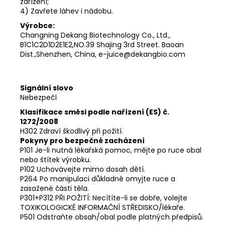
zařízení;
4) Zavřete láhev i nádobu.
Výrobce:
Changning Dekang Biotechnology Co., Ltd.,
B1C1C2D1D2E1E2,NO.39 Shajing 3rd Street. Baoan
Dist.,Shenzhen, China, e-juice@dekangbio.com
Signální slovo
Nebezpečí
Klasifikace směsi podle nařízení (ES) č.
1272/2008
H302 Zdraví škodlivý při požití.
Pokyny pro bezpečné zacházení
P101 Je-li nutná lékařská pomoc, mějte po ruce obal
nebo štítek výrobku.
P102 Uchovávejte mimo dosah dětí.
P264 Po manipulaci důkladně omyjte ruce a
zasažené části těla.
P301+P312 PŘI POŽITÍ: Necítíte-li se dobře, volejte
TOXIKOLOGICKÉ INFORMAČNÍ STŘEDISKO/lékaře.
P501 Odstraňte obsah/obal podle platných předpisů.