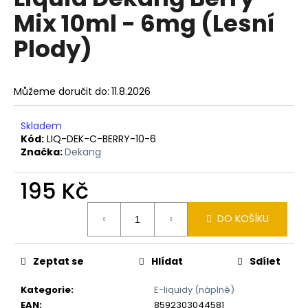
je
a
Mix 10ml - 6mg (Lesní
0,0
z
j
Plody)
5
í
hvězdiček.
t
?
Můžeme doručit do:
11.8.2026
Skladem
Kód:
LIQ-DEK-C-BERRY-10-6
Značka:
Dekang
HLEDAT
195 Kč
Měrná
D
DO KOŠÍKU
cena:
o
p
Zeptat se
Hlídat
Sdílet
o
r
Kategorie
:
E-liquidy (náplně)
u
EAN
:
8592303044581