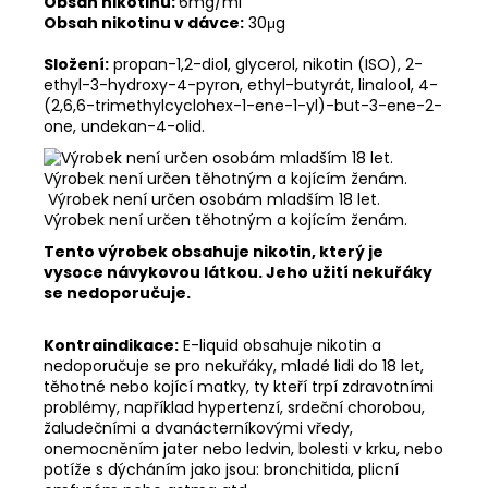
Obsah nikotinu:
6mg/ml
Obsah nikotinu v dávce:
30μg
Složení:
propan-1,2-diol, glycerol, nikotin (ISO), 2-
ethyl-3-hydroxy-4-pyron, ethyl-butyrát, linalool, 4-
(2,6,6-trimethylcyclohex-1-ene-1-yl)-but-3-ene-2-
one, undekan-4-olid.
Výrobek není určen osobám mladším 18 let.
Výrobek není určen těhotným a kojícím ženám.
Tento výrobek obsahuje nikotin, který je
vysoce návykovou látkou. Jeho užití nekuřáky
se nedoporučuje.
Kontraindikace:
E-liquid obsahuje nikotin a
nedoporučuje se pro nekuřáky, mladé lidi do 18 let,
těhotné nebo kojící matky, ty kteří trpí zdravotními
problémy, například hypertenzí, srdeční chorobou,
žaludečními a dvanácterníkovými vředy,
onemocněním jater nebo ledvin, bolesti v krku, nebo
potíže s dýcháním jako jsou: bronchitida, plicní