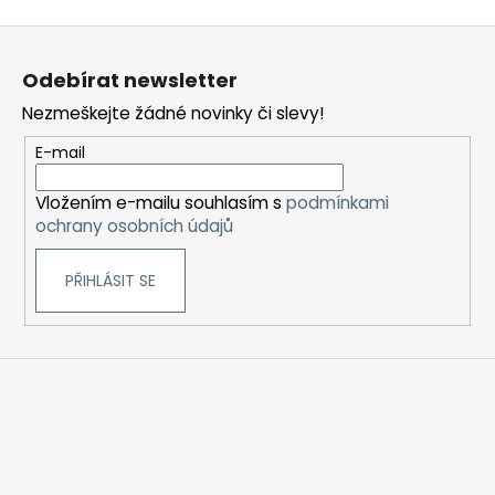
Z
á
Odebírat newsletter
p
Nezmeškejte žádné novinky či slevy!
a
t
E-mail
í
Vložením e-mailu souhlasím s
podmínkami
ochrany osobních údajů
PŘIHLÁSIT SE