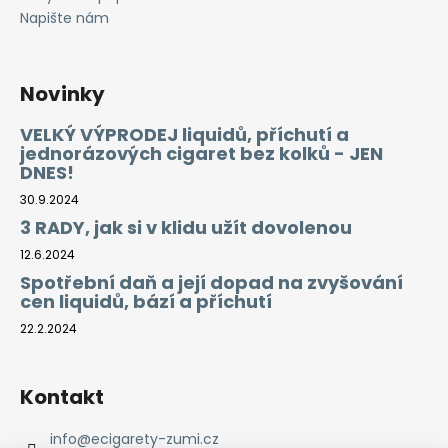
Napište nám
Novinky
VELKÝ VÝPRODEJ liquidů, příchutí a
jednorázových cigaret bez kolků - JEN
DNES!
30.9.2024
3 RADY, jak si v klidu užít dovolenou
12.6.2024
Spotřební daň a její dopad na zvyšování
cen liquidů, bází a příchutí
22.2.2024
Kontakt
info
@
ecigarety-zumi.cz