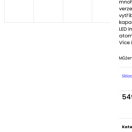
LIQUID DEKANG MENTHOL 10ML - 6MG
LIQUID LIQUA AM
mnoh
(MENTOL)
6MG (AMERICKÝ
verze
195 Kč
198 Kč
vytř
kapa
LED i
atom
Více 
Můžem
Skl
54
Měr
cena
Kate