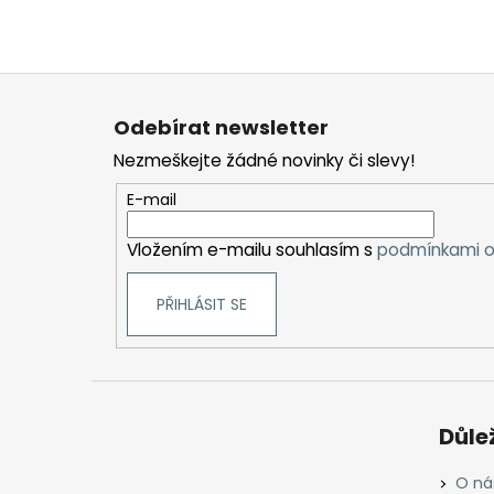
Z
á
Odebírat newsletter
p
Nezmeškejte žádné novinky či slevy!
a
t
E-mail
í
Vložením e-mailu souhlasím s
podmínkami o
PŘIHLÁSIT SE
Důle
O ná