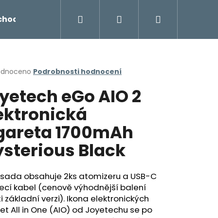
Hledat
Přihlášení
Nákupní
chodu
Novinky
Napište nám
Míchání liq
košík
rné
odnoceno
Podrobnosti hodnocení
cení
yetech eGo AIO 2
ktu
ektronická
gareta 1700mAh
ček.
sterious Black
 sada obsahuje 2ks atomizeru a USB-C
ecí kabel (cenově výhodnější balení
Následující
i základní verzi). Ikona elektronických
et All in One (AIO) od Joyetechu se po