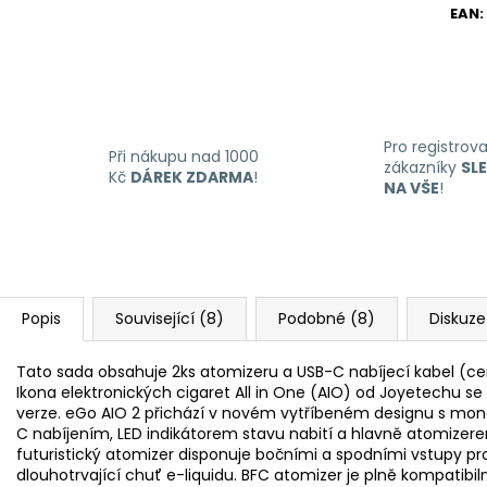
EAN
:
Pro registrov
Při nákupu nad 1000
zákazníky
SL
Kč
DÁREK ZDARMA
!
NA VŠE
!
Popis
Související (8)
Podobné (8)
Diskuze
Tato sada obsahuje 2ks atomizeru a USB-C nabíjecí kabel (ceno
Ikona elektronických cigaret All in One (AIO) od Joyetechu 
verze. eGo AIO 2 přichází v novém vytříbeném designu s mo
C nabíjením, LED indikátorem stavu nabití a hlavně atomize
futuristický atomizer disponuje bočními a spodními vstupy pro e
dlouhotrvající chuť e-liquidu. BFC atomizer je plně kompatibil