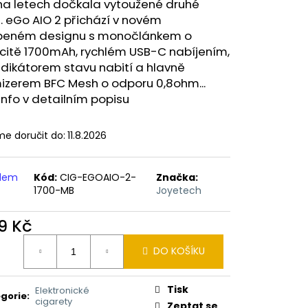
ERICAN BLEND 10ML-
a letech dočkala vytoužené druhé
 MÍCHANÝ TABÁK)
. eGo AIO 2 přichází v novém
íbeném designu s monočlánkem o
citě 1700mAh, rychlém USB-C nabíjením,
ndikátorem stavu nabití a hlavně
izerem BFC Mesh o odporu 0,8ohm...
info v detailním popisu
e doručit do:
11.8.2026
adem
Kód:
CIG-EGOAIO-2-
Značka:
1700-MB
Joyetech
9 Kč
ná
DO KOŠÍKU
:
Tisk
Elektronické
gorie
:
cigarety
Zeptat se