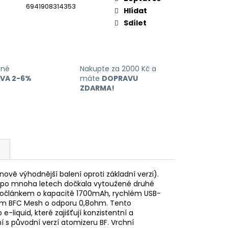
6941908314353
Hlídat
Sdílet
ané
Nakupte za 2000 Kč a
EVA 2-6%
máte
DOPRAVU
ZDARMA!
vě výhodnější balení oproti základní verzi).
se po mnoha letech dočkala vytoužené druhé
nočlánkem o kapacitě 1700mAh, rychlém USB-
rem BFC Mesh o odporu 0,8ohm. Tento
-liquid, které zajišťují konzistentní a
ní s původní verzí atomizeru BF. Vrchní