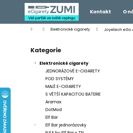
K
Přejít
na
o
Kontakt
O n
obsah
Zpět
Zpět
š
do
do
í
Domů
Elektronické cigarety
Joyetech eGo A
k
obchodu
obchodu
P
o
Kategorie
Přeskočit
s
kategorie
t
Elektronické cigarety
r
JEDNORÁZOVÉ E-CIGARETY
a
POD SYSTÉMY
n
MALÉ E-CIGARETY
n
S VĚTŠÍ KAPACITOU BATERIE
í
Aramax
p
DotMod
a
Elf Bar
n
Elf Bar jednorázovky
e
ELFA by Elf Bar s TN