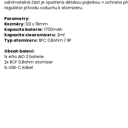
odnímatelná část je opatřena dětskou pojistkou = ochrana př
regulátor přívodu vzduchu k atomizeru.
Parametry:
Rozměry:
123 x 19mm
Kapacita baterie:
1700mAh
Kapacita clearomizeru:
2ml
Typ atomizeru:
BFC 0,8ohm / BF
Obsah balení:
1x eGo AIO 2 baterie
2x BCF 0,8ohm atomizer
1x USB-C kabel