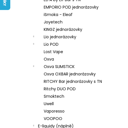
LIQUID ARAMAX 4PACK CIGAR
l
TOBACCO 4X10ML-18MG
EMPORIO POD jednorázovky
558 Kč
iSmoka - Eleaf
Joyetech
KINGZ jednorázovky
Lio jednorázovky
Lio POD
Lost Vape
Oxva
Oxva SLIMSTICK
Oxva OXBAR jednorázovky
RITCHY Bar jednorázovky s TN
Ritchy DUO POD
Smoktech
Uwell
Vaporesso
VOOPOO
E-liquidy (náplně)