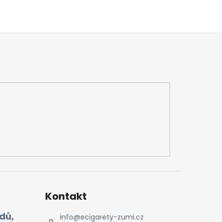
Kontakt
dů,
info
@
ecigarety-zumi.cz