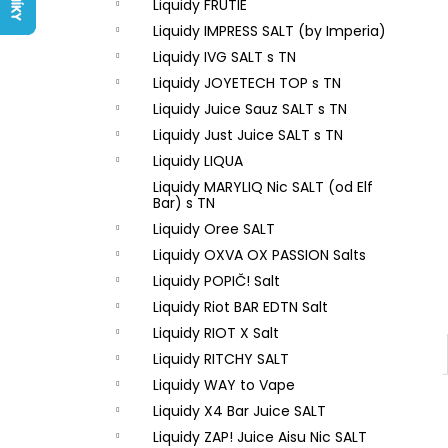
LIQUID ARAMAX 4PACK CIGAR
Liquidy FRUTIE
l
TOBACCO 4X10ML-18MG
Liquidy IMPRESS SALT (by Imperia)
558 Kč
Liquidy IVG SALT s TN
Liquidy JOYETECH TOP s TN
Liquidy Juice Sauz SALT s TN
Liquidy Just Juice SALT s TN
Liquidy LIQUA
Liquidy MARYLIQ Nic SALT (od Elf
Bar) s TN
Liquidy Oree SALT
Liquidy OXVA OX PASSION Salts
Liquidy POPIČ! Salt
Liquidy Riot BAR EDTN Salt
Liquidy RIOT X Salt
Liquidy RITCHY SALT
Liquidy WAY to Vape
Liquidy X4 Bar Juice SALT
Liquidy ZAP! Juice Aisu Nic SALT