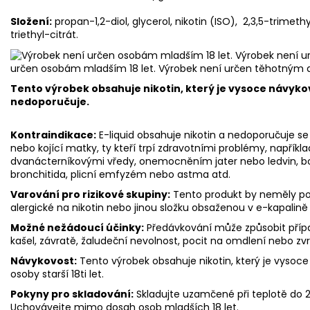
Složení:
propan-1,2-diol, glycerol, nikotin (ISO), 2,3,5-trimet
triethyl-citrát.
určen osobám mladším 18 let. Výrobek není určen těhotným 
Tento výrobek obsahuje nikotin, který je vysoce návyko
nedoporučuje.
Kontraindikace:
E-liquid obsahuje nikotin a nedoporučuje se 
nebo kojící matky, ty kteří trpí zdravotními problémy, napříkl
dvanácterníkovými vředy, onemocněním jater nebo ledvin, bole
bronchitida, plicní emfyzém nebo astma atd.
Varování pro rizikové skupiny:
Tento produkt by neměly použ
alergické na nikotin nebo jinou složku obsaženou v e-kapalině
Možné nežádoucí účinky:
Předávkování může způsobit přípa
kašel, závratě, žaludeční nevolnost, pocit na omdlení nebo zv
Návykovost:
Tento výrobek obsahuje nikotin, který je vysoce
osoby starší 18ti let.
Pokyny pro skladování:
Skladujte uzamčené při teplotě do
Uchovávejte mimo dosah osob mladších 18 let.