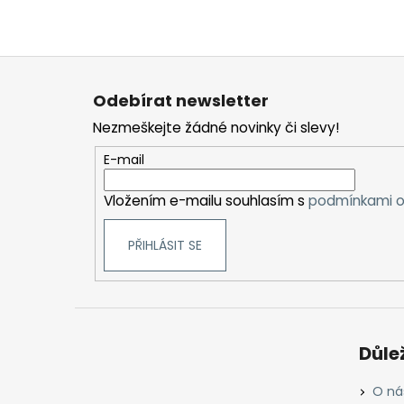
Z
á
Odebírat newsletter
p
Nezmeškejte žádné novinky či slevy!
a
t
E-mail
í
Vložením e-mailu souhlasím s
podmínkami o
PŘIHLÁSIT SE
Důle
O ná