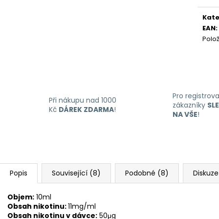
LIQUID DEKANG MENTHOL 10ML - 6MG
LIQUID LIQUA AM
Měr
(MENTOL)
6MG (AMERICKÝ
cena
Kate
195 Kč
198 Kč
EAN
:
Polo
Pro registrov
Při nákupu nad 1000
zákazníky
SL
Kč
DÁREK ZDARMA
!
NA VŠE
!
Popis
Související (8)
Podobné (8)
Diskuze
Objem:
10ml
Obsah nikotinu:
11mg/ml
Obsah nikotinu v dávce:
50μg