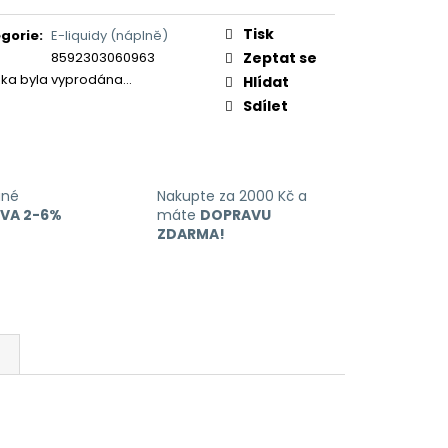
ERICAN BLEND 10ML-
ná
 MÍCHANÝ TABÁK)
:
Tisk
gorie
:
E-liquidy (náplně)
8592303060963
Zeptat se
žka byla vyprodána…
Hlídat
Sdílet
ané
Nakupte za 2000 Kč a
EVA 2-6%
máte
DOPRAVU
ZDARMA!