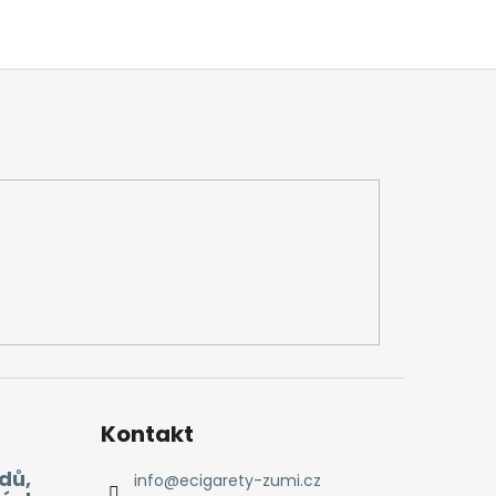
Kontakt
dů,
info
@
ecigarety-zumi.cz