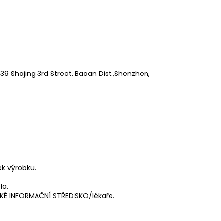
9 Shajing 3rd Street. Baoan Dist.,Shenzhen,
ek výrobku.
la.
ICKÉ INFORMAČNÍ STŘEDISKO/lékaře.