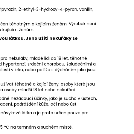
hylpyrazin, 2-ethyl-3-hydroxy-4-pyron, vanilin,
Výrobek není
a kojícím ženám.
vou látkou. Jeho užití nekuřáky se
pro nekuřáky, mladé lidi do 18 let, těhotné
ad hypertenzí, srdeční chorobou, žaludečními a
sti v krku, nebo potíže s dýcháním jako jsou:
ívat těhotné a kojící ženy, osoby které jsou
 a osoby mladší 18 let nebo nekuřáci.
dné nežádoucí účinky, jako je sucho v ústech,
racení, podráždění kůže, očí nebo úst.
 návyková látka a je proto určen pouze pro
 25 °C na temném a suchém místě.