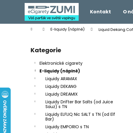
K
Přejít
na
o
Kontakt
O n
obsah
Zpět
Zpět
š
do
do
í
Domů
E-liquidy (náplně)
Liquid Dekang Cof
k
obchodu
obchodu
P
o
Kategorie
Přeskočit
s
kategorie
t
Elektronické cigarety
r
E-liquidy (náplně)
a
Liquidy ARAMAX
n
Liquidy DEKANG
n
Liquidy DREAMIX
í
Liquidy Drifter Bar Salts (od Juice
p
Sauz) s TN
a
Liquidy ELFLIQ Nic SALT s TN (od Elf
Bar)
n
Liquidy EMPORIO s TN
e