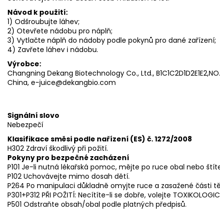
Návod k použití:
1) Odšroubujte láhev;
2) Otevřete nádobu pro náplň;
3) Vytlačte náplň do nádoby podle pokynů pro dané zařízení;
4) Zavřete láhev i nádobu.
Výrobce:
Changning Dekang Biotechnology Co., Ltd., B1C1C2D1D2E1E2,NO.3
China, e-juice@dekangbio.com
Signální slovo
Nebezpečí
Klasifikace směsi podle nařízení (ES) č. 1272/2008
H302 Zdraví škodlivý při požití.
Pokyny pro bezpečné zacházení
P101 Je-li nutná lékařská pomoc, mějte po ruce obal nebo štít
P102 Uchovávejte mimo dosah dětí.
P264 Po manipulaci důkladně omyjte ruce a zasažené části tě
P301+P312 PŘI POŽITÍ: Necítíte-li se dobře, volejte TOXIKOLOG
P501 Odstraňte obsah/obal podle platných předpisů.