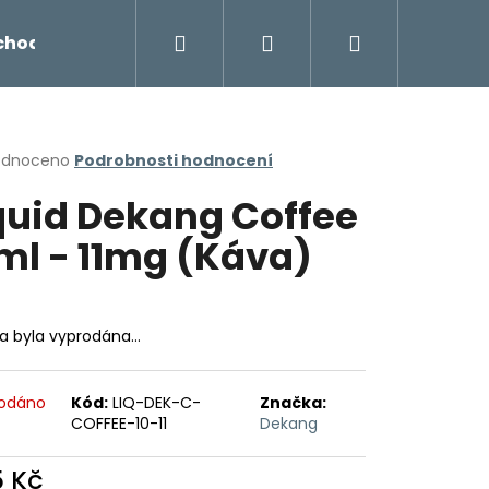
Hledat
Přihlášení
Nákupní
chodu
Novinky
Napište nám
Míchání liq
košík
rné
odnoceno
Podrobnosti hodnocení
cení
quid Dekang Coffee
ktu
ml - 11mg (Káva)
ček.
ka byla vyprodána…
odáno
Kód:
LIQ-DEK-C-
Značka:
COFFEE-10-11
Dekang
Následující
5 Kč