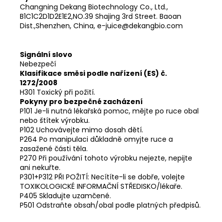
Changning Dekang Biotechnology Co., Ltd.,
B1C1C2D1D2E1E2,NO.39 Shajing 3rd Street. Baoan
Dist.,Shenzhen, China, e-juice@dekangbio.com
Signální slovo
Nebezpečí
Klasifikace směsi podle nařízení (ES) č.
1272/2008
H301 Toxický při požití.
Pokyny pro bezpečné zacházení
P101 Je-li nutná lékařská pomoc, mějte po ruce obal
nebo štítek výrobku.
P102 Uchovávejte mimo dosah dětí.
P264 Po manipulaci důkladně omyjte ruce a
zasažené části těla.
P270 Při používání tohoto výrobku nejezte, nepijte
ani nekuřte.
P301+P312 PŘI POŽITÍ: Necítíte-li se dobře, volejte
TOXIKOLOGICKÉ INFORMAČNÍ STŘEDISKO/lékaře.
P405 Skladujte uzamčené.
P501 Odstraňte obsah/obal podle platných předpisů.