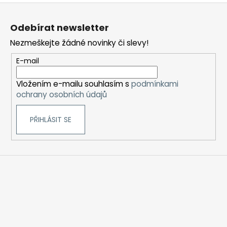
Z
á
Odebírat newsletter
p
Nezmeškejte žádné novinky či slevy!
a
t
E-mail
í
Vložením e-mailu souhlasím s
podmínkami
ochrany osobních údajů
PŘIHLÁSIT SE