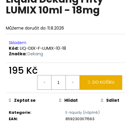
je
a
LUMIX 10ml - 18mg
0,0
z
j
5
í
hvězdiček.
Můžeme doručit do:
11.8.2026
t
?
Skladem
Kód:
LIQ-DEK-F-LUMIX-10-18
Značka:
Dekang
195 Kč
HLEDAT
Měrná
DO KOŠÍKU
cena:
D
o
Zeptat se
Hlídat
Sdílet
p
o
Kategorie
:
E-liquidy (náplně)
r
EAN
:
8592303071563
u