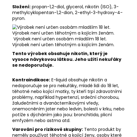
Složení:
propan-1,2-diol, glycerol, nikotin (ISO), 3-
methylcyklopentan-1,2-dion, 2-ethyl-3-hydroxy-4-
pyron.
Výrobek není určen osobám mladším 18 let.
Výrobek není určen těhotným a kojícím ženám.
Tento výrobek obsahuje nikotin, který je
vysoce návykovou látkou. Jeho užití nekuřáky
se nedoporučuje.
Kontraindikace:
E-liquid obsahuje nikotin a
nedoporučuje se pro nekuřáky, mladé lidi do 18 let,
těhotné nebo kojící matky, ty kteří trpí zdravotními
problémy, například hypertenzí, srdeční chorobou,
žaludečními a dvanácterníkovými vředy,
onemocněním jater nebo ledvin, bolesti v krku, nebo
potíže s dýcháním jako jsou: bronchitida, plicní
emfyzém nebo astma atd.
Varování pro rizikové skupiny:
Tento produkt by
neměly používat těhotné a kojící ženy, osoby které