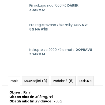
č
u
Při nákupu nad 1000 Kč
DÁREK
ZDARMA
!
j
e
m
Pro registrované zákazníky
SLEVA 2-
e
6% NA VŠE
!
LIQUID
ARAMAX
4PACK
Nakupte za 2000 Kč a máte
DOPRAVU
MAX
ZDARMA!
MENTHOL
4X10ML-
12MG
558
Kč
Popis
Související (8)
Podobné (8)
Diskuze
Objem:
10ml
Obsah nikotinu:
18mg/ml
Obsah nikotinu v dávce:
76μg