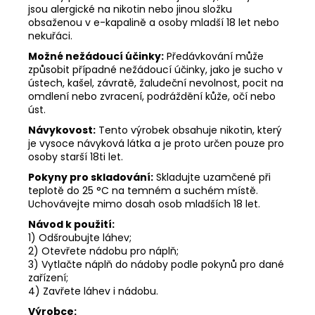
jsou alergické na nikotin nebo jinou složku
obsaženou v e-kapalině a osoby mladší 18 let nebo
nekuřáci.
Možné nežádoucí účinky:
Předávkování může
způsobit případné nežádoucí účinky, jako je sucho v
ústech, kašel, závratě, žaludeční nevolnost, pocit na
omdlení nebo zvracení, podráždění kůže, očí nebo
úst.
Návykovost:
Tento výrobek obsahuje nikotin, který
je vysoce návyková látka a je proto určen pouze pro
osoby starší 18ti let.
Pokyny pro skladování:
Skladujte uzamčené při
teplotě do 25 °C na temném a suchém místě.
Uchovávejte mimo dosah osob mladších 18 let.
Návod k použití:
1) Odšroubujte láhev;
2) Otevřete nádobu pro náplň;
3) Vytlačte náplň do nádoby podle pokynů pro dané
zařízení;
4) Zavřete láhev i nádobu.
Výrobce: