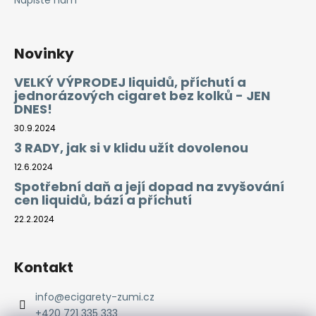
Napište nám
Novinky
VELKÝ VÝPRODEJ liquidů, příchutí a
jednorázových cigaret bez kolků - JEN
DNES!
30.9.2024
3 RADY, jak si v klidu užít dovolenou
12.6.2024
Spotřební daň a její dopad na zvyšování
cen liquidů, bází a příchutí
22.2.2024
Kontakt
info
@
ecigarety-zumi.cz
+420 721 335 333