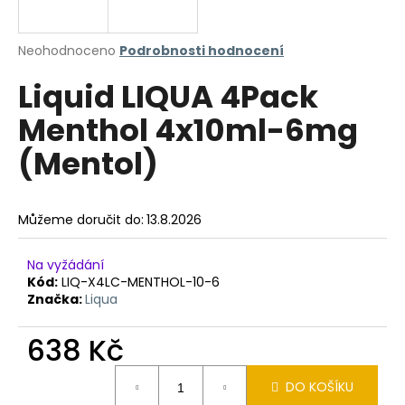
a
j
Průměrné
Neohodnoceno
Podrobnosti hodnocení
í
hodnocení
Liquid LIQUA 4Pack
produktu
t
je
?
Menthol 4x10ml-6mg
0,0
z
(Mentol)
5
hvězdiček.
HLEDAT
Můžeme doručit do:
13.8.2026
Na vyžádání
Kód:
LIQ-X4LC-MENTHOL-10-6
D
Značka:
Liqua
o
p
638 Kč
o
r
Měrná
u
DO KOŠÍKU
cena: