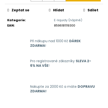
č
u
Zeptat se
Hlídat
Sdílet
j
e
Kategorie
:
E-liquidy (náplně)
m
EAN
:
8596181119300
e
Při nákupu nad 1000 Kč
DÁREK
LIQUID
DEKANG
ZDARMA
!
MENTHOL
10ML
-
Pro registrované zákazníky
SLEVA 2-
6MG
(MENTOL)
6% NA VŠE
!
195
Kč
Nakupte za 2000 Kč a máte
DOPRAVU
ZDARMA!