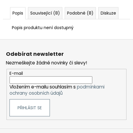
Popis
Související (8)
Podobné (8)
Diskuze
Popis produktu není dostupný
Z
á
Odebírat newsletter
p
Nezmeškejte žádné novinky či slevy!
a
t
E-mail
í
Vložením e-mailu souhlasím s
podmínkami
ochrany osobních údajů
PŘIHLÁSIT SE