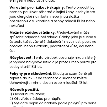
emfyzém nebo astma atd.
Varování pro rizikové skupiny:
Tento produkt by
neměly používat těhotné a kojící ženy, osoby které
jsou alergické na nikotin nebo jinou složku
obsaženou v e-kapalině a osoby mladší 18 let nebo
nekuřáci.
Možné nežádoucí účinky:
Předávkování může
způsobit případné nežádoucí účinky, jako je sucho v
ústech, kašel, závratě, žaludeční nevolnost, pocit na
omdlení nebo zvracení, podráždění kůže, očí nebo
úst.
Návykovost:
Tento výrobek obsahuje nikotin, který
je vysoce návyková látka a je proto určen pouze pro
osoby starší 18ti let.
Pokyny pro skladování:
Skladujte uzamčené při
teplotě do 25 °C na temném a suchém místě.
Uchovávejte mimo dosah osob mladších 18 let.
Návod k použití:
1) Odšroubujte láhev;
2) Otevřete nádobu pro náplň;
3) Vytlačte náplň do nádoby podle pokynů pro dané