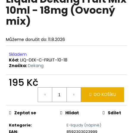
je
a
10ml - 18mg (Ovocný
0,0
z
j
mix)
5
í
hvězdiček.
t
?
Můžeme doručit do:
11.8.2026
Skladem
Kód:
LIQ-DEK-C-FRUIT-10-18
Značka:
Dekang
HLEDAT
195 Kč
Měrná
D
DO KOŠÍKU
cena:
o
p
Zeptat se
Hlídat
Sdílet
o
r
Kategorie
:
E-liquidy (náplně)
u
EAN
:
8592303023999