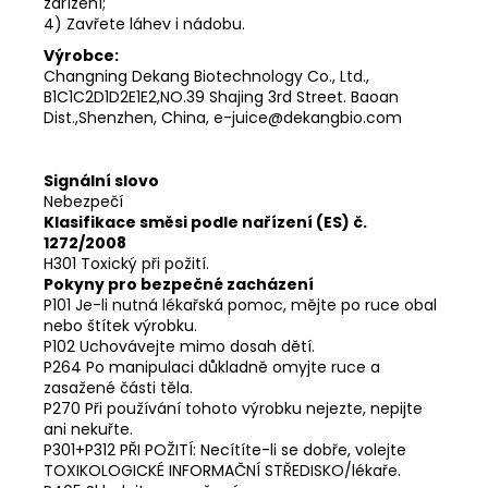
zařízení;
4) Zavřete láhev i nádobu.
Výrobce:
Changning Dekang Biotechnology Co., Ltd.,
B1C1C2D1D2E1E2,NO.39 Shajing 3rd Street. Baoan
Dist.,Shenzhen, China, e-juice@dekangbio.com
Signální slovo
Nebezpečí
Klasifikace směsi podle nařízení (ES) č.
1272/2008
H301 Toxický při požití.
Pokyny pro bezpečné zacházení
P101 Je-li nutná lékařská pomoc, mějte po ruce obal
nebo štítek výrobku.
P102 Uchovávejte mimo dosah dětí.
P264 Po manipulaci důkladně omyjte ruce a
zasažené části těla.
P270 Při používání tohoto výrobku nejezte, nepijte
ani nekuřte.
P301+P312 PŘI POŽITÍ: Necítíte-li se dobře, volejte
TOXIKOLOGICKÉ INFORMAČNÍ STŘEDISKO/lékaře.