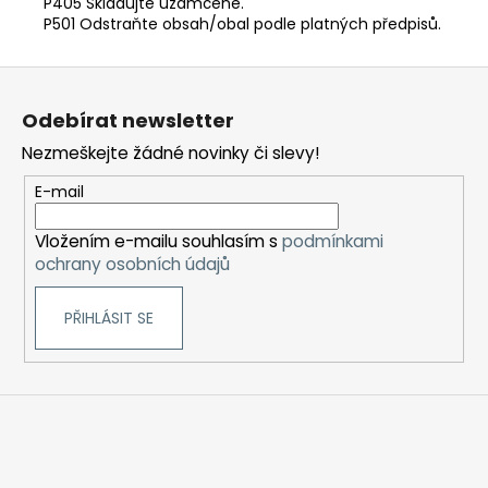
P405 Skladujte uzamčené.
P501 Odstraňte obsah/obal podle platných předpisů.
Z
á
Odebírat newsletter
p
Nezmeškejte žádné novinky či slevy!
a
t
E-mail
í
Vložením e-mailu souhlasím s
podmínkami
ochrany osobních údajů
PŘIHLÁSIT SE