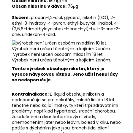
Obsah nikotinu:
18mg/ml
Obsah nikotinu v dávce:
76μg
Složení:
propan-1,2-diol, glycerol, nikotin (ISO), 2-
ethyl-3-hydroxy-4-pyron, ethyl-butyrát, linalool, 4-
(2,6,6-trimethylcyclohex-1-ene-1-yl)-but-3-ene-2-
one, undekan-4-olid.
Výrobek není určen osobám mladším 18 let.
Výrobek není určen těhotným a kojícím ženám.
Tento výrobek obsahuje nikotin, který je
vysoce návykovou látkou. Jeho užití nekuřáky
se nedoporučuje.
Kontraindikace:
E-liquid obsahuje nikotin a
nedoporučuje se pro nekuřáky, mladé lidi do 18 let,
těhotné nebo kojící matky, ty kteří trpí zdravotními
problémy, například hypertenzí, srdeční chorobou,
žaludečními a dvanácterníkovými vředy,
onemocněním jater nebo ledvin, bolesti v krku, nebo
potíže s dýcháním jako jsou: bronchitida, plicní