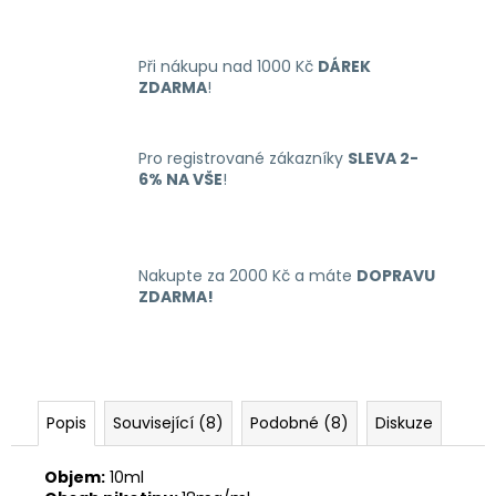
č
u
j
Při nákupu nad 1000 Kč
DÁREK
e
ZDARMA
!
m
e
Pro registrované zákazníky
SLEVA 2-
6% NA VŠE
!
LIQUID
ARAMAX
MAX
STRAWBERRY
10ML-
Nakupte za 2000 Kč a máte
DOPRAVU
12MG
ZDARMA!
168
Kč
Popis
Související (8)
Podobné (8)
Diskuze
Objem:
10ml