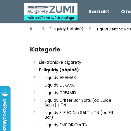
K
Přejít
na
o
Kontakt
O n
obsah
Zpět
Zpět
š
do
do
í
Domů
E-liquidy (náplně)
Liquid Dekang Ras
k
obchodu
obchodu
P
o
Kategorie
Přeskočit
s
kategorie
t
Elektronické cigarety
r
E-liquidy (náplně)
a
Liquidy ARAMAX
n
Liquidy DEKANG
n
Liquidy DREAMIX
í
Liquidy Drifter Bar Salts (od Juice
p
Sauz) s TN
a
Liquidy ELFLIQ Nic SALT s TN (od Elf
Bar)
n
Liquidy EMPORIO s TN
e