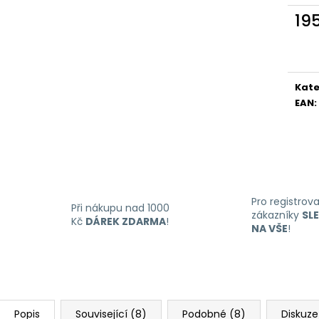
LIQUID DEKANG MENTHOL 10ML - 6MG
LIQUID LIQUA AM
(MENTOL)
6MG (AMERICKÝ
19
195 Kč
198 Kč
Měr
cena
Kate
EAN
:
Pro registrov
Při nákupu nad 1000
zákazníky
SL
Kč
DÁREK ZDARMA
!
NA VŠE
!
Popis
Související (8)
Podobné (8)
Diskuze