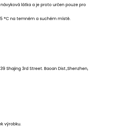
 návyková látka a je proto určen pouze pro
 25 °C na temném a suchém místě.
9 Shajing 3rd Street. Baoan Dist.,Shenzhen,
ek výrobku.