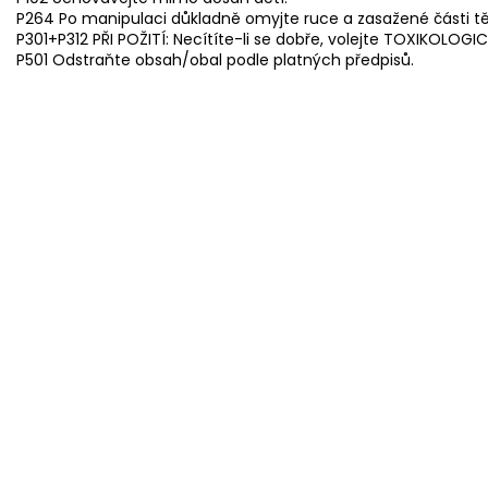
P264 Po manipulaci důkladně omyjte ruce a zasažené části tě
P301+P312 PŘI POŽITÍ: Necítíte-li se dobře, volejte TOXIKOLOG
P501 Odstraňte obsah/obal podle platných předpisů.