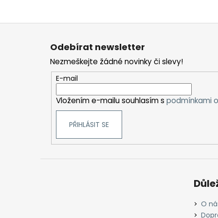
Z
á
Odebírat newsletter
p
Nezmeškejte žádné novinky či slevy!
a
t
E-mail
í
Vložením e-mailu souhlasím s
podmínkami o
PŘIHLÁSIT SE
Důle
O ná
Dopr