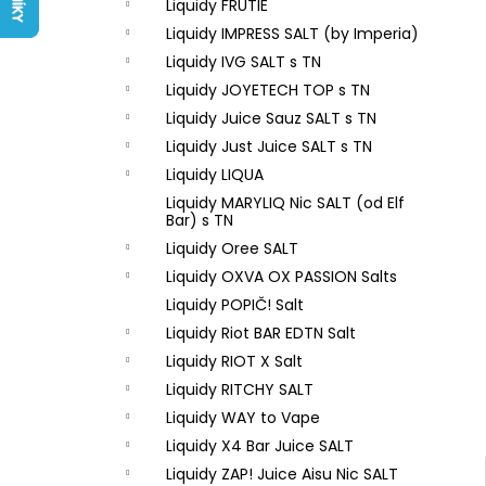
LIQUID ARAMAX 4PACK CIGAR
Liquidy FRUTIE
l
TOBACCO 4X10ML-18MG
Liquidy IMPRESS SALT (by Imperia)
558 Kč
Liquidy IVG SALT s TN
Liquidy JOYETECH TOP s TN
Liquidy Juice Sauz SALT s TN
Liquidy Just Juice SALT s TN
Liquidy LIQUA
Liquidy MARYLIQ Nic SALT (od Elf
Bar) s TN
Liquidy Oree SALT
Liquidy OXVA OX PASSION Salts
Liquidy POPIČ! Salt
Liquidy Riot BAR EDTN Salt
Liquidy RIOT X Salt
Liquidy RITCHY SALT
Liquidy WAY to Vape
Liquidy X4 Bar Juice SALT
Liquidy ZAP! Juice Aisu Nic SALT