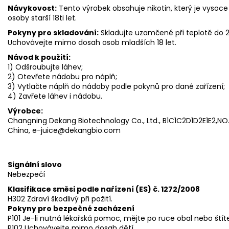
Návykovost:
Tento výrobek obsahuje nikotin, který je vysoce
osoby starší 18ti let.
Pokyny pro skladování:
Skladujte uzamčené při teplotě do
Uchovávejte mimo dosah osob mladších 18 let.
Návod k použití:
1) Odšroubujte láhev;
2) Otevřete nádobu pro náplň;
3) Vytlačte náplň do nádoby podle pokynů pro dané zařízení;
4) Zavřete láhev i nádobu.
Výrobce:
Changning Dekang Biotechnology Co., Ltd., B1C1C2D1D2E1E2,NO.3
China, e-juice@dekangbio.com
Signální slovo
Nebezpečí
Klasifikace směsi podle nařízení (ES) č. 1272/2008
H302 Zdraví škodlivý při požití.
Pokyny pro bezpečné zacházení
P101 Je-li nutná lékařská pomoc, mějte po ruce obal nebo štít
P102 Uchovávejte mimo dosah dětí.