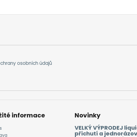
chrany osobních údajů
žité informace
Novinky
VELKÝ VÝPRODEJ liqui
s
příchutí a jednorázo
ava