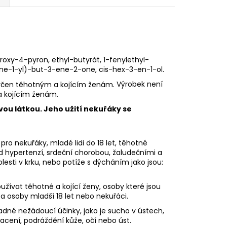
droxy-4-pyron, ethyl-butyrát, 1-fenylethyl-
ene-1-yl)-but-3-ene-2-one, cis-hex-3-en-1-ol.
Výrobek není
a kojícím ženám.
vou látkou. Jeho užití nekuřáky se
pro nekuřáky, mladé lidi do 18 let, těhotné
ad hypertenzí, srdeční chorobou, žaludečními a
sti v krku, nebo potíže s dýcháním jako jsou:
ívat těhotné a kojící ženy, osoby které jsou
 a osoby mladší 18 let nebo nekuřáci.
dné nežádoucí účinky, jako je sucho v ústech,
racení, podráždění kůže, očí nebo úst.