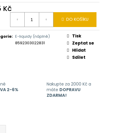
ERICAN BLEND 10ML-
 MÍCHANÝ TABÁK)
5 Kč
ná
DO KOŠÍKU
:
Tisk
gorie
:
E-liquidy (náplně)
8592303022831
Zeptat se
Hlídat
Sdílet
ané
Nakupte za 2000 Kč a
EVA 2-6%
máte
DOPRAVU
ZDARMA!