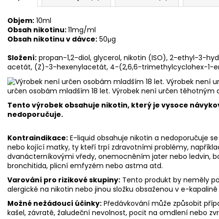
Objem:
10ml
Obsah nikotinu:
11mg/ml
Obsah nikotinu v dávce:
50μg
Složení:
propan-1,2-diol, glycerol, nikotin (ISO), 2-ethyl-3-hy
acetát, (Z)-3-hexenylacetát, 4-(2,6,6-trimethylcyclohex-1-
určen osobám mladším 18 let. Výrobek není určen těhotným 
Tento výrobek obsahuje nikotin, který je vysoce návyko
nedoporučuje.
Kontraindikace:
E-liquid obsahuje nikotin a nedoporučuje se 
nebo kojící matky, ty kteří trpí zdravotními problémy, napříkl
dvanácterníkovými vředy, onemocněním jater nebo ledvin, bole
bronchitida, plicní emfyzém nebo astma atd.
Varování pro rizikové skupiny:
Tento produkt by neměly použ
alergické na nikotin nebo jinou složku obsaženou v e-kapalině
Možné nežádoucí účinky:
Předávkování může způsobit přípa
kašel, závratě, žaludeční nevolnost, pocit na omdlení nebo zv