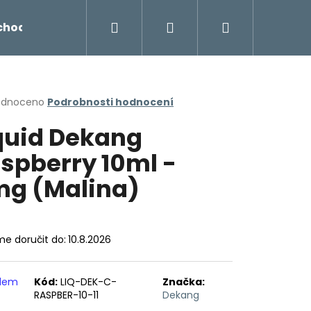
Hledat
Přihlášení
Nákupní
chodu
Novinky
Napište nám
Míchání liq
košík
rné
odnoceno
Podrobnosti hodnocení
cení
quid Dekang
ktu
spberry 10ml -
mg (Malina)
ček.
e doručit do:
10.8.2026
Následující
adem
Kód:
LIQ-DEK-C-
Značka:
RASPBER-10-11
Dekang