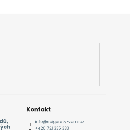
Kontakt
dů,
info
@
ecigarety-zumi.cz
vých
+420 721 335 333