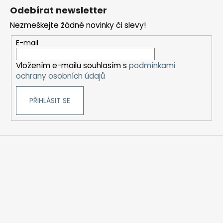
á
Odebírat newsletter
p
Nezmeškejte žádné novinky či slevy!
a
t
E-mail
í
Vložením e-mailu souhlasím s
podmínkami
ochrany osobních údajů
PŘIHLÁSIT SE