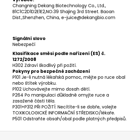
Changning Dekang Biotechnology Co., Ltd.,
B1C1C2D1D2E1E2,NO.39 Shajing 3rd Street. Baoan
Dist.,Shenzhen, China, e-juice@dekangbio.com
Signální slovo
Nebezpečí
Klasifikace směsi podle nařízení (ES) č.
1272/2008
H302 Zdraví škodlivý při požití.
Pokyny pro bezpečné zacházení
P101 Je-li nutná lékařská pomoc, mějte po ruce obal
nebo štítek výrobku.
P102 Uchovávejte mimo dosah dětí.
P264 Po manipulaci důkladně omyjte ruce a
zasažené části těla.
P301+P312 PŘI POŽITÍ: Necítíte-li se dobře, volejte
TOXIKOLOGICKÉ INFORMAČNÍ STŘEDISKO/lékaře.
P501 Odstraňte obsah/obal podle platných předpisů.
Z