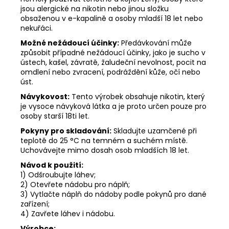
jsou alergické na nikotin nebo jinou složku
obsaženou v e-kapalině a osoby mladší 18 let nebo
nekuřáci.
Možné nežádoucí účinky:
Předávkování může
způsobit případné nežádoucí účinky, jako je sucho v
ústech, kašel, závratě, žaludeční nevolnost, pocit na
omdlení nebo zvracení, podráždění kůže, očí nebo
úst.
Návykovost:
Tento výrobek obsahuje nikotin, který
je vysoce návyková látka a je proto určen pouze pro
osoby starší 18ti let.
Pokyny pro skladování:
Skladujte uzamčené při
teplotě do 25 °C na temném a suchém místě.
Uchovávejte mimo dosah osob mladších 18 let.
Návod k použití:
1) Odšroubujte láhev;
2) Otevřete nádobu pro náplň;
3) Vytlačte náplň do nádoby podle pokynů pro dané
zařízení;
4) Zavřete láhev i nádobu.
Výrobce: