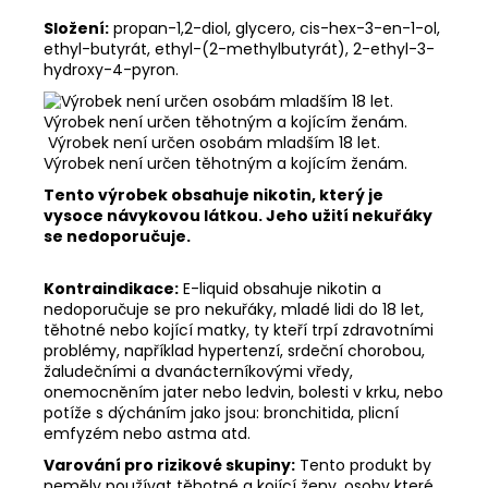
Složení:
propan-1,2-diol, glycero, cis-hex-3-en-1-ol,
ethyl-butyrát, ethyl-(2-methylbutyrát), 2-ethyl-3-
hydroxy-4-pyron.
Výrobek není určen osobám mladším 18 let.
Výrobek není určen těhotným a kojícím ženám.
Tento výrobek obsahuje nikotin, který je
vysoce návykovou látkou. Jeho užití nekuřáky
se nedoporučuje.
Kontraindikace:
E-liquid obsahuje nikotin a
nedoporučuje se pro nekuřáky, mladé lidi do 18 let,
těhotné nebo kojící matky, ty kteří trpí zdravotními
problémy, například hypertenzí, srdeční chorobou,
žaludečními a dvanácterníkovými vředy,
onemocněním jater nebo ledvin, bolesti v krku, nebo
potíže s dýcháním jako jsou: bronchitida, plicní
emfyzém nebo astma atd.
Varování pro rizikové skupiny:
Tento produkt by
neměly používat těhotné a kojící ženy, osoby které