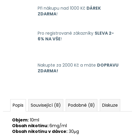
č
u
Při nákupu nad 1000 Kč
DÁREK
j
ZDARMA
!
e
m
e
Pro registrované zákazníky
SLEVA 2-
6% NA VŠE
!
RITCHY
DUO
POD
Nakupte za 2000 Kč a máte
DOPRAVU
ELEKTRONICKÁ
ZDARMA!
CIGARETA
1000MAH
BLUE
398
Kč
Popis
Související (8)
Podobné (8)
Diskuze
Objem:
10ml
Obsah nikotinu:
6mg/ml
Obsah nikotinu v dávce:
30μg