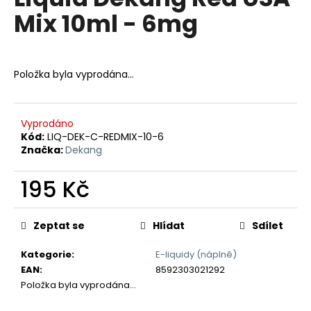
je
a
Mix 10ml - 6mg
0,0
z
j
5
í
hvězdiček.
t
Položka byla vyprodána…
?
Vyprodáno
Kód:
LIQ-DEK-C-REDMIX-10-6
Značka:
Dekang
HLEDAT
195 Kč
Měrná
D
cena:
Zeptat se
Hlídat
Sdílet
o
p
Kategorie
:
E-liquidy (náplně)
o
EAN
:
8592303021292
r
Položka byla vyprodána…
u