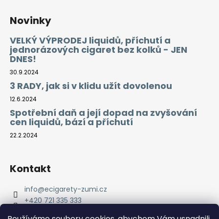
Novinky
VELKÝ VÝPRODEJ liquidů, příchutí a
jednorázových cigaret bez kolků - JEN
DNES!
30.9.2024
3 RADY, jak si v klidu užít dovolenou
12.6.2024
Spotřební daň a její dopad na zvyšování
cen liquidů, bází a příchutí
22.2.2024
Kontakt
info
@
ecigarety-zumi.cz
+420 721 335 333
Facebook eCigarety ZUMI
Používáme soubory cookies, abychom Vám usnadnili