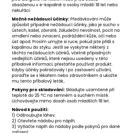
obsaženou v e-kapalině a osoby mladší 18 let nebo
nekuřáci.
Možné nežádoucí účinky:
Předávkování může
způsobit případné nežádoucí účinky, jako je sucho v
ústech, kašel, závratě, žaludeční nevolnost, pocit na
omdlení nebo zvracení, podráždění kůže, očí nebo
úst apod. Prosím umyjte si ruce, pokud jste přišli s
kapalinou do styku. Jestli se vyskytne některý z
těchto nežádoucích účinků, včetně případných
vedlejších účinků, které nejsou uvedeny v této
příbalové informaci, přestaňte používat produkt.
Kdyby účinky pokračovaly i po zastavení užívání,
poraďte se s lékařem nebo zdravotníkem a ukažte
mu tento příbalový leták..
Pokyny pro skladování:
Skladujte uzamčené při
teplotě do 25 °C na temném a suchém místě.
Uchovávejte mimo dosah osob mladších 18 let.
Návod k použití:
1) Odšroubujte láhev;
2) Otevřete nádobu pro náplň;
3) Vytlačte náplň do nádoby podle pokynů pro dané
zařízení;