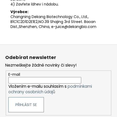
4) Zavřete láhev i nádobu.
Výrobce:
Changning Dekang Biotechnology Co., Ltd.,
B1C1C2D1D2E1E2,NO.39 Shajing 3rd Street. Baoan
Dist.,Shenzhen, China, e-juice@dekangbio.com
Z
á
Odebírat newsletter
p
Nezmeškejte žádné novinky či slevy!
a
t
E-mail
í
Vložením e-mailu souhlasím s
podmínkami
ochrany osobních údajů
PŘIHLÁSIT SE