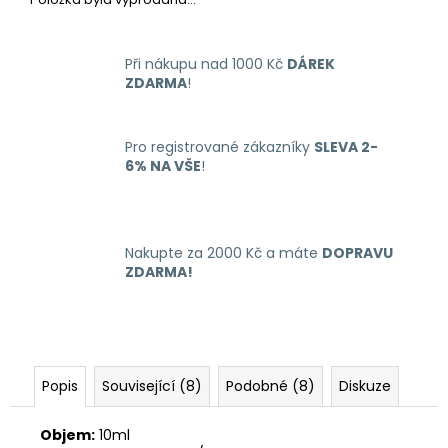
č
u
j
Při nákupu nad 1000 Kč
DÁREK
e
ZDARMA
!
m
e
Pro registrované zákazníky
SLEVA 2-
6% NA VŠE
!
LIQUID
ARAMAX
4PACK
MAX
MENTHOL
Nakupte za 2000 Kč a máte
DOPRAVU
4X10ML-
ZDARMA!
12MG
558
Kč
Popis
Související (8)
Podobné (8)
Diskuze
Objem:
10ml