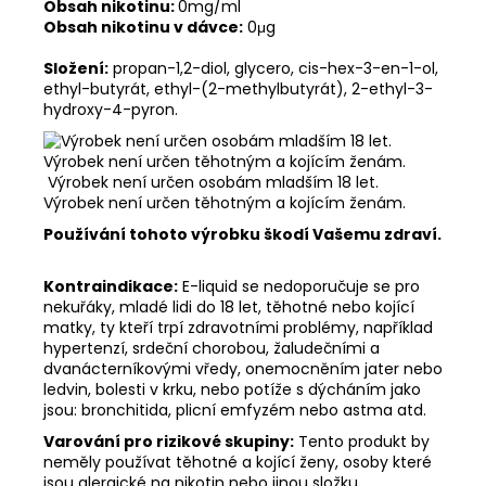
Obsah nikotinu:
0mg/ml
Obsah nikotinu v dávce:
0μg
Složení:
propan-1,2-diol, glycero, cis-hex-3-en-1-ol,
ethyl-butyrát, ethyl-(2-methylbutyrát), 2-ethyl-3-
hydroxy-4-pyron.
Výrobek není určen osobám mladším 18 let.
Výrobek není určen těhotným a kojícím ženám.
Používání tohoto výrobku škodí Vašemu zdraví.
Kontraindikace:
E-liquid se nedoporučuje se pro
nekuřáky, mladé lidi do 18 let, těhotné nebo kojící
matky, ty kteří trpí zdravotními problémy, například
hypertenzí, srdeční chorobou, žaludečními a
dvanácterníkovými vředy, onemocněním jater nebo
ledvin, bolesti v krku, nebo potíže s dýcháním jako
jsou: bronchitida, plicní emfyzém nebo astma atd.
Varování pro rizikové skupiny:
Tento produkt by
neměly používat těhotné a kojící ženy, osoby které
jsou alergické na nikotin nebo jinou složku