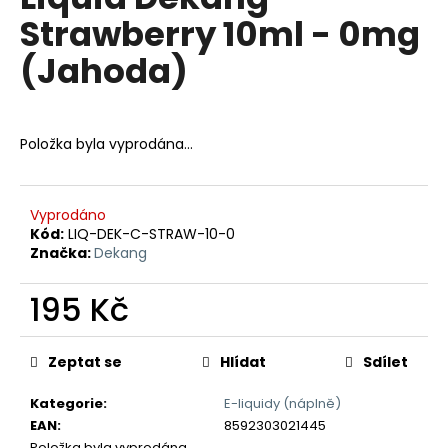
je
a
Strawberry 10ml - 0mg
0,0
z
j
(Jahoda)
5
í
hvězdiček.
t
?
Položka byla vyprodána…
Vyprodáno
HLEDAT
Kód:
LIQ-DEK-C-STRAW-10-0
Značka:
Dekang
195 Kč
D
Měrná
o
cena:
p
Zeptat se
Hlídat
Sdílet
o
r
Kategorie
:
E-liquidy (náplně)
u
EAN
:
8592303021445
Položka byla vyprodána…