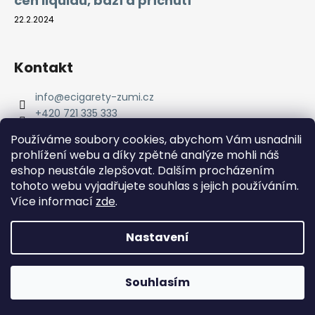
cen liquidů, bází a příchutí
22.2.2024
Kontakt
info
@
ecigarety-zumi.cz
+420 721 335 333
Facebook eCigarety ZUMI
Používáme soubory cookies, abychom Vám usnadnili
prohlížení webu a díky zpětné analýze mohli náš
eshop neustále zlepšovat. Dalším procházením
tohoto webu vyjadřujete souhlas s jejich používáním.
Více informací
zde
.
Nastavení
Vytvořil Shoptet
Copyright 2026
eCigarety ZUMI
. Všechna práva
Doprava ZDARMA od 2000 Kč! Dárek k objednávce od 2500
Souhlasím
vyhrazena.
Kč!