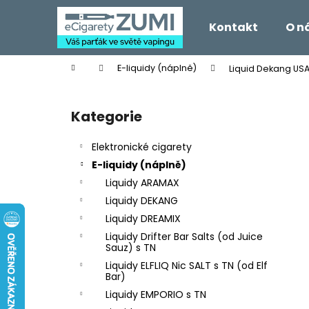
K
Přejít
na
o
Kontakt
O n
obsah
Zpět
Zpět
š
do
do
í
Domů
E-liquidy (náplně)
Liquid Dekang USA
k
obchodu
obchodu
P
o
Kategorie
Přeskočit
s
kategorie
t
Elektronické cigarety
r
E-liquidy (náplně)
a
Liquidy ARAMAX
n
Liquidy DEKANG
n
Liquidy DREAMIX
í
Liquidy Drifter Bar Salts (od Juice
p
Sauz) s TN
a
Liquidy ELFLIQ Nic SALT s TN (od Elf
Bar)
n
Liquidy EMPORIO s TN
e