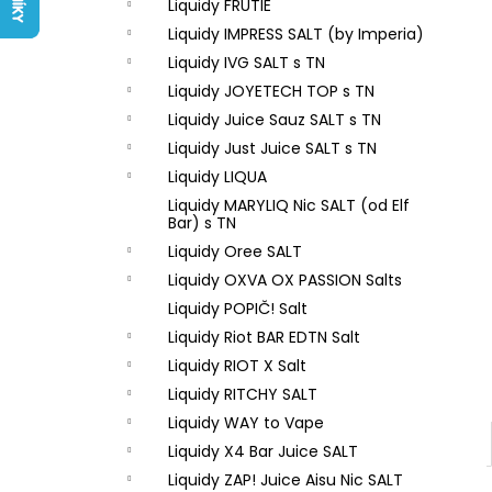
LIQUID ARAMAX 4PACK CIGAR
Liquidy FRUTIE
l
TOBACCO 4X10ML-18MG
Liquidy IMPRESS SALT (by Imperia)
558 Kč
Liquidy IVG SALT s TN
Liquidy JOYETECH TOP s TN
Liquidy Juice Sauz SALT s TN
Liquidy Just Juice SALT s TN
Liquidy LIQUA
Liquidy MARYLIQ Nic SALT (od Elf
Bar) s TN
Liquidy Oree SALT
Liquidy OXVA OX PASSION Salts
Liquidy POPIČ! Salt
Liquidy Riot BAR EDTN Salt
Liquidy RIOT X Salt
Liquidy RITCHY SALT
Liquidy WAY to Vape
Liquidy X4 Bar Juice SALT
Liquidy ZAP! Juice Aisu Nic SALT