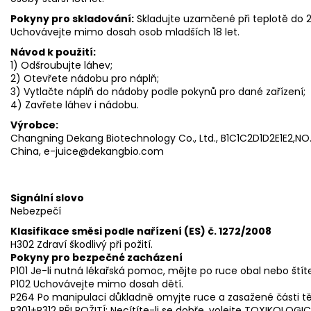
Pokyny pro skladování:
Skladujte uzamčené při teplotě do
Uchovávejte mimo dosah osob mladších 18 let.
Návod k použití:
1) Odšroubujte láhev;
2) Otevřete nádobu pro náplň;
3) Vytlačte náplň do nádoby podle pokynů pro dané zařízení;
4) Zavřete láhev i nádobu.
Výrobce:
Changning Dekang Biotechnology Co., Ltd., B1C1C2D1D2E1E2,NO.3
China, e-juice@dekangbio.com
Signální slovo
Nebezpečí
Klasifikace směsi podle nařízení (ES) č. 1272/2008
H302 Zdraví škodlivý při požití.
Pokyny pro bezpečné zacházení
P101 Je-li nutná lékařská pomoc, mějte po ruce obal nebo štít
P102 Uchovávejte mimo dosah dětí.
P264 Po manipulaci důkladně omyjte ruce a zasažené části tě
P301+P312 PŘI POŽITÍ: Necítíte-li se dobře, volejte TOXIKOLOG