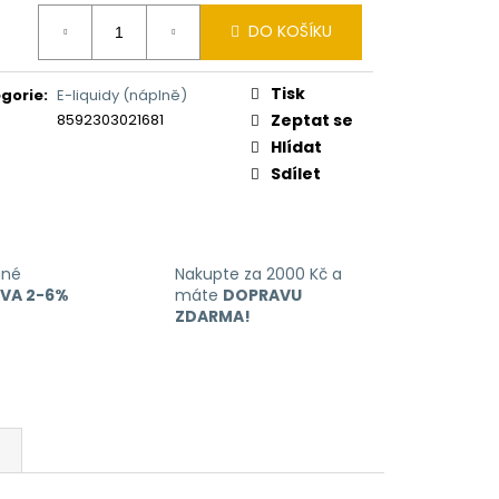
ERICAN BLEND 10ML-
ná
 MÍCHANÝ TABÁK)
DO KOŠÍKU
:
Tisk
gorie
:
E-liquidy (náplně)
8592303021681
Zeptat se
Hlídat
Sdílet
ané
Nakupte za 2000 Kč a
EVA 2-6%
máte
DOPRAVU
ZDARMA!