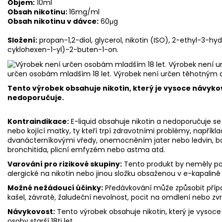
Objem:
10ml
Obsah nikotinu:
16mg/ml
Obsah nikotinu v dávce:
60μg
Složení:
propan-1,2-diol, glycerol, nikotin (ISO), 2-ethyl-3-h
cyklohexen-1-yl)-2-buten-1-on.
určen osobám mladším 18 let. Výrobek není určen těhotným 
Tento výrobek obsahuje nikotin, který je vysoce návyko
nedoporučuje.
Kontraindikace:
E-liquid obsahuje nikotin a nedoporučuje se 
nebo kojící matky, ty kteří trpí zdravotními problémy, napříkl
dvanácterníkovými vředy, onemocněním jater nebo ledvin, bole
bronchitida, plicní emfyzém nebo astma atd.
Varování pro rizikové skupiny:
Tento produkt by neměly použ
alergické na nikotin nebo jinou složku obsaženou v e-kapalině
Možné nežádoucí účinky:
Předávkování může způsobit přípa
kašel, závratě, žaludeční nevolnost, pocit na omdlení nebo zv
Návykovost:
Tento výrobek obsahuje nikotin, který je vysoce
osoby starší 18ti let.