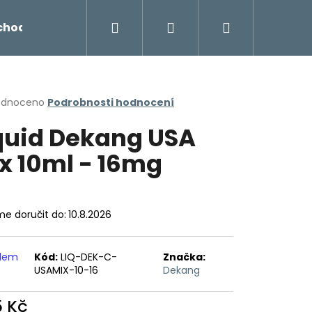
Hledat
Přihlášení
Nákupní
chodu
Novinky
Napište nám
Míchání liq
košík
rné
odnoceno
Podrobnosti hodnocení
cení
quid Dekang USA
ktu
x 10ml - 16mg
ček.
e doručit do:
10.8.2026
adem
Kód:
LIQ-DEK-C-
Značka:
USAMIX-10-16
Dekang
Následující
5 Kč