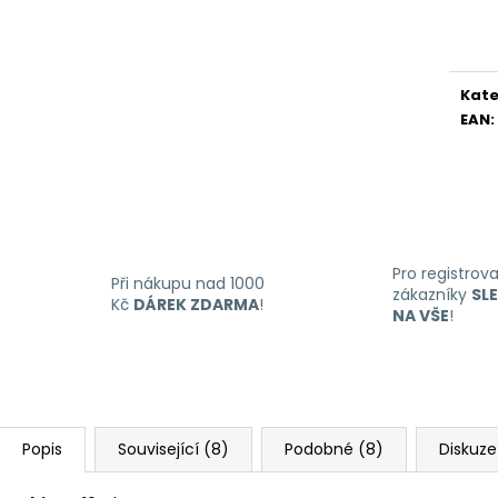
LIQUID DEKANG MENTHOL 10ML - 6MG
LIQUID LIQUA AM
Měr
(MENTOL)
6MG (AMERICKÝ
cena
195 Kč
198 Kč
Kate
EAN
:
Pro registrov
Při nákupu nad 1000
zákazníky
SL
Kč
DÁREK ZDARMA
!
NA VŠE
!
Popis
Související (8)
Podobné (8)
Diskuze