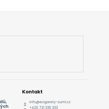
Kontakt
dů,
info
@
ecigarety-zumi.cz
vých
+420 721 335 333