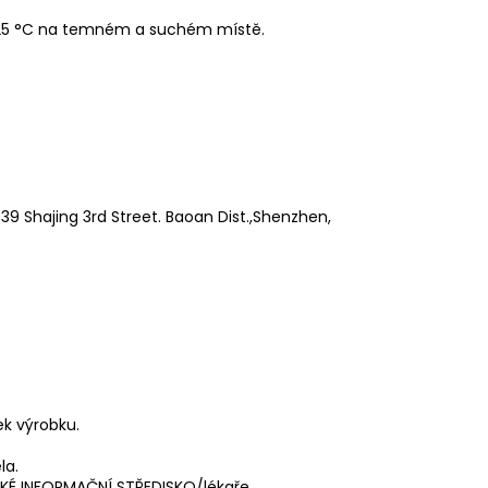
 25 °C na temném a suchém místě.
9 Shajing 3rd Street. Baoan Dist.,Shenzhen,
ek výrobku.
la.
ICKÉ INFORMAČNÍ STŘEDISKO/lékaře.