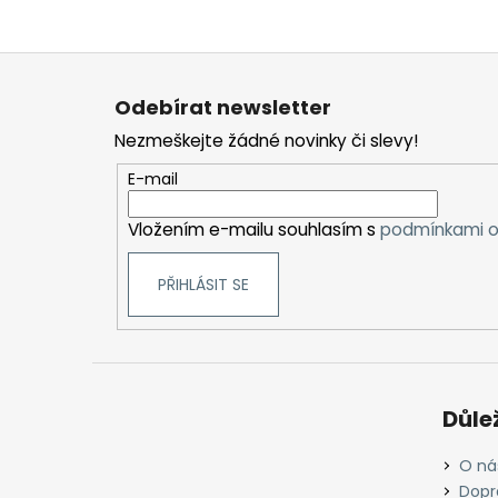
Z
á
Odebírat newsletter
p
Nezmeškejte žádné novinky či slevy!
a
t
E-mail
í
Vložením e-mailu souhlasím s
podmínkami o
PŘIHLÁSIT SE
Důle
O ná
Dopr