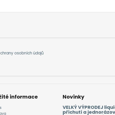
chrany osobních údajů
žité informace
Novinky
VELKÝ VÝPRODEJ liqui
s
příchutí a jednorázo
ava