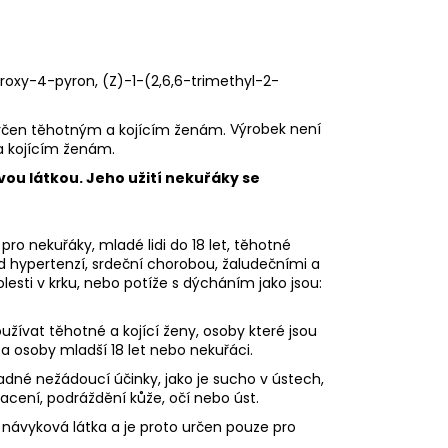
ydroxy-4-pyron, (Z)-1-(2,6,6-trimethyl-2-
Výrobek není
a kojícím ženám.
vou látkou. Jeho užití nekuřáky se
pro nekuřáky, mladé lidi do 18 let, těhotné
ad hypertenzí, srdeční chorobou, žaludečními a
sti v krku, nebo potíže s dýcháním jako jsou:
ívat těhotné a kojící ženy, osoby které jsou
 a osoby mladší 18 let nebo nekuřáci.
dné nežádoucí účinky, jako je sucho v ústech,
racení, podráždění kůže, očí nebo úst.
 návyková látka a je proto určen pouze pro