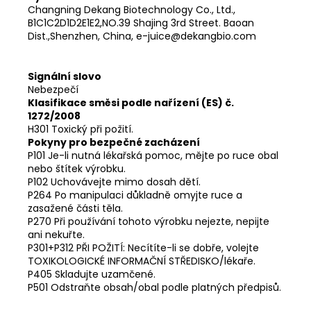
Changning Dekang Biotechnology Co., Ltd.,
B1C1C2D1D2E1E2,NO.39 Shajing 3rd Street. Baoan
Dist.,Shenzhen, China, e-juice@dekangbio.com
Signální slovo
Nebezpečí
Klasifikace směsi podle nařízení (ES) č.
1272/2008
H301 Toxický při požití.
Pokyny pro bezpečné zacházení
P101 Je-li nutná lékařská pomoc, mějte po ruce obal
nebo štítek výrobku.
P102 Uchovávejte mimo dosah dětí.
P264 Po manipulaci důkladně omyjte ruce a
zasažené části těla.
P270 Při používání tohoto výrobku nejezte, nepijte
ani nekuřte.
P301+P312 PŘI POŽITÍ: Necítíte-li se dobře, volejte
TOXIKOLOGICKÉ INFORMAČNÍ STŘEDISKO/lékaře.
P405 Skladujte uzamčené.
P501 Odstraňte obsah/obal podle platných předpisů.