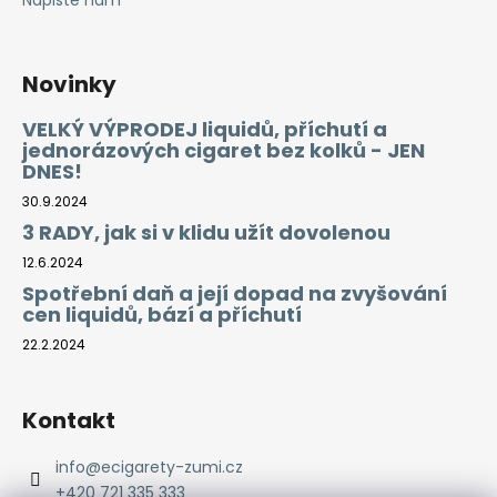
Napište nám
Novinky
VELKÝ VÝPRODEJ liquidů, příchutí a
jednorázových cigaret bez kolků - JEN
DNES!
30.9.2024
3 RADY, jak si v klidu užít dovolenou
12.6.2024
Spotřební daň a její dopad na zvyšování
cen liquidů, bází a příchutí
22.2.2024
Kontakt
info
@
ecigarety-zumi.cz
+420 721 335 333