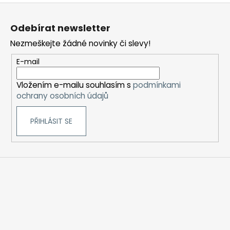
Z
á
Odebírat newsletter
p
Nezmeškejte žádné novinky či slevy!
a
t
E-mail
í
Vložením e-mailu souhlasím s
podmínkami
ochrany osobních údajů
PŘIHLÁSIT SE