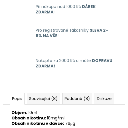
č
u
Při nákupu nad 1000 Kč
DÁREK
ZDARMA
!
j
e
m
Pro registrované zákazníky
SLEVA 2-
e
6% NA VŠE
!
LIQUID
DEKANG
MENTHOL
Nakupte za 2000 Kč a máte
DOPRAVU
10ML
ZDARMA!
-
6MG
(MENTOL)
195
Kč
Popis
Související (8)
Podobné (8)
Diskuze
Objem:
10ml
Obsah nikotinu:
18mg/ml
Obsah nikotinu v dávce:
76μg