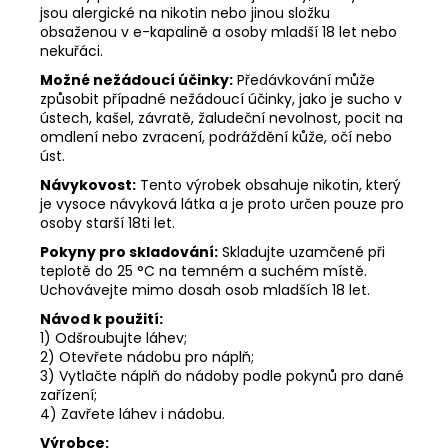
jsou alergické na nikotin nebo jinou složku
obsaženou v e-kapalině a osoby mladší 18 let nebo
nekuřáci.
Možné nežádoucí účinky:
Předávkování může
způsobit případné nežádoucí účinky, jako je sucho v
ústech, kašel, závratě, žaludeční nevolnost, pocit na
omdlení nebo zvracení, podráždění kůže, očí nebo
úst.
Návykovost:
Tento výrobek obsahuje nikotin, který
je vysoce návyková látka a je proto určen pouze pro
osoby starší 18ti let.
Pokyny pro skladování:
Skladujte uzamčené při
teplotě do 25 °C na temném a suchém místě.
Uchovávejte mimo dosah osob mladších 18 let.
Návod k použití:
1) Odšroubujte láhev;
2) Otevřete nádobu pro náplň;
3) Vytlačte náplň do nádoby podle pokynů pro dané
zařízení;
4) Zavřete láhev i nádobu.
Výrobce: