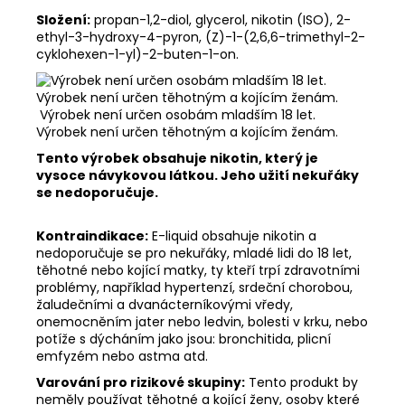
Složení:
propan-1,2-diol, glycerol, nikotin (ISO), 2-
ethyl-3-hydroxy-4-pyron, (Z)-1-(2,6,6-trimethyl-2-
cyklohexen-1-yl)-2-buten-1-on.
Výrobek není určen osobám mladším 18 let.
Výrobek není určen těhotným a kojícím ženám.
Tento výrobek obsahuje nikotin, který je
vysoce návykovou látkou. Jeho užití nekuřáky
se nedoporučuje.
Kontraindikace:
E-liquid obsahuje nikotin a
nedoporučuje se pro nekuřáky, mladé lidi do 18 let,
těhotné nebo kojící matky, ty kteří trpí zdravotními
problémy, například hypertenzí, srdeční chorobou,
žaludečními a dvanácterníkovými vředy,
onemocněním jater nebo ledvin, bolesti v krku, nebo
potíže s dýcháním jako jsou: bronchitida, plicní
emfyzém nebo astma atd.
Varování pro rizikové skupiny:
Tento produkt by
neměly používat těhotné a kojící ženy, osoby které