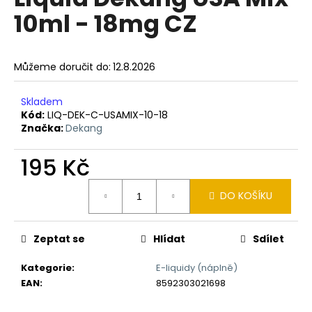
je
a
10ml - 18mg CZ
0,0
z
j
5
í
hvězdiček.
Můžeme doručit do:
12.8.2026
t
?
Skladem
Kód:
LIQ-DEK-C-USAMIX-10-18
Značka:
Dekang
195 Kč
HLEDAT
Měrná
DO KOŠÍKU
cena:
D
o
Zeptat se
Hlídat
Sdílet
p
o
Kategorie
:
E-liquidy (náplně)
r
EAN
:
8592303021698
u