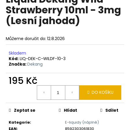
je
a
Strawberry 10ml - 3mg
0,0
z
j
(Lesní jahoda)
5
í
hvězdiček.
t
?
Můžeme doručit do:
12.8.2026
Skladem
Kód:
LIQ-DEK-C-WILDF-10-3
Značka:
Dekang
HLEDAT
195 Kč
Měrná
D
DO KOŠÍKU
cena:
o
p
Zeptat se
Hlídat
Sdílet
o
r
Kategorie
:
E-liquidy (náplně)
u
EAN
:
8592303061830