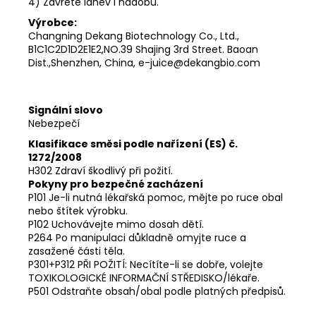
4) Zavřete láhev i nádobu.
Výrobce:
Changning Dekang Biotechnology Co., Ltd.,
B1C1C2D1D2E1E2,NO.39 Shajing 3rd Street. Baoan
Dist.,Shenzhen, China, e-juice@dekangbio.com
Signální slovo
Nebezpečí
Klasifikace směsi podle nařízení (ES) č.
1272/2008
H302 Zdraví škodlivý při požití.
Pokyny pro bezpečné zacházení
P101 Je-li nutná lékařská pomoc, mějte po ruce obal
nebo štítek výrobku.
P102 Uchovávejte mimo dosah dětí.
P264 Po manipulaci důkladně omyjte ruce a
zasažené části těla.
P301+P312 PŘI POŽITÍ: Necítíte-li se dobře, volejte
TOXIKOLOGICKÉ INFORMAČNÍ STŘEDISKO/lékaře.
P501 Odstraňte obsah/obal podle platných předpisů.