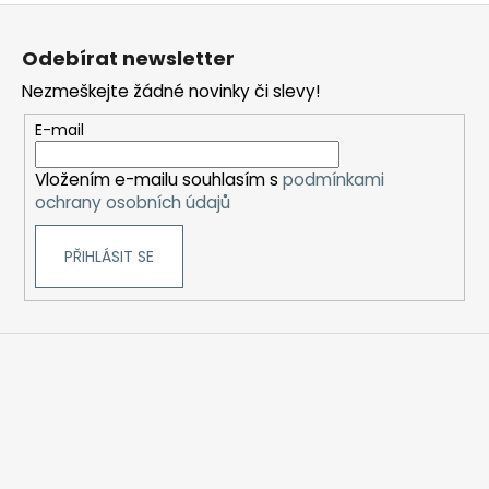
Z
á
Odebírat newsletter
p
Nezmeškejte žádné novinky či slevy!
a
t
E-mail
í
Vložením e-mailu souhlasím s
podmínkami
ochrany osobních údajů
PŘIHLÁSIT SE