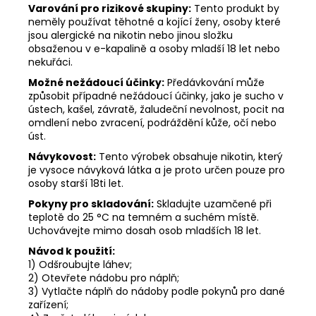
Varování pro rizikové skupiny:
Tento produkt by
neměly používat těhotné a kojící ženy, osoby které
jsou alergické na nikotin nebo jinou složku
obsaženou v e-kapalině a osoby mladší 18 let nebo
nekuřáci.
Možné nežádoucí účinky:
Předávkování může
způsobit případné nežádoucí účinky, jako je sucho v
ústech, kašel, závratě, žaludeční nevolnost, pocit na
omdlení nebo zvracení, podráždění kůže, očí nebo
úst.
Návykovost:
Tento výrobek obsahuje nikotin, který
je vysoce návyková látka a je proto určen pouze pro
osoby starší 18ti let.
Pokyny pro skladování:
Skladujte uzamčené při
teplotě do 25 °C na temném a suchém místě.
Uchovávejte mimo dosah osob mladších 18 let.
Návod k použití:
1) Odšroubujte láhev;
2) Otevřete nádobu pro náplň;
3) Vytlačte náplň do nádoby podle pokynů pro dané
zařízení;