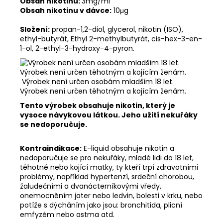
Obsah nikotinu:
3mg/ml
Obsah nikotinu v dávce:
10μg
Složení:
propan-1,2-diol, glycerol, nikotin (ISO),
ethyl-butyrát, Ethyl 2-methylbutyrát, cis-hex-3-en-
1-ol, 2-ethyl-3-hydroxy-4-pyron.
Výrobek není určen osobám mladším 18 let.
Výrobek není určen těhotným a kojícím ženám.
Tento výrobek obsahuje nikotin, který je
vysoce návykovou látkou. Jeho užití nekuřáky
se nedoporučuje.
Kontraindikace:
E-liquid obsahuje nikotin a
nedoporučuje se pro nekuřáky, mladé lidi do 18 let,
těhotné nebo kojící matky, ty kteří trpí zdravotními
problémy, například hypertenzí, srdeční chorobou,
žaludečními a dvanácterníkovými vředy,
onemocněním jater nebo ledvin, bolesti v krku, nebo
potíže s dýcháním jako jsou: bronchitida, plicní
emfyzém nebo astma atd.