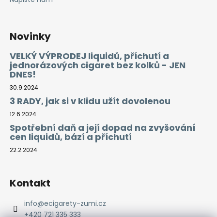
Novinky
VELKÝ VÝPRODEJ liquidů, příchutí a
jednorázových cigaret bez kolků - JEN
DNES!
30.9.2024
3 RADY, jak si v klidu užít dovolenou
12.6.2024
Spotřební daň a její dopad na zvyšování
cen liquidů, bází a příchutí
22.2.2024
Kontakt
info
@
ecigarety-zumi.cz
+420 721 335 333