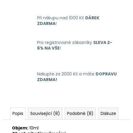
č
u
j
Při nákupu nad 1000 Kč
DÁREK
e
ZDARMA
!
m
e
Pro registrované zákazníky
SLEVA 2-
6% NA VŠE
!
LIQUID
ARAMAX
4PACK
MAX
MENTHOL
Nakupte za 2000 Kč a máte
DOPRAVU
4X10ML-
ZDARMA!
12MG
558
Kč
Popis
Související (8)
Podobné (8)
Diskuze
Objem:
10ml