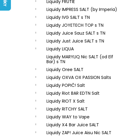
LIQUID ARAMAX 4PACK CIGAR
Liquidy FRUTIE
l
TOBACCO 4X10ML-18MG
Liquidy IMPRESS SALT (by Imperia)
558 Kč
Liquidy IVG SALT s TN
Liquidy JOYETECH TOP s TN
Liquidy Juice Sauz SALT s TN
Liquidy Just Juice SALT s TN
Liquidy LIQUA
Liquidy MARYLIQ Nic SALT (od Elf
Bar) s TN
Liquidy Oree SALT
Liquidy OXVA OX PASSION Salts
Liquidy POPIČ! Salt
Liquidy Riot BAR EDTN Salt
Liquidy RIOT X Salt
Liquidy RITCHY SALT
Liquidy WAY to Vape
Liquidy X4 Bar Juice SALT
Liquidy ZAP! Juice Aisu Nic SALT