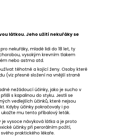
vou látkou. Jeho užití nekuřáky se
ro nekuřáky, mladé lidi do 18 let, ty
ní chorobou, vysokým krevním tlakem
yzém nebo astma atd.
žívat těhotné a kojící ženy. Osoby které
du (viz přesné složení na vnější straně
dné nežádoucí účinky, jako je sucho v
řišli s kapalinou do styku. Jestli se
ých vedlejších účinků, které nejsou
kt. Kdyby účinky pokračovaly i po
 ukažte mu tento příbalový leták.
 je vysoce návyková látka a je proto
oxické účinky při perorálním požití,
 svého praktického lékaře.