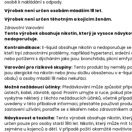
osobě k nakládání s odpady.
Výrobek není určen osobám mladším 18 let.
Výrobek není určen těhotným a kojícím ženám.
Zdravotní Varování
Tento výrobek obsahuje nikotin, který je vysoce návyko
nedoporučuje.
Kontraindikace:
E-liquid obsahuje nikotin a nedoporučuje se p
kteří trpí zdravotními problémy, například hypertenzí, srdeč
nebo potížemi s dýcháním jako jsou: bronchitida, plicní emf
Varování pro rizikové skupiny:
Tento produkt by neměly pou
jsou alergické na nikotin nebo jinou složku obsaženou v e-liqui
obalu) a osoby mladší 18 nebo nekuřáci.
Možné nežádoucí účinky:
Předávkování může způsobit přípa
ústech, kašel, závratě, apod. Prosím umyjte si ruce, pokud jste p
vyskytne některý z těchto nežádoucích účinků, včetně případn
uvedeny v této příbalové informaci, přestaňte používat produ
zastavení užívání, poraďte se s lékařem nebo zdravotníkem a
Návykovost a toxicita:
Tento výrobek obsahuje nikotin, který
určen pouze pro osoby starší 18ti let. Nikotin, který může mít t
zejména u kojenců a dětí. V případě požití okamžitě navštivte