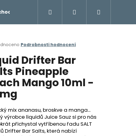
Hledat
Přihlášení
Nákupní
chodu
Novinky
Napište nám
Míchání liq
košík
rné
odnoceno
Podrobnosti hodnocení
cení
quid Drifter Bar
ktu
lts Pineapple
ach Mango 10ml -
ček.
0mg
cký mix ananasu, broskve a manga...
ký výrobce liquidů Juice Sauz si pro nás
Následující
krát přichystal vytříbenou řadu SALT
dů Drifter Bar Salts, která nabízí