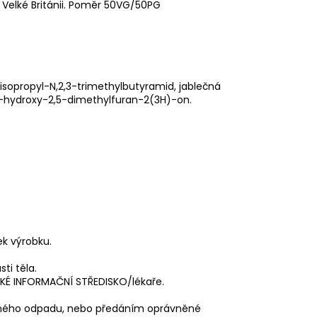
 Velké Británii. Poměr 50VG/50PG
 2-isopropyl-N,2,3-trimethylbutyramid, jablečná
J, 4-hydroxy-2,5-dimethylfuran-2(3H)-on.
ek výrobku.
ti těla.
ICKÉ INFORMAČNÍ STŘEDISKO/lékaře.
čného odpadu, nebo předáním oprávněné