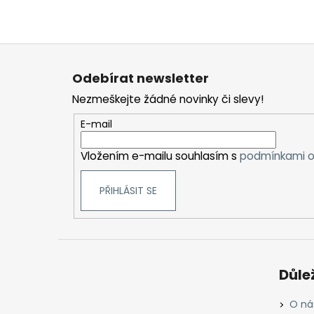
Z
á
Odebírat newsletter
p
Nezmeškejte žádné novinky či slevy!
a
t
E-mail
í
Vložením e-mailu souhlasím s
podmínkami o
PŘIHLÁSIT SE
Důle
O ná