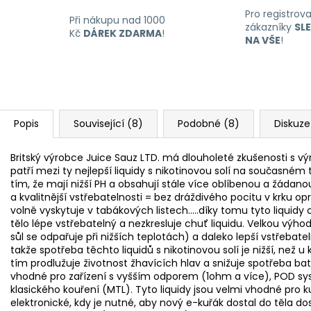
Pro registrov
Při nákupu nad 1000
zákazníky
SL
Kč
DÁREK ZDARMA
!
NA VŠE
!
Popis
Související (8)
Podobné (8)
Diskuze
Britský výrobce Juice Sauz LTD. má dlouholeté zkušenosti s výro
patří mezi ty nejlepší liquidy s nikotinovou solí na současném t
tím, že mají nižší PH a obsahují stále více oblíbenou a žádanou
a kvalitnější vstřebatelnosti = bez dráždivého pocitu v krku opr
volně vyskytuje v tabákových listech.....díky tomu tyto liquidy 
tělo lépe vstřebatelný a nezkresluje chuť liquidu. Velkou výho
sůl se odpařuje při nižších teplotách) a daleko lepší vstřebateln
takže spotřeba těchto liquidů s nikotinovou solí je nižší, než u
tím prodlužuje životnost žhavících hlav a snižuje spotřeba bater
vhodné pro zařízení s vyšším odporem (1ohm a více), POD sys
klasického kouření (MTL). Tyto liquidy jsou velmi vhodné pro ku
elektronické, kdy je nutné, aby nový e-kuřák dostal do těla do