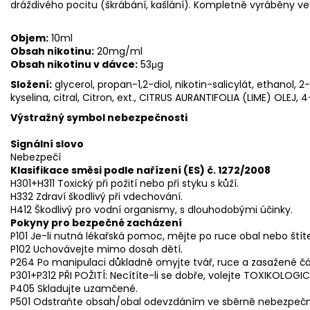
dráždivého pocitu (škrábání, kašlání). Kompletně vyráběny ve
Objem:
10ml
Obsah nikotinu:
20mg/ml
Obsah nikotinu v dávce:
53μg
Složení:
glycerol, propan-1,2-diol, nikotin-salicylát, ethanol,
kyselina, citral, Citron, ext., CITRUS AURANTIFOLIA (LIME) OLE
Výstražný symbol nebezpečnosti
Signální slovo
Nebezpečí
Klasifikace směsi podle nařízení (ES) č. 1272/2008
H301+H311 Toxický při požití nebo při styku s kůží.
H332 Zdraví škodlivý při vdechování.
H412 Škodlivý pro vodní organismy, s dlouhodobými účinky.
Pokyny pro bezpečné zacházení
P101 Je-li nutná lékařská pomoc, mějte po ruce obal nebo štít
P102 Uchovávejte mimo dosah dětí.
P264 Po manipulaci důkladně omyjte tvář, ruce a zasažené čás
P301+P312 PŘI POŽITÍ: Necítíte-li se dobře, volejte TOXIKOLOG
P405 Skladujte uzamčené.
P501 Odstraňte obsah/obal odevzdáním ve sběrně nebezpe