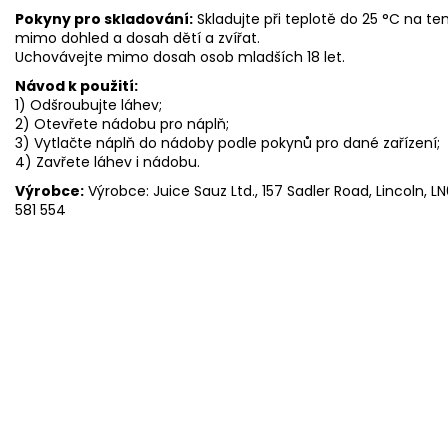
Pokyny pro skladování:
Skladujte při teplotě do 25 °C na 
mimo dohled a dosah dětí a zvířat.
Uchovávejte mimo dosah osob mladších 18 let.
Návod k použití:
1) Odšroubujte láhev;
2) Otevřete nádobu pro náplň;
3) Vytlačte náplň do nádoby podle pokynů pro dané zařízení;
4) Zavřete láhev i nádobu.
Výrobce:
Výrobce: Juice Sauz Ltd., 157 Sadler Road, Lincoln, LN
581 554