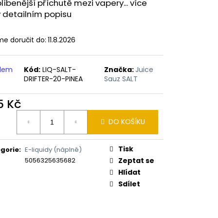
ERICAN BLEND 10ML-
líbenější příchutě mezi vapery... více
 MÍCHANÝ TABÁK)
v detailním popisu
e doručit do:
11.8.2026
adem
Kód:
LIQ-SALT-
Značka:
Juice
DRIFTER-20-PINEA
Sauz SALT
5 Kč
ná
DO KOŠÍKU
:
Tisk
gorie
:
E-liquidy (náplně)
5056325635682
Zeptat se
Hlídat
Sdílet