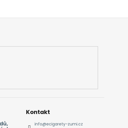
Kontakt
dů,
info
@
ecigarety-zumi.cz