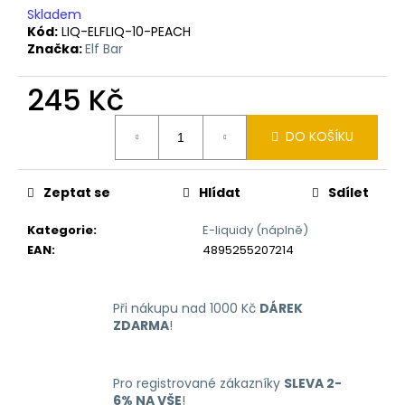
č
Skladem
u
Kód:
LIQ-ELFLIQ-10-PEACH
j
Značka:
Elf Bar
e
m
245 Kč
e
Měrná
DO KOŠÍKU
cena:
LIQUID
ARAMAX
4PACK
Zeptat se
Hlídat
Sdílet
CIGAR
TOBACCO
Kategorie
:
E-liquidy (náplně)
4X10ML-
18MG
EAN
:
4895255207214
558
Kč
Při nákupu nad 1000 Kč
DÁREK
ZDARMA
!
Pro registrované zákazníky
SLEVA 2-
6% NA VŠE
!