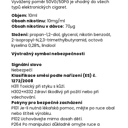
Vyvážený poměr 50VG/50PG je vhodný do všech
typů elektronických cigaret.
Objem:
10ml
Obsah nikotinu:
10mg/ml
Obsah nikotinu v dávce:
70μg
Složení:
propan-1,2-diol, glycerol, nikotin benzoát,
2-isopropyl-N,2,3-trimethylbutyramid, octová
kyselina 0,28%, linalool
Výstražný symbol nebezpečnosti
Signální slovo
Nebezpečí
Klasifikace směsi podle nařízení (ES) č.
1272/2008
H311 Toxický při styku s kůží.
H302+H332 Zdraví škodlivý při požití nebo při
vdechování.
Pokyny pro bezpečné zacházení
P101 Je-li nutná lékařská pomoc, mějte po ruce obal
nebo štítek výrobku.
P102 Uchovávejte mimo dosah dětí.
P264 Po manipulaci důkladně omyjte ruce a