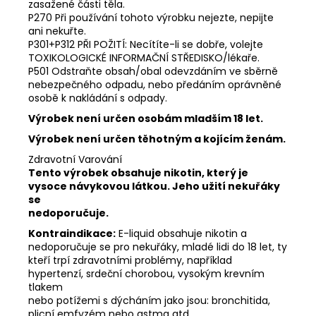
zasažené části těla.
P270 Při používání tohoto výrobku nejezte, nepijte
ani nekuřte.
P301+P312 PŘI POŽITÍ: Necítíte-li se dobře, volejte
TOXIKOLOGICKÉ INFORMAČNÍ STŘEDISKO/lékaře.
P501 Odstraňte obsah/obal odevzdáním ve sběrně
nebezpečného odpadu, nebo předáním oprávněné
osobě k nakládání s odpady.
Výrobek není určen osobám mladším 18 let.
Výrobek není určen těhotným a kojícím ženám.
Zdravotní Varování
Tento výrobek obsahuje nikotin, který je
vysoce návykovou látkou. Jeho užití nekuřáky
se
nedoporučuje.
Kontraindikace:
E-liquid obsahuje nikotin a
nedoporučuje se pro nekuřáky, mladé lidi do 18 let, ty
kteří trpí zdravotními problémy, například
hypertenzí, srdeční chorobou, vysokým krevním
tlakem
nebo potížemi s dýcháním jako jsou: bronchitida,
plicní emfyzém nebo astma atd.