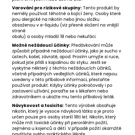
Varování pro rizikové skupiny:
Tento produkt by
neměly používat těhotné a kojící ženy. Osoby které
jsou alergické na nikotin nebo jinou složku
obsaženou v e-liquidu (viz přesné složení na vnější
straně
obalu) a osoby mladší 18 nebo nekuřáci.
Možné nežádoucí účinky:
Předávkování může
způsobit případné nežádoucí účinky, jako je sucho v
ústech, kašel, závratě, apod. Prosím umyjte si ruce,
pokud jste přišli s kapalinou do styku. Jestli se
vyskytne některý z těchto nežádoucích účinků,
včetně případných vedlejších účinků, které nejsou
uvedeny v této příbalové informaci, přestaňte
používat produkt. Kdyby účinky pokračovaly i po
zastavení užívání, poraďte se s lékařem nebo
zdravotníkem a ukažte mu tento příbalový leták.
Návykovost a toxicita:
Tento výrobek obsahuje
nikotin, který je vysoce návyková látka a je proto
určen pouze pro osoby starší 18ti let. Nikotin, který
může mít toxické účinky při perorálním požití,
zejména u kojenců a dětí. V případě požití okamžitě
navštivte svého praktického lékaře.