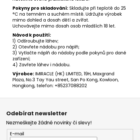
Pokyny pro skladování:
Skladujte při teplotě do 25
°C na temném a suchém místě. Udržujte výrobek
mimo dohled a dosah dětí a zvířat.
Uchovávejte mimo dosah osob mladších 18 let.
Návod k použití:
1) Odšroubujte láhev;
2) Otevřete nádobu pro náplň;
3) Vytlačte náplň do nádoby podle pokynů pro dané
zařízení;
4) Zavřete láhev i nádobu.
Výrobce:
IMIRACLE (HK) LIMITED, 19H, Maxgrand
Plaza, No.3 Tay Yau street, San Po Kong, Kowloon,
Hongkong, telefon: +85237088202
Z
á
Odebírat newsletter
p
Nezmeškejte žádné novinky či slevy!
a
t
E-mail