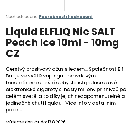
a
j
Průměrné
Neohodnoceno
Podrobnosti hodnocení
í
hodnocení
Liquid ELFLIQ Nic SALT
produktu
t
je
?
Peach Ice 10ml - 10mg
0,0
z
CZ
5
hvězdiček.
Čerstvý broskvový džus s ledem... Společnost Elf
HLEDAT
Bar je ve světě vapingu opravdovým
fenoménem dnešní doby. Jejich jednorázové
elektronické cigarety si našly miliony příznivců po
D
celém světě, a to díky jejich nezapomenutelné a
o
jedinečné chuti liquidu... Více info v detailním
p
popisu
o
r
Můžeme doručit do:
13.8.2026
u