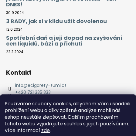
DNES!
30.9.2024
3 RADY, jak si v klidu užít dovolenou
12.6.2024
Spotřební daň a její dopad na zvyšování
cen liquidů, bází a příchutí
22.2.2024
Kontakt
info
@
ecigarety-zumi.cz
+420 721 335 333
Facebook eCigarety ZUMI
Používáme soubory cookies, abychom Vám usnadnili
prohlížení webu a díky zpětné analýze mohli náš
eshop neustále zlepšovat. Dalším procházením
tohoto webu vyjadřujete souhlas s jejich používáním.
Více informací
zde
.