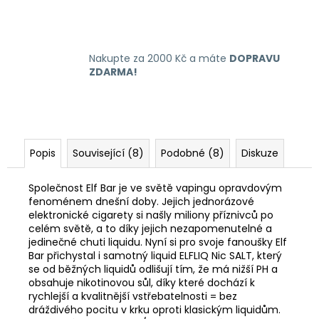
Nakupte za 2000 Kč a máte
DOPRAVU
ZDARMA!
Popis
Související (8)
Podobné (8)
Diskuze
Společnost Elf Bar je ve světě vapingu opravdovým
fenoménem dnešní doby. Jejich jednorázové
elektronické cigarety si našly miliony příznivců po
celém světě, a to díky jejich nezapomenutelné a
jedinečné chuti liquidu. Nyní si pro svoje fanoušky Elf
Bar přichystal i samotný liquid ELFLIQ Nic SALT, který
se od běžných liquidů odlišují tím, že má nižší PH a
obsahuje nikotinovou sůl, díky které dochází k
rychlejší a kvalitnější vstřebatelnosti = bez
dráždivého pocitu v krku oproti klasickým liquidům.