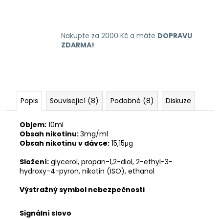
Nakupte za 2000 Kč a máte
DOPRAVU
ZDARMA!
Popis
Související (8)
Podobné (8)
Diskuze
Objem:
10ml
Obsah nikotinu:
3mg/ml
Obsah nikotinu v dávce:
15,15μg
Složení:
glycerol, propan-1,2-diol, 2-ethyl-3-
hydroxy-4-pyron, nikotin (ISO), ethanol
Výstražný symbol nebezpečnosti
Signální slovo