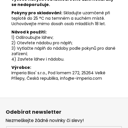
se nedoporučuje.
Pokyny pro skladování:
Skladujte uzamčené při
teplotě do 25 °C na temném a suchém místě.
Uchovávejte mimo dosah osob mladších 18 let.
Návod k použití:
1) Odšroubujte láhev;
2) Otevřete nádobu pro náplň;
3) Vytlačte náplň do nádoby podle pokynů pro dané
zařízení;
4) Zavřete láhev i nádobu.
Výrobce:
Imperia Bios' s.r.o., Pod lomem 272, 25264 Velké
Přílepy, Česká republika, info@e-imperia.com
Z
á
Odebírat newsletter
p
Nezmeškejte žádné novinky či slevy!
a