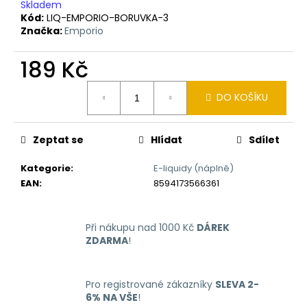
č
Skladem
u
Kód:
LIQ-EMPORIO-BORUVKA-3
j
Značka:
Emporio
e
m
189 Kč
e
Měrná
DO KOŠÍKU
cena:
LIQUID
DEKANG
Zeptat se
Hlídat
Sdílet
MENTHOL
10ML
-
Kategorie
:
E-liquidy (náplně)
6MG
EAN
:
8594173566361
(MENTOL)
195
Kč
Při nákupu nad 1000 Kč
DÁREK
ZDARMA
!
Pro registrované zákazníky
SLEVA 2-
6% NA VŠE
!