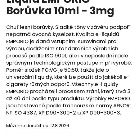
je
a
Borůvka 10ml - 3mg
0,0
z
j
5
í
hvězdiček.
Chuť lesní borůvky. Sladké tóny v závěru podpoří
t
nepatrná ovocná kyselost. Kvalita e-liquidů
?
EMPORIO je daná vstupními surovinami pro
výrobu, dodržením standardních výrobních
procesů podle ISO 9001, ale i v neposlední řadě
správným technologickým postupem při výrobě.
Poměr složek PG:VG je 50:50, takže jde o
HLEDAT
univerzální liquidy, které lze použít do jakékoli e-
cigarety různých odporů. Všechny e-liquidy
EMPORIO procházejí procesem zrání, který trvá 3
až 40 dní podle typu produktu. Výrobky EMPORIO
D
o
jsou testované podle francouzské normy AFNOR:
p
NF ISO 4387, XP D90-300-2 a XP D90-300-3.
o
r
Můžeme doručit do:
12.8.2026
u