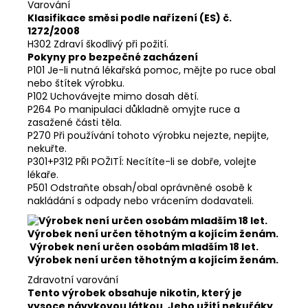
Varování
Klasifikace směsi podle nařízení (ES) č.
1272/2008
H302 Zdraví škodlivý při požití.
Pokyny pro bezpečné zacházení
P101 Je-li nutná lékařská pomoc, mějte po ruce obal
nebo štítek výrobku.
P102 Uchovávejte mimo dosah dětí.
P264 Po manipulaci důkladně omyjte ruce a
zasažené části těla.
P270 Při používání tohoto výrobku nejezte, nepijte,
nekuřte.
P301+P312 PŘI POŽITÍ: Necítíte-li se dobře, volejte
lékaře.
P501 Odstraňte obsah/obal oprávněné osobě k
nakládání s odpady nebo vrácením dodavateli.
Výrobek není určen osobám mladším 18 let.
Výrobek není určen těhotným a kojícím ženám.
Zdravotní varování
Tento výrobek obsahuje nikotin, který je
vysoce návykovou látkou. Jeho užití nekuřáky