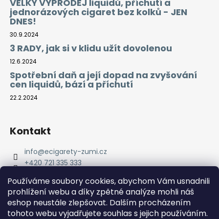
VELKÝ VÝPRODEJ liquidů, příchutí a
jednorázových cigaret bez kolků - JEN
DNES!
30.9.2024
3 RADY, jak si v klidu užít dovolenou
12.6.2024
Spotřební daň a její dopad na zvyšování
cen liquidů, bází a příchutí
22.2.2024
Kontakt
info
@
ecigarety-zumi.cz
+420 721 335 333
Facebook eCigarety ZUMI
Používáme soubory cookies, abychom Vám usnadnili
prohlížení webu a díky zpětné analýze mohli náš
eshop neustále zlepšovat. Dalším procházením
tohoto webu vyjadřujete souhlas s jejich používáním.