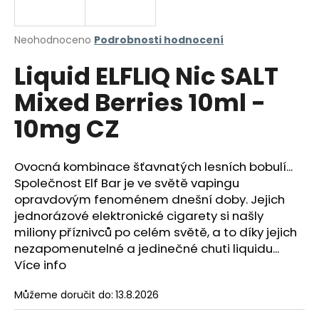
a
j
Průměrné
Neohodnoceno
Podrobnosti hodnocení
í
hodnocení
Liquid ELFLIQ Nic SALT
produktu
t
je
?
Mixed Berries 10ml -
0,0
z
10mg CZ
5
hvězdiček.
Ovocná kombinace šťavnatých lesních bobulí...
HLEDAT
Společnost Elf Bar je ve světě vapingu
opravdovým fenoménem dnešní doby. Jejich
jednorázové elektronické cigarety si našly
D
miliony příznivců po celém světě, a to díky jejich
o
nezapomenutelné a jedinečné chuti liquidu...
p
Více info
o
r
Můžeme doručit do:
13.8.2026
u