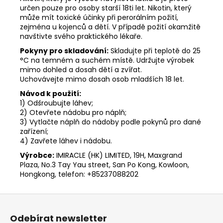
určen pouze pro osoby starší 18ti let. Nikotin, který
může mít toxické účinky při perorálním požití,
zejména u kojenců a dětí. V případě požití okamžitě
navštivte svého praktického lékaře.
Pokyny pro skladování:
Skladujte při teplotě do 25
°C na temném a suchém místě. Udržujte výrobek
mimo dohled a dosah dětí a zvířat.
Uchovávejte mimo dosah osob mladších 18 let.
Návod k použití:
1) Odšroubujte láhev;
2) Otevřete nádobu pro náplň;
3) Vytlačte náplň do nádoby podle pokynů pro dané
zařízení;
4) Zavřete láhev i nádobu.
Výrobce:
IMIRACLE (HK) LIMITED, 19H, Maxgrand
Plaza, No.3 Tay Yau street, San Po Kong, Kowloon,
Hongkong, telefon: +85237088202
Z
á
Odebírat newsletter