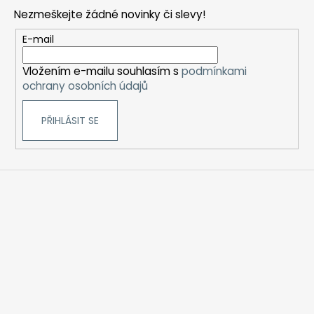
p
Nezmeškejte žádné novinky či slevy!
a
t
E-mail
í
Vložením e-mailu souhlasím s
podmínkami
ochrany osobních údajů
PŘIHLÁSIT SE