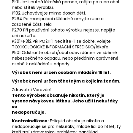
P101 Je-li nutná lékařská pomoc, mějte po ruce obal
nebo štítek výrobku.
P102 Uchovávejte mimo dosah dětí.
P264 Po manipulaci důkladně omyjte ruce a
zasažené části těla.
P270 Při používání tohoto výrobku nejezte, nepijte
ani nekuřte.
P301+P312 PŘI POŽITÍ: Necítíte-li se dobře, volejte
TOXIKOLOGICKÉ INFORMAČNÍ STŘEDISKO/lékaře.
P501 Odstraňte obsah/obal odevzdáním ve sběrně
nebezpečného odpadu, nebo předáním oprávněné
osobě k nakládání s odpady.
Výrobek není určen osobám mladším 18 let.
Výrobek není určen těhotným a kojícím ženám.
Zdravotní Varování
Tento výrobek obsahuje nikotin, který je
vysoce návykovou látkou. Jeho užití nekuřáky
se
nedoporučuje.
Kontraindikace:
E-liquid obsahuje nikotin a
nedoporučuje se pro nekuřáky, mladé lidi do 18 let, ty
kteří trpí zdravotními problémy, například