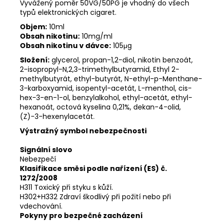
Vyvážený poměr 50VG/50PG je vhodný do všech
typů elektronických cigaret.
Objem:
10ml
Obsah nikotinu:
10mg/ml
Obsah nikotinu v dávce:
105μg
Složení:
glycerol, propan-1,2-diol, nikotin benzoát,
2-isopropyl-N,2,3-trimethylbutyramid, Ethyl 2-
methylbutyrát, ethyl-butyrát, N-ethyl-p-Menthane-
3-karboxyamid, isopentyl-acetát, L-menthol, cis-
hex-3-en-1-ol, benzylalkohol, ethyl-acetát, ethyl-
hexanoát, octová kyselina 0,21%, dekan-4-olid,
(Z)-3-hexenylacetát.
Výstražný symbol nebezpečnosti
Signální slovo
Nebezpečí
Klasifikace směsi podle nařízení (ES) č.
1272/2008
H311 Toxický při styku s kůží.
H302+H332 Zdraví škodlivý při požití nebo při
vdechování.
Pokyny pro bezpečné zacházení