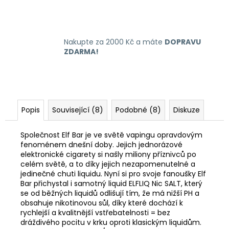
Nakupte za 2000 Kč a máte
DOPRAVU
ZDARMA!
Popis
Související (8)
Podobné (8)
Diskuze
Společnost Elf Bar je ve světě vapingu opravdovým
fenoménem dnešní doby. Jejich jednorázové
elektronické cigarety si našly miliony příznivců po
celém světě, a to díky jejich nezapomenutelné a
jedinečné chuti liquidu. Nyní si pro svoje fanoušky Elf
Bar přichystal i samotný liquid ELFLIQ Nic SALT, který
se od běžných liquidů odlišují tím, že má nižší PH a
obsahuje nikotinovou sůl, díky které dochází k
rychlejší a kvalitnější vstřebatelnosti = bez
dráždivého pocitu v krku oproti klasickým liquidům.