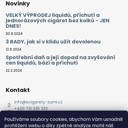
Novinky
VELKÝ VÝPRODEJ liquidů, příchutí a
jednorázových cigaret bez kolků - JEN
DNES!
30.9.2024
3 RADY, jak si v klidu užít dovolenou
12.6.2024
Spotřební daň a její dopad na zvyšování
cen liquidů, bází a příchutí
22.2.2024
Kontakt
info
@
ecigarety-zumi.cz
+420 721 335 333
Facebook eCigarety ZUMI
Používáme soubory cookies, abychom Vám usnadnili
prohlížení webu a díky zpětné analýze mohli náš