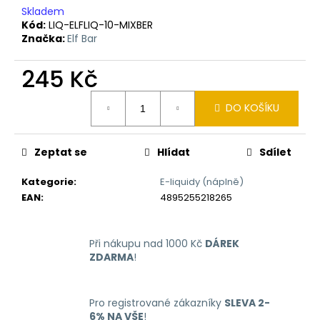
č
Skladem
u
Kód:
LIQ-ELFLIQ-10-MIXBER
j
Značka:
Elf Bar
e
m
245 Kč
e
Měrná
DO KOŠÍKU
cena:
LIO
NANO
PRO
Zeptat se
Hlídat
Sdílet
ELEKTRONICKÁ
CIGARETA
Kategorie
:
E-liquidy (náplně)
PASSION
FRUIT
EAN
:
4895255218265
16MG
169
Kč
Při nákupu nad 1000 Kč
DÁREK
ZDARMA
!
Pro registrované zákazníky
SLEVA 2-
6% NA VŠE
!